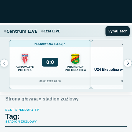
Centrum LIVE
Czat LIVE
Symulator
PLANOWANA RELACJA
ZAKOŃ
0
:
0
ABRAMCZYK
PRONERGY
U24 Ekstraliga we Wro
POLONIA
POLONIA PIŁA
BYDGOSZCZ
04.08.20
06.08.2026 20:30
Strona główna
»
stadion żużlowy
BEST SPEEDWAY TV
Tag:
STADION ŻUŻLOWY