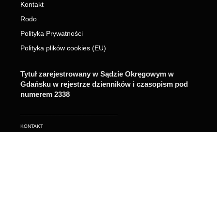
Kontakt
Rodo
Polityka Prywatności
Polityka plików cookies (EU)
Tytuł zarejestrowany w Sądzie Okręgowym w
Gdańsku w rejestrze dzienników i czasopism pod
numerem 2338
_________________________
KONTAKT
📧 Email:
best.speedway.tv@gmail.com
📞 Telefon:
+48 571 242 003