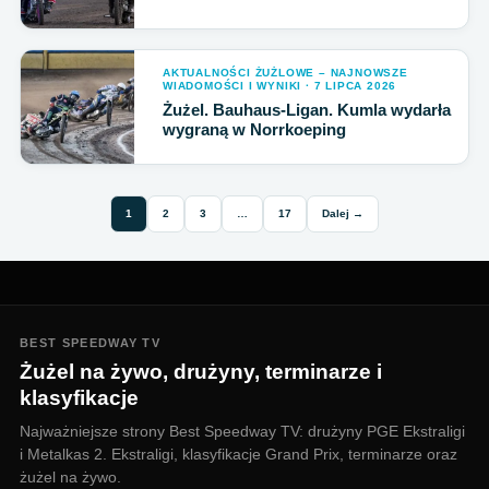
AKTUALNOŚCI ŻUŻLOWE – NAJNOWSZE
WIADOMOŚCI I WYNIKI · 7 LIPCA 2026
Żużel. Bauhaus-Ligan. Kumla wydarła
wygraną w Norrkoeping
1
2
3
…
17
Dalej →
BEST SPEEDWAY TV
Żużel na żywo, drużyny, terminarze i
klasyfikacje
Najważniejsze strony Best Speedway TV: drużyny PGE Ekstraligi
i Metalkas 2. Ekstraligi, klasyfikacje Grand Prix, terminarze oraz
żużel na żywo.