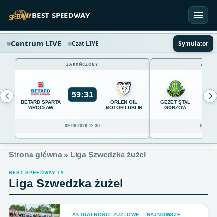
Przejdź do treści
BEST SPEEDWAY
Centrum LIVE
Czat LIVE
Symulator
ZAKOŃCZONY
ZAKOŃ
59
:
31
54
BETARD SPARTA
ORLEN OIL
GEZET STAL
WROCŁAW
MOTOR LUBLIN
GORZÓW
09.08.2026 19:30
09.08.20
Strona główna
»
Liga Szwedzka żużel
BEST SPEEDWAY TV
Liga Szwedzka żużel
AKTUALNOŚCI ŻUŻLOWE – NAJNOWSZE