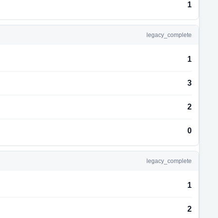
1
legacy_complete
1
3
2
0
legacy_complete
1
2