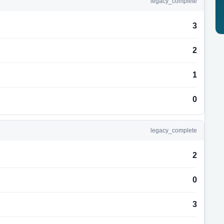
legacy_complete
3
2
1
0
legacy_complete
2
0
3