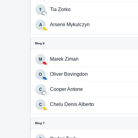
Tia Zorko
T
Arsenii Mykulczyn
A
Bieg 6
Marek Ziman
M
Oliver Bovingdon
O
Cooper Antone
C
Chelu Denis Alberto
C
Bieg 7