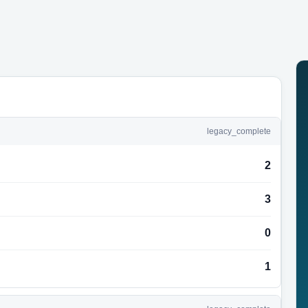
legacy_complete
2
3
0
1