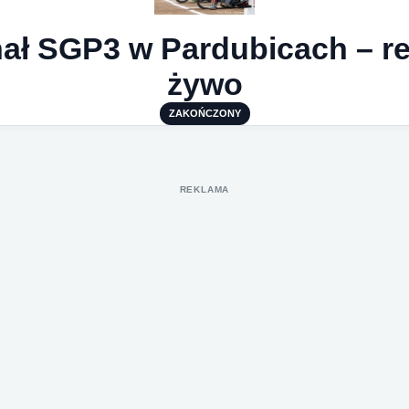
inał SGP3 w Pardubicach – re
żywo
ZAKOŃCZONY
REKLAMA