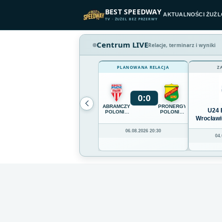
Przejdź do treści
BEST SPEEDWAY
AKTUALNOŚCI ŻUŻ
TV · ŻUŻEL BEZ PRZERWY
Centrum LIVE
Relacje, terminarz i wyniki
PLANOWANA RELACJA
Z
0
:
0
ABRAMCZYK
PRONERGY
U24 
POLONIA
POLONIA
BYDGOSZCZ
PIŁA
Wrocławi
06.08.2026 20:30
04.