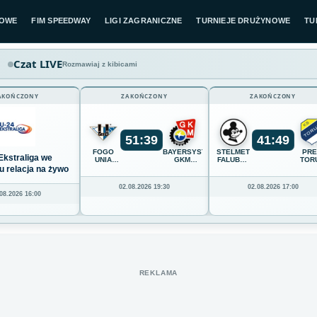
LOWE
FIM SPEEDWAY
LIGI ZAGRANICZNE
TURNIEJE DRUŻYNOWE
TU
Czat LIVE
Rozmawiaj z kibicami
AKOŃCZONY
ZAKOŃCZONY
ZAKOŃCZONY
51
:
39
41
:
49
FOGO
BAYERSYSTEM
STELMET
PR
Ekstraliga we
UNIA
GKM
FALUBAZ
TOR
LESZNO
GRUDZIĄDZ
ZIELONA
u relacja na żywo
GÓRA
02.08.2026 19:30
02.08.2026 17:00
08.2026 16:00
REKLAMA