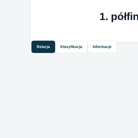
1. półf
Relacja
Klasyfikacja
Informacje