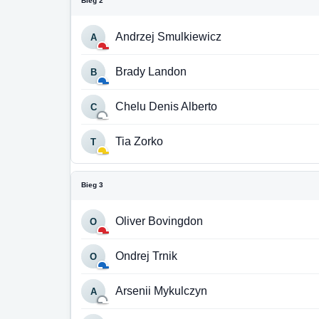
Bieg 2
Andrzej Smulkiewicz
A
Brady Landon
B
Chelu Denis Alberto
C
Tia Zorko
T
Bieg 3
Oliver Bovingdon
O
Ondrej Trnik
O
Arsenii Mykulczyn
A