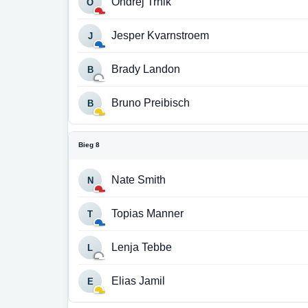
Ondrej Trnik
O
Jesper Kvarnstroem
J
Brady Landon
B
Bruno Preibisch
B
Bieg 8
Nate Smith
N
Topias Manner
T
Lenja Tebbe
L
Elias Jamil
E