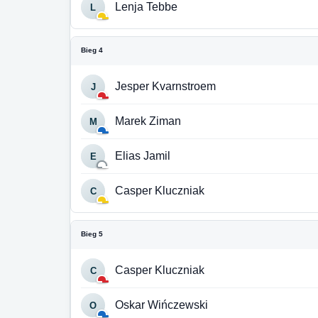
Lenja Tebbe
L
Bieg 4
Jesper Kvarnstroem
J
Marek Ziman
M
Elias Jamil
E
Casper Kluczniak
C
Bieg 5
Casper Kluczniak
C
Oskar Wińczewski
O