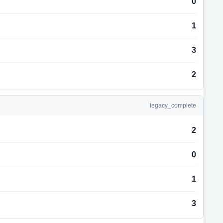
0
1
3
2
legacy_complete
2
0
1
3