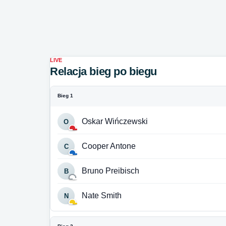
LIVE
Relacja bieg po biegu
Bieg 1
Oskar Wińczewski
O
Cooper Antone
C
Bruno Preibisch
B
Nate Smith
N