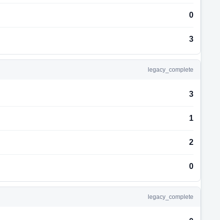
0
3
legacy_complete
3
1
2
0
legacy_complete