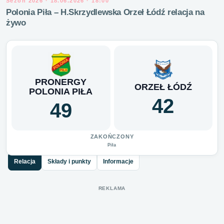
Sezon 2026 · 18.06.2026 · 18:00
Polonia Piła – H.Skrzydlewska Orzeł Łódź relacja na
żywo
PRONERGY
ORZEŁ ŁÓDŹ
POLONIA PIŁA
42
49
ZAKOŃCZONY
Piła
Relacja
Składy i punkty
Informacje
REKLAMA