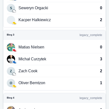
Seweryn Orgacki
0
S
Kacper Halkiewicz
2
Bieg 3
legacy_complete
Matias Nielsen
0
Michał Curzytek
3
Zach Cook
2
Z
Oliver Berntzon
1
O
Bieg 4
legacy_complete