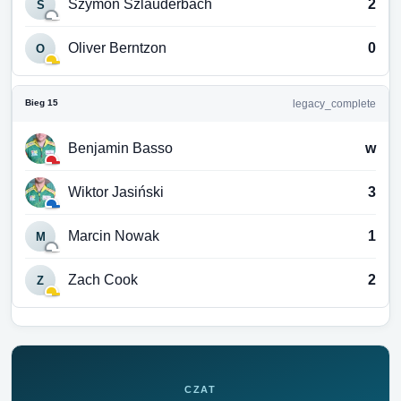
Szymon Szlauderbach
2
S
Oliver Berntzon
0
O
Bieg 15
legacy_complete
Benjamin Basso
w
Wiktor Jasiński
3
Marcin Nowak
1
M
Zach Cook
2
Z
CZAT