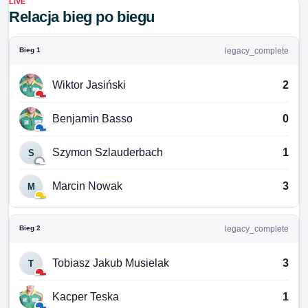
LIVE
Relacja bieg po biegu
Bieg 1
legacy_complete
Wiktor Jasiński
2
Benjamin Basso
0
Szymon Szlauderbach
1
S
Marcin Nowak
3
M
Bieg 2
legacy_complete
Tobiasz Jakub Musielak
3
T
Kacper Teska
1