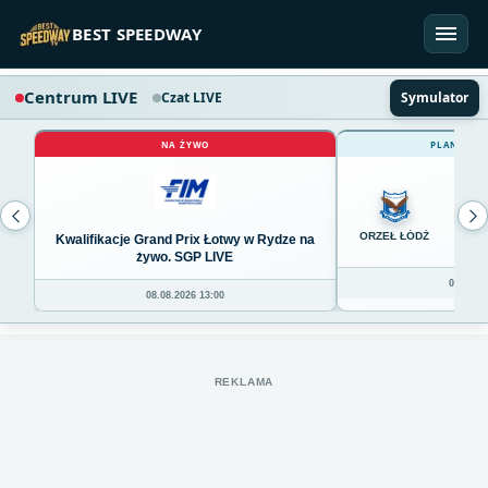
Przejdź do treści
BEST SPEEDWAY
Centrum LIVE
Czat LIVE
Symulator
NA ŻYWO
PLANOWAN
0
ORZEŁ ŁÓDŹ
Kwalifikacje Grand Prix Łotwy w Rydze na
żywo. SGP LIVE
08.08.20
08.08.2026 13:00
REKLAMA