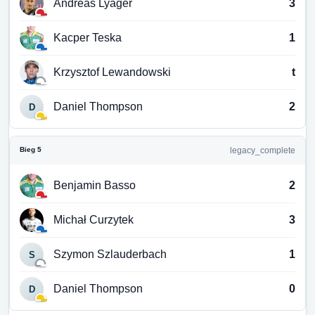
Andreas Lyager
3
Kacper Teska
1
Krzysztof Lewandowski
t
Daniel Thompson
2
D
Bieg 5
legacy_complete
Benjamin Basso
2
Michał Curzytek
3
Szymon Szlauderbach
1
S
Daniel Thompson
0
D