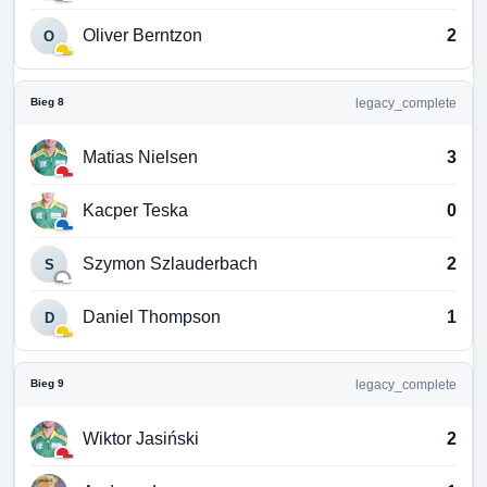
Oliver Berntzon
2
O
Bieg 8
legacy_complete
Matias Nielsen
3
Kacper Teska
0
Szymon Szlauderbach
2
S
Daniel Thompson
1
D
Bieg 9
legacy_complete
Wiktor Jasiński
2