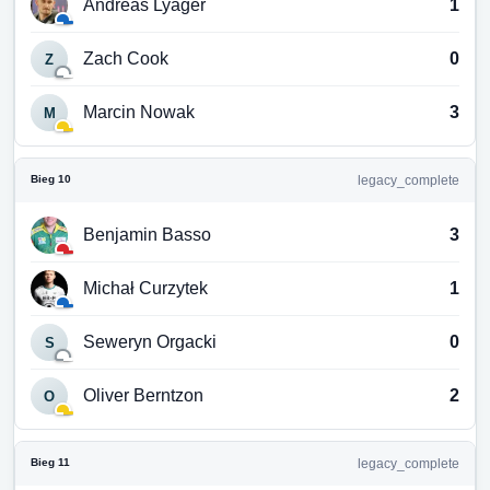
Andreas Lyager
1
Zach Cook
0
Z
Marcin Nowak
3
M
Bieg 10
legacy_complete
Benjamin Basso
3
Michał Curzytek
1
Seweryn Orgacki
0
S
Oliver Berntzon
2
O
Bieg 11
legacy_complete