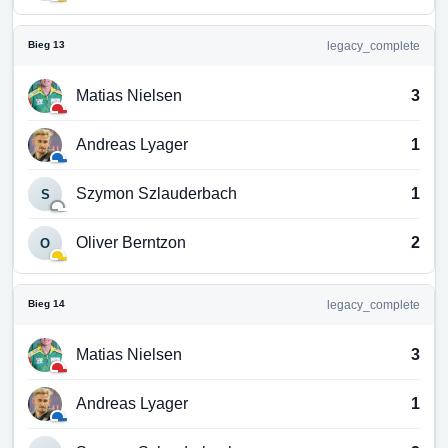
Bieg 13
legacy_complete
Matias Nielsen
3
Andreas Lyager
1
Szymon Szlauderbach
1
S
Oliver Berntzon
2
O
Bieg 14
legacy_complete
Matias Nielsen
3
Andreas Lyager
1