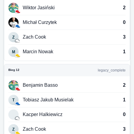
Wiktor Jasiński
2
Michał Curzytek
0
Zach Cook
3
Z
Marcin Nowak
1
M
Bieg 12
legacy_complete
Benjamin Basso
2
Tobiasz Jakub Musielak
1
T
Kacper Halkiewicz
0
Zach Cook
3
Z