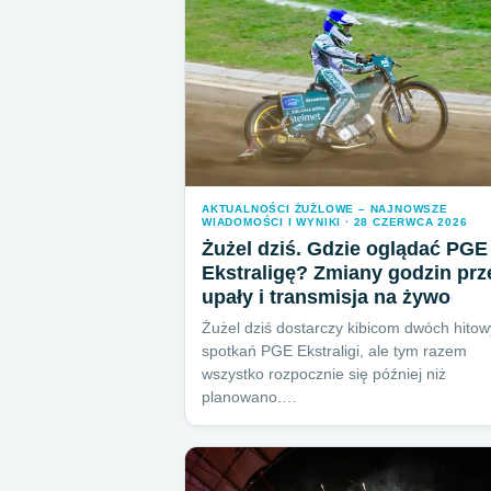
AKTUALNOŚCI ŻUŻLOWE – NAJNOWSZE
WIADOMOŚCI I WYNIKI · 28 CZERWCA 2026
Żużel dziś. Gdzie oglądać PGE
Ekstraligę? Zmiany godzin prz
upały i transmisja na żywo
Żużel dziś dostarczy kibicom dwóch hito
spotkań PGE Ekstraligi, ale tym razem
wszystko rozpocznie się później niż
planowano.…