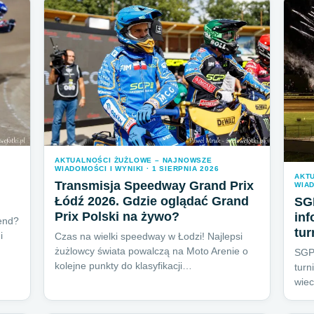
AKTUALNOŚCI ŻUŻLOWE – NAJNOWSZE
WIADOMOŚCI I WYNIKI · 1 SIERPNIA 2026
AKT
Transmisja Speedway Grand Prix
WIAD
Łódź 2026. Gdzie oglądać Grand
SG
Prix Polski na żywo?
inf
end?
tur
i
Czas na wielki speedway w Łodzi! Najlepsi
żużlowcy świata powalczą na Moto Arenie o
SGP2
kolejne punkty do klasyfikacji…
turn
wie