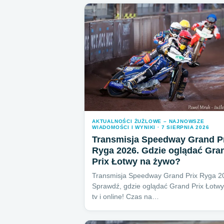
AKTUALNOŚCI ŻUŻLOWE – NAJNOWSZE
WIADOMOŚCI I WYNIKI · 7 SIERPNIA 2026
Transmisja Speedway Grand P
Ryga 2026. Gdzie oglądać Gra
Prix Łotwy na żywo?
Transmisja Speedway Grand Prix Ryga 2
Sprawdź, gdzie oglądać Grand Prix Łotw
tv i online! Czas na…