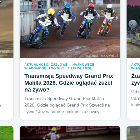
AKTUALNOŚCI ŻUŻLOWE – NAJNOWSZE
AKT
WIADOMOŚCI I WYNIKI · 8 LIPCA 2026
WIAD
Transmisja Speedway Grand Prix
Żuż
Malilla 2026. Gdzie oglądać żużel
ży
na żywo?
Gdzi
tran
Transmisja Speedway Grand Prix Malilla
kibi
m
2026. Gdzie oglądać Grand Prix Szwecji na
żywo? Już w sobotę najlepsi żużlowcy…