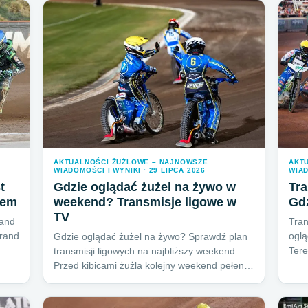
AKTUALNOŚCI ŻUŻLOWE – NAJNOWSZE
AKT
WIADOMOŚCI I WYNIKI · 29 LIPCA 2026
WIAD
t
Gdzie oglądać żużel na żywo w
Tra
jem
weekend? Transmisje ligowe w
Gd
TV
and
Tran
Grand
oglą
Gdzie oglądać żużel na żywo? Sprawdź plan
Tere
transmisji ligowych na najbliższy weekend
Przed kibicami żużla kolejny weekend pełen…