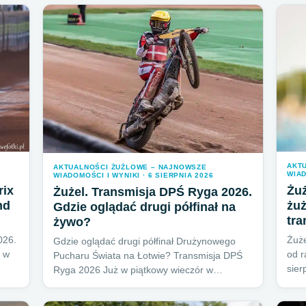
AKT
AKTUALNOŚCI ŻUŻLOWE – NAJNOWSZE
WIAD
WIADOMOŚCI I WYNIKI · 6 SIERPNIA 2026
rix
Żuż
Żużel. Transmisja DPŚ Ryga 2026.
nd
żuż
Gdzie oglądać drugi półfinał na
tra
żywo?
026.
Żuże
Gdzie oglądać drugi półfinał Drużynowego
y w
od r
Pucharu Świata na Łotwie? Transmisja DPŚ
sier
Ryga 2026 Już w piątkowy wieczór w…