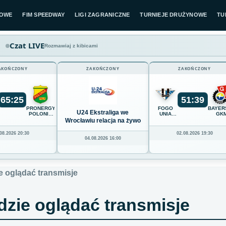
LOWE
FIM SPEEDWAY
LIGI ZAGRANICZNE
TURNIEJE DRUŻYNOWE
TU
Czat LIVE
Rozmawiaj z kibicami
AKOŃCZONY
ZAKOŃCZONY
ZAKOŃCZONY
65
:
25
51
:
39
K
PRONERGY
FOGO
BAYER
U24 Ekstraliga we
POLONIA
UNIA
GK
Z
PIŁA
LESZNO
GRUDZ
Wrocławiu relacja na żywo
08.2026 20:30
02.08.2026 19:30
04.08.2026 16:00
e oglądać transmisje
dzie oglądać transmisje