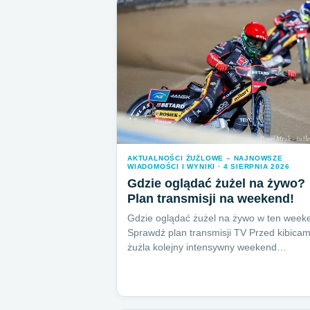
AKTUALNOŚCI ŻUŻLOWE – NAJNOWSZE
WIADOMOŚCI I WYNIKI · 4 SIERPNIA 2026
Gdzie oglądać żużel na żywo?
Plan transmisji na weekend!
Gdzie oglądać żużel na żywo w ten week
Sprawdź plan transmisji TV Przed kibicam
żużla kolejny intensywny weekend…