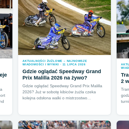
AKTUALNOŚCI ŻUŻLOWE – NAJNOWSZE
WIADOMOŚCI I WYNIKI · 11 LIPCA 2026
AKT
WIAD
Gdzie oglądać Speedway Grand
eje
Tr
Prix Malilla 2026 na żywo?
2 w
Gdzie oglądać Speedway Grand Prix Malilla
wa
Tran
2026? Już w sobotę kibiców żużla czeka
ort
godz
kolejna odsłona walki o mistrzostwo…
nd
turn