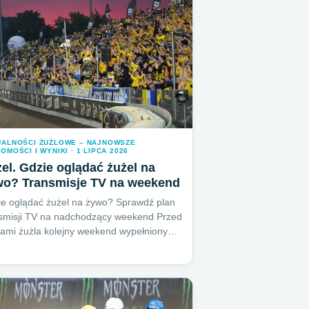
UALNOŚCI ŻUŻLOWE – NAJNOWSZE
OMOŚCI I WYNIKI · 1 LIPCA 2026
el. Gdzie oglądać żużel na
wo? Transmisje TV na weekend
e oglądać żużel na żywo? Sprawdź plan
smisji TV na nadchodzący weekend Przed
cami żużla kolejny weekend wypełniony…