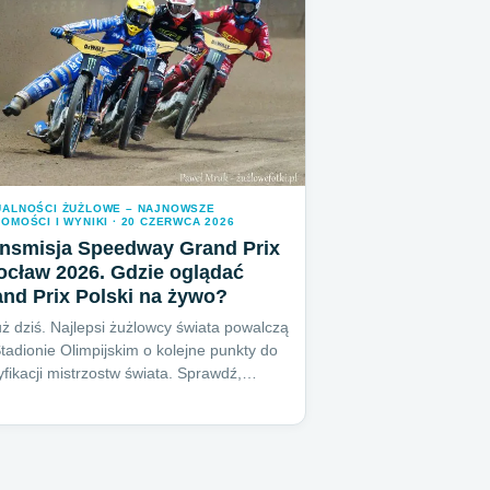
UALNOŚCI ŻUŻLOWE – NAJNOWSZE
OMOŚCI I WYNIKI · 20 CZERWCA 2026
ansmisja Speedway Grand Prix
cław 2026. Gdzie oglądać
nd Prix Polski na żywo?
uż dziś. Najlepsi żużlowcy świata powalczą
tadionie Olimpijskim o kolejne punkty do
yfikacji mistrzostw świata. Sprawdź,…