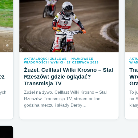
AKTUALNOŚCI ŻUŻLOWE – NAJNOWSZE
AKT
WIADOMOŚCI I WYNIKI · 27 CZERWCA 2026
WIAD
Żużel. Cellfast Wilki Krosno – Stal
Tr
ez
Rzeszów: gdzie oglądać?
Wro
Transmisja TV
Gra
wych
Żużel na żywo. Cellfast Wilki Krosno – Stal
To j
Rzeszów. Transmisja TV, stream online,
na S
godzina meczu i składy Derby…
klas