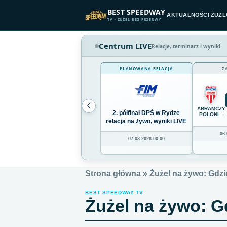
Przejdź do treści
BEST SPEEDWAY
AKTUALNOŚCI ŻUŻ
TV · ŻUŻEL BEZ PRZERWY
Centrum LIVE
Relacje, terminarz i wyniki
PLANOWANA RELACJA
Z
ABRAMCZY
2. półfinał DPŚ w Rydze
POLONIA
BYDGOSZC
relacja na żywo, wyniki LIVE
06.
07.08.2026 00:00
Strona główna
»
Żużel na żywo: Gdzi
BEST SPEEDWAY TV
Żużel na żywo: G