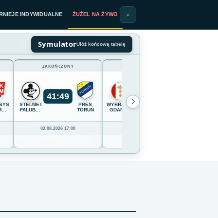
RNIEJE INDYWIDUALNE
ŻUŻEL NA ŻYWO
⌕
Symulator
Ułóż końcową tabelę
ZAKOŃCZONY
ZAKOŃCZONY
41
:
49
54
:
36
SYSTEM
STELMET
PRES
WYBRZEŻE
OPTIBET
CELLFAS
M
FALUBAZ
TORUŃ
GDAŃSK
LOKOMOTIV
WILKI
IĄDZ
ZIELONA
DAUGAVPILS
KROSN
GÓRA
02.08.2026 17:00
02.08.2026 16:00