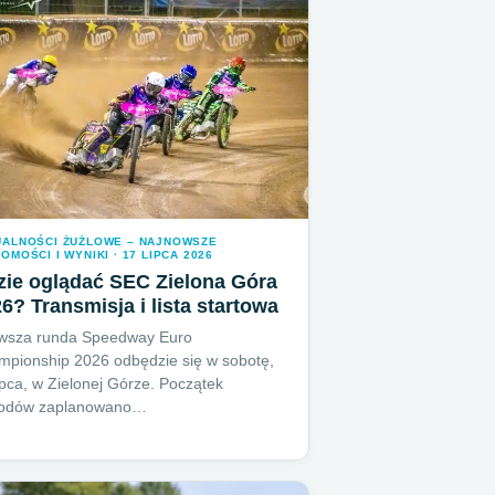
UALNOŚCI ŻUŻLOWE – NAJNOWSZE
OMOŚCI I WYNIKI · 17 LIPCA 2026
ie oglądać SEC Zielona Góra
6? Transmisja i lista startowa
rwsza runda Speedway Euro
pionship 2026 odbędzie się w sobotę,
ipca, w Zielonej Górze. Początek
odów zaplanowano…