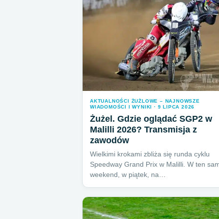
AKTUALNOŚCI ŻUŻLOWE – NAJNOWSZE
WIADOMOŚCI I WYNIKI · 9 LIPCA 2026
Żużel. Gdzie oglądać SGP2 w
Malilli 2026? Transmisja z
zawodów
Wielkimi krokami zbliża się runda cyklu
Speedway Grand Prix w Malilli. W ten sa
weekend, w piątek, na…