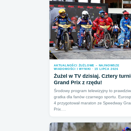
AKTUALNOŚCI ŻUŻLOWE – NAJNOWSZE
WIADOMOŚCI I WYNIKI · 15 LIPCA 2026
Żużel w TV dzisiaj. Cztery turni
Grand Prix z rzędu!
Środowy program telewizyjny to prawdzi
gratka dla fanów czarnego sportu. Eurosp
4 przygotował maraton ze Speedway Gra
Prix.…