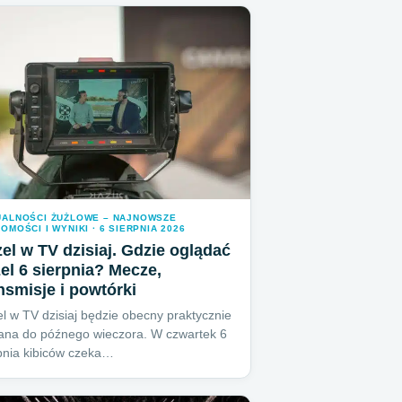
UALNOŚCI ŻUŻLOWE – NAJNOWSZE
OMOŚCI I WYNIKI · 6 SIERPNIA 2026
el w TV dzisiaj. Gdzie oglądać
el 6 sierpnia? Mecze,
nsmisje i powtórki
l w TV dzisiaj będzie obecny praktycznie
ana do późnego wieczora. W czwartek 6
pnia kibiców czeka…