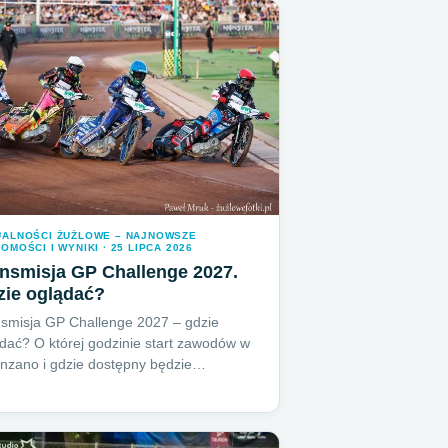
UALNOŚCI ŻUŻLOWE – NAJNOWSZE
OMOŚCI I WYNIKI · 25 LIPCA 2026
nsmisja GP Challenge 2027.
zie oglądać?
smisja GP Challenge 2027 – gdzie
dać? O której godzinie start zawodów w
nzano i gdzie dostępny będzie…