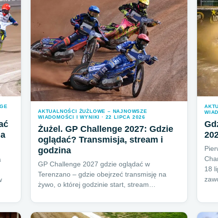
PGE
AKT
AKTUALNOŚCI ŻUŻLOWE – NAJNOWSZE
WIAD
WIADOMOŚCI I WYNIKI · 22 LIPCA 2026
ać
Gdz
Żużel. GP Challenge 2027: Gdzie
ja
202
oglądać? Transmisja, stream i
Pie
godzina
Cham
a
GP Challenge 2027 gdzie oglądać w
18 l
Terenzano – gdzie obejrzeć transmisję na
zaw
w
żywo, o której godzinie start, stream…