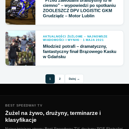
“Przed zawodami bralibyśmy to w
ciemno” – wypowiedzi po spotkaniu
ZOOLESZCZ DPV LOGISTIC GKM
Grudziądz – Motor Lublin
AKTUALNOŚCI ŻUŻLOWE – NAJNOWSZE
WIADOMOŚCI I WYNIKI · 1 MAJA 2021
Młodzież potrafi – dramatyczny,
fantastyczny finał Brązowego Kasku
w Gdańsku
1
2
Dalej →
BEST SPEEDWAY TV
Żużel na żywo, drużyny, terminarze i
klasyfikacje
Najważniejsze strony Best Speedway TV: drużyny PGE Ekstraligi