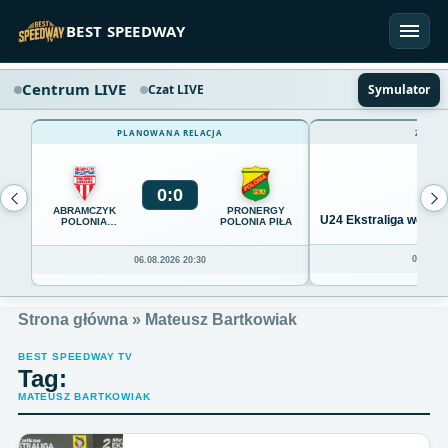
Przejdź do treści
BEST SPEEDWAY
Centrum LIVE
Czat LIVE
Symulator
PLANOWANA RELACJA
ZAKOŃ
0
:
0
ABRAMCZYK
PRONERGY
U24 Ekstraliga we Wro
POLONIA
POLONIA PIŁA
BYDGOSZCZ
04.08.20
06.08.2026 20:30
Strona główna
»
Mateusz Bartkowiak
BEST SPEEDWAY TV
Tag:
MATEUSZ BARTKOWIAK