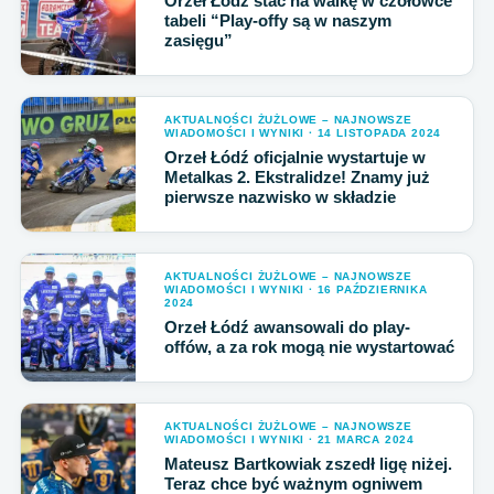
Orzeł Łódź stać na walkę w czołówce
tabeli “Play-offy są w naszym
zasięgu”
AKTUALNOŚCI ŻUŻLOWE – NAJNOWSZE
WIADOMOŚCI I WYNIKI · 14 LISTOPADA 2024
Orzeł Łódź oficjalnie wystartuje w
Metalkas 2. Ekstralidze! Znamy już
pierwsze nazwisko w składzie
AKTUALNOŚCI ŻUŻLOWE – NAJNOWSZE
WIADOMOŚCI I WYNIKI · 16 PAŹDZIERNIKA
2024
Orzeł Łódź awansowali do play-
offów, a za rok mogą nie wystartować
AKTUALNOŚCI ŻUŻLOWE – NAJNOWSZE
WIADOMOŚCI I WYNIKI · 21 MARCA 2024
Mateusz Bartkowiak zszedł ligę niżej.
Teraz chce być ważnym ogniwem