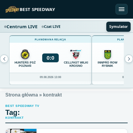
Przejdź do treści
BEST SPEEDWAY
Centrum LIVE
Czat LIVE
Symulator
PLANOWANA RELACJA
PLANOWAN
0
:
0
0
HUNTERS PSŻ
CELLFAST WILKI
INNPRO ROW
POZNAŃ
KROSNO
RYBNIK
09.08.2026 13:00
09.08.20
Strona główna
»
kontrakt
BEST SPEEDWAY TV
Tag:
KONTRAKT