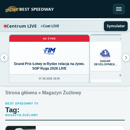
Przejdź do treści
BEST SPEEDWAY
Centrum LIVE
Czat LIVE
Symulator
NA ŻYWO
ZAKOŃ
45
DAKAR
Grand Prix Łotwy w Rydze relacja na żywo.
DEVELOPMENT
STAL RZESZÓW
SGP Ryga 2026 LIVE
08.08.20
07.08.2026 18:00
Strona główna
»
Magazyn Żużlowy
BEST SPEEDWAY TV
Tag:
MAGAZYN ŻUŻLOWY