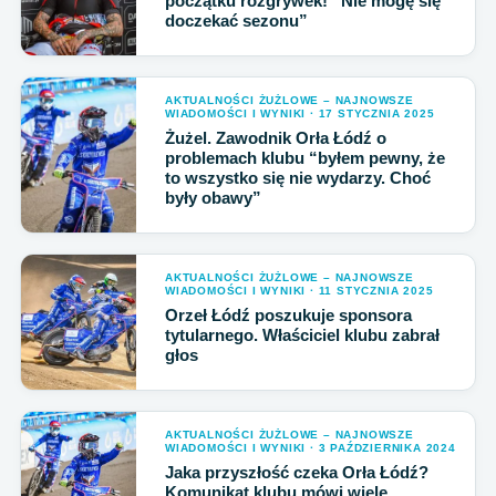
początku rozgrywek! “Nie mogę się
doczekać sezonu”
AKTUALNOŚCI ŻUŻLOWE – NAJNOWSZE
WIADOMOŚCI I WYNIKI · 17 STYCZNIA 2025
Żużel. Zawodnik Orła Łódź o
problemach klubu “byłem pewny, że
to wszystko się nie wydarzy. Choć
były obawy”
AKTUALNOŚCI ŻUŻLOWE – NAJNOWSZE
WIADOMOŚCI I WYNIKI · 11 STYCZNIA 2025
Orzeł Łódź poszukuje sponsora
tytularnego. Właściciel klubu zabrał
głos
AKTUALNOŚCI ŻUŻLOWE – NAJNOWSZE
WIADOMOŚCI I WYNIKI · 3 PAŹDZIERNIKA 2024
Jaka przyszłość czeka Orła Łódź?
Komunikat klubu mówi wiele