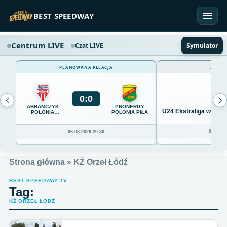
Przejdź do treści
BEST SPEEDWAY
Centrum LIVE
Czat LIVE
Symulator
PLANOWANA RELACJA
ZAKOŃ
0
:
0
ABRAMCZYK
PRONERGY
U24 Ekstraliga we Wro
POLONIA
POLONIA PIŁA
BYDGOSZCZ
04.08.20
06.08.2026 20:30
Strona główna
»
KŻ Orzeł Łódź
BEST SPEEDWAY TV
Tag:
KŻ ORZEŁ ŁÓDŹ