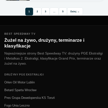
1
2
3
…
5
Dalej →
BEST SPEEDWAY TV
Żużel na żywo, drużyny, terminarze i
klasyfikacje
Najważniejsze strony Best Speedway TV: drużyny PGE Ekstraligi
i Metalkas 2. Ekstraligi, klasyfikacje Grand Prix, terminarze oraz
żużel na żywo.
DRUŻYNY PGE EKSTRALIGI
Orlen Oil Motor Lublin
Betard Sparta Wrocław
Pres Grupa Deweloperska KS Toruń
Fogo Unia Leszno