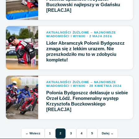
Buczkowski najlepszy w Gdańsku
[RELACJA]
AKTUALNOŚCI ŻUŻLOWE – NAJNOWSZE
WIADOMOŚCI I WYNIKI · 2 MAJA 2024
Lider Abramczyk Polonii Bydgoszcz
zmaga się z lekkim urazem. Nie
przeszkodziło mu to w zdobyciu
kompletu!
AKTUALNOŚCI ŻUŻLOWE – NAJNOWSZE
WIADOMOŚCI I WYNIKI · 28 KWIETNIA 2024
Polonia Bydgoszcz deklasuje u siebie
Orzeł Łódź. Fenomenalny występ
Krzysztofa Buczkowskiego
[RELACJA]
← Wstecz
1
2
3
4
5
Dalej →