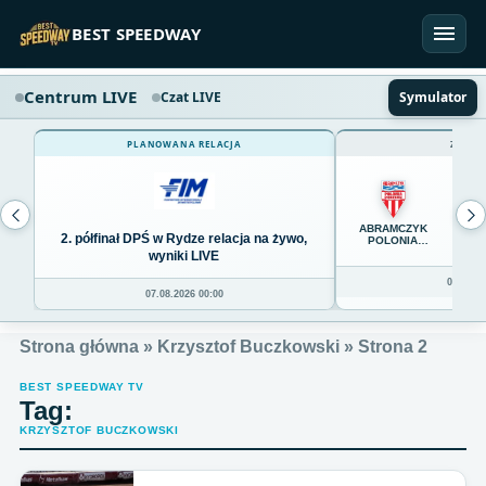
Przejdź do treści
BEST SPEEDWAY
Centrum LIVE
Czat LIVE
Symulator
PLANOWANA RELACJA
ZAKOŃ
65
ABRAMCZYK
2. półfinał DPŚ w Rydze relacja na żywo,
POLONIA
BYDGOSZCZ
wyniki LIVE
06.08.20
07.08.2026 00:00
Strona główna
»
Krzysztof Buczkowski
»
Strona 2
BEST SPEEDWAY TV
Tag:
KRZYSZTOF BUCZKOWSKI