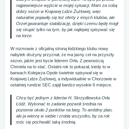
najpewniejsze wyjście w mojej sytuacji. Mam za sobą
dobry sezon w Krajowej Lidze Żużlowej, więc
naturalnie pojawiły się też oferty z innych klubów, ale
Orzeł gwarantuje stabilizację, dzięki czemu będę mógł
się skupić tylko na tym, by jak najlepiej spisywać się
na torze.
W rozmowie z oficjalną stroną łódzkiego klubu nowy
nabytek drużyny przyznał, że ma jasny cel na przyszły
sezon, jakim jest bycie liderem Orła. Z pewnością
Chmiela na to stać. Ostatni rok to pokazał, kiedy to w
barwach Kolejarza Opole świetnie spisywał się w
Krajowej Lidze Żużlowej, a indywidualnie w Chorzowie w
ostatniej rundzie SEC zajął bardzo wysokie 6 miejsce.
Chcę być jednym z liderów H. Skrzydlewska Orła
Łódź. Wykonać to zadanie pozwoli średnia na
poziomie około 2 punktów na bieg. To ambitny plan,
ale ja wierzę w siebie i zrobię wszystko, by za rok
móc się pochwalić taką średnią.