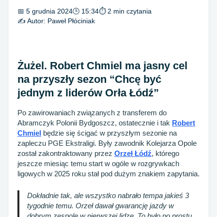
📅 5 grudnia 2024
🕒 15:34
⏱ 2 min czytania
✍️ Autor:
Paweł Płóciniak
Żużel. Robert Chmiel ma jasny cel
na przyszły sezon “Chcę być
jednym z liderów Orła Łódź”
Po zawirowaniach związanych z transferem do
Abramczyk Polonii Bydgoszcz, ostatecznie i tak
Robert
Chmiel
będzie się ścigać w przyszłym sezonie na
zapleczu PGE Ekstraligi. Były zawodnik Kolejarza Opole
został zakontraktowany przez
Orzeł Łódź
, którego
jeszcze miesiąc temu start w ogóle w rozgrywkach
ligowych w 2025 roku stał pod dużym znakiem zapytania.
Dokładnie tak, ale wszystko nabrało tempa jakieś 3
tygodnie temu. Orzeł dawał gwarancję jazdy w
dobrym zespole w pierwszej lidze. To było po prostu