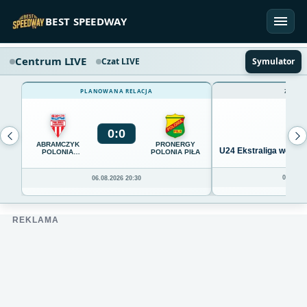
Przejdź do treści
BEST SPEEDWAY
Centrum LIVE
Czat LIVE
Symulator
PLANOWANA RELACJA
ZAKOŃ
0
:
0
ABRAMCZYK
PRONERGY
U24 Ekstraliga we Wro
POLONIA
POLONIA PIŁA
BYDGOSZCZ
04.08.20
06.08.2026 20:30
REKLAMA