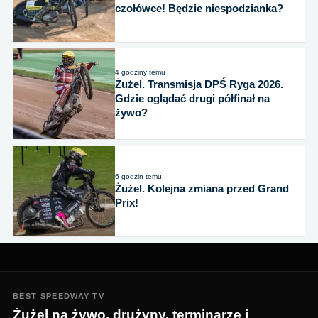
czołówce! Będzie niespodzianka?
4 godziny temu
Żużel. Transmisja DPŚ Ryga 2026.
Gdzie oglądać drugi półfinał na
żywo?
6 godzin temu
Żużel. Kolejna zmiana przed Grand
Prix!
BEST SPEEDWAY TV
Żużel na żywo, drużyny, terminarze i