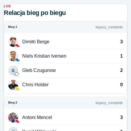
LIVE
Relacja bieg po biegu
Bieg 1
legacy_complete
Dimitri Berge
3
Niels Kristian Iversen
1
Gleb Czugunow
2
G
Chris Holder
0
Bieg 2
legacy_complete
Antoni Mencel
3