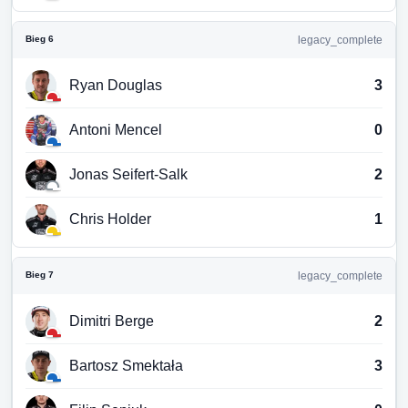
Bieg 6
legacy_complete
Ryan Douglas
3
Antoni Mencel
0
Jonas Seifert-Salk
2
Chris Holder
1
Bieg 7
legacy_complete
Dimitri Berge
2
Bartosz Smektała
3