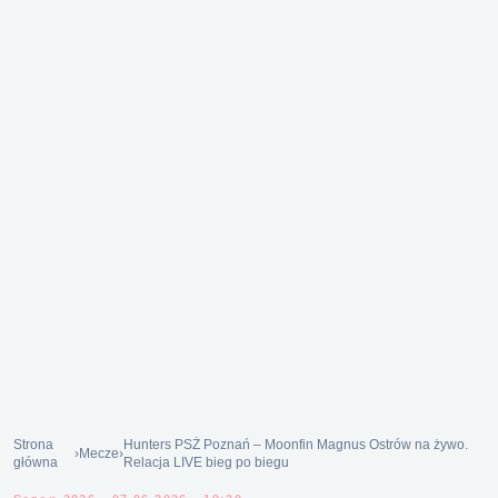
Strona
Hunters PSŻ Poznań – Moonfin Magnus Ostrów na żywo.
›
Mecze
›
główna
Relacja LIVE bieg po biegu