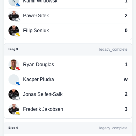
Kamil Wiktowski
1
K
Paweł Sitek
2
Filip Seniuk
0
Bieg 3
legacy_complete
Ryan Douglas
1
Kacper Pludra
w
Jonas Seifert-Salk
2
Frederik Jakobsen
3
Bieg 4
legacy_complete