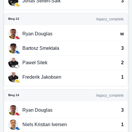
Jonas Seifert-Salk
3
Bieg 13
legacy_complete
Ryan Douglas
w
Bartosz Smektała
3
Paweł Sitek
2
Frederik Jakobsen
1
Bieg 14
legacy_complete
Ryan Douglas
3
Niels Kristian Iversen
1