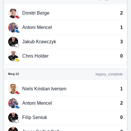
Dimitri Berge
2
Antoni Mencel
1
Jakub Krawczyk
3
Chris Holder
0
Bieg 12
legacy_complete
Niels Kristian Iversen
1
Antoni Mencel
2
Filip Seniuk
0