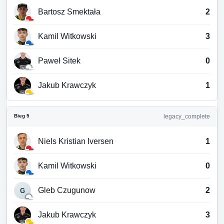
Bartosz Smektała
2
Kamil Witkowski
3
Paweł Sitek
0
Jakub Krawczyk
1
Bieg 5
legacy_complete
Niels Kristian Iversen
1
Kamil Witkowski
0
Gleb Czugunow
2
G
Jakub Krawczyk
3