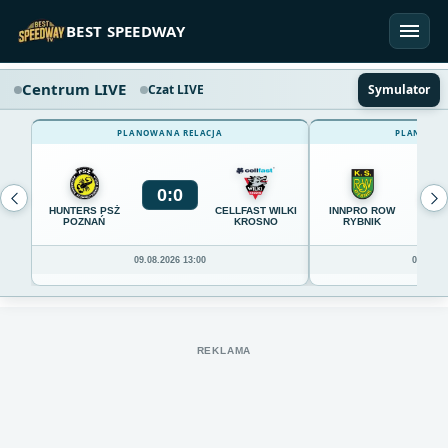
Przejdź do treści
BEST SPEEDWAY
Centrum LIVE
Czat LIVE
Symulator
PLANOWANA RELACJA
PLANOWAN
0
:
0
0
HUNTERS PSŻ
CELLFAST WILKI
INNPRO ROW
POZNAŃ
KROSNO
RYBNIK
09.08.2026 13:00
09.08.20
REKLAMA