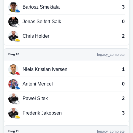
Bartosz Smektała
3
Jonas Seifert-Salk
0
Chris Holder
2
Bieg 10
legacy_complete
Niels Kristian Iversen
1
Antoni Mencel
0
Paweł Sitek
2
Frederik Jakobsen
3
Bieg 11
legacy_complete