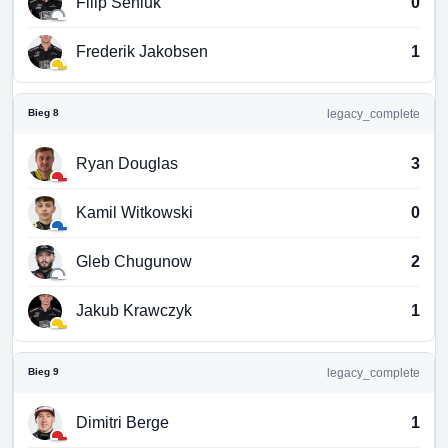
Filip Seniuk
0
Frederik Jakobsen
1
Bieg 8
legacy_complete
Ryan Douglas
3
Kamil Witkowski
0
Gleb Chugunow
2
Jakub Krawczyk
1
Bieg 9
legacy_complete
Dimitri Berge
1