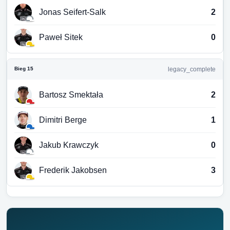
Jonas Seifert-Salk
2
Paweł Sitek
0
Bieg 15
legacy_complete
Bartosz Smektała
2
Dimitri Berge
1
Jakub Krawczyk
0
Frederik Jakobsen
3