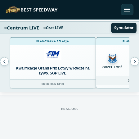
Przejdź do treści
BEST SPEEDWAY
Centrum LIVE
Czat LIVE
Symulator
PLANOWANA RELACJA
PLANOWAN
0
ORZEŁ ŁÓDŹ
Kwalifikacje Grand Prix Łotwy w Rydze na
żywo. SGP LIVE
08.08.20
08.08.2026 13:00
REKLAMA