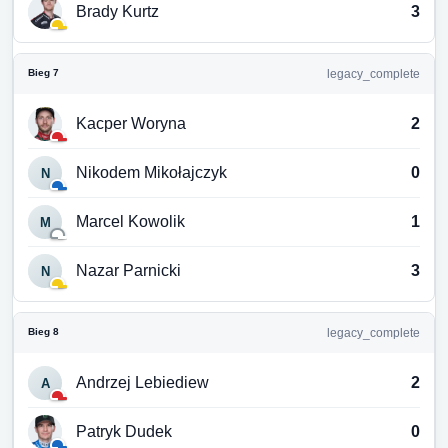
Brady Kurtz
3
Bieg 7
legacy_complete
Kacper Woryna
2
Nikodem Mikołajczyk
0
N
Marcel Kowolik
1
M
Nazar Parnicki
3
N
Bieg 8
legacy_complete
Andrzej Lebiediew
2
A
Patryk Dudek
0