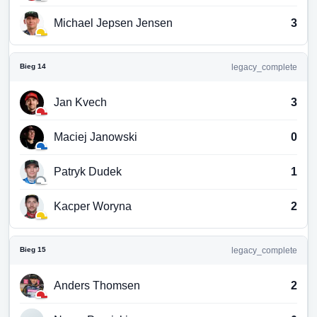
Michael Jepsen Jensen
3
Bieg 14
legacy_complete
Jan Kvech
3
Maciej Janowski
0
Patryk Dudek
1
Kacper Woryna
2
Bieg 15
legacy_complete
Anders Thomsen
2