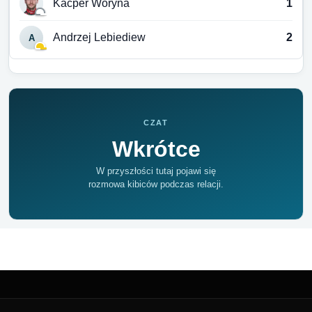
Kacper Woryna
1
Andrzej Lebiediew
2
A
CZAT
Wkrótce
W przyszłości tutaj pojawi się
rozmowa kibiców podczas relacji.