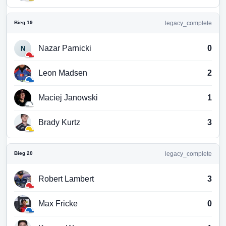
Bieg 19
legacy_complete
Nazar Parnicki
0
N
Leon Madsen
2
Maciej Janowski
1
Brady Kurtz
3
Bieg 20
legacy_complete
Robert Lambert
3
Max Fricke
0