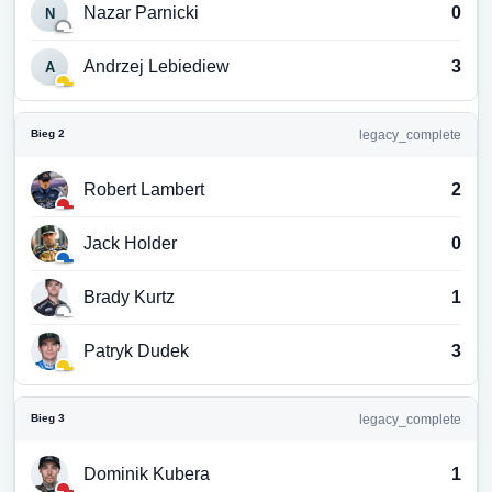
Nazar Parnicki
0
N
Andrzej Lebiediew
3
A
Bieg 2
legacy_complete
Robert Lambert
2
Jack Holder
0
Brady Kurtz
1
Patryk Dudek
3
Bieg 3
legacy_complete
Dominik Kubera
1