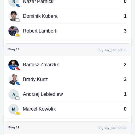
Nazar Parnicki
0
N
Dominik Kubera
1
Robert Lambert
3
Bieg 16
legacy_complete
Bartosz Zmarzlik
2
Brady Kurtz
3
Andrzej Lebiediew
1
A
Marcel Kowolik
0
M
Bieg 17
legacy_complete