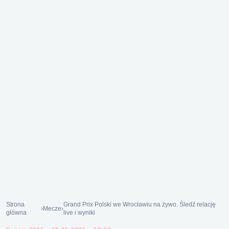
Strona
Grand Prix Polski we Wrocławiu na żywo. Śledź relację
›
Mecze
›
główna
live i wyniki