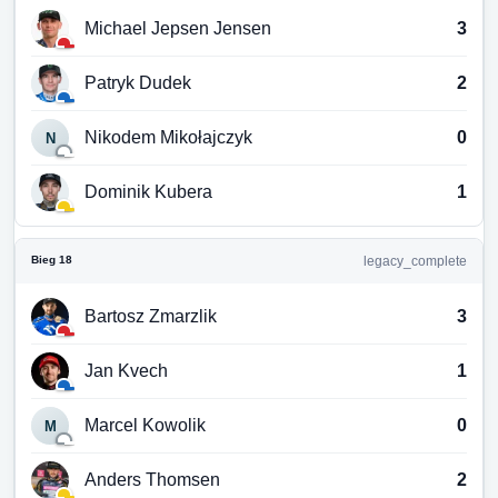
Michael Jepsen Jensen
3
Patryk Dudek
2
Nikodem Mikołajczyk
0
N
Dominik Kubera
1
Bieg 18
legacy_complete
Bartosz Zmarzlik
3
Jan Kvech
1
Marcel Kowolik
0
M
Anders Thomsen
2