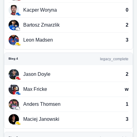
Kacper Woryna
0
Bartosz Zmarzlik
2
Leon Madsen
3
Bieg 4
legacy_complete
Jason Doyle
2
Max Fricke
w
Anders Thomsen
1
Maciej Janowski
3