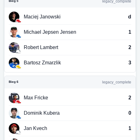
Bieg 5
legacy_complete
Maciej Janowski
d
Michael Jepsen Jensen
1
Robert Lambert
2
Bartosz Zmarzlik
3
Bieg 6
legacy_complete
Max Fricke
2
Dominik Kubera
0
Jan Kvech
1