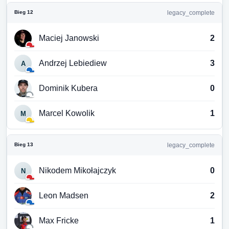
Bieg 12
legacy_complete
Maciej Janowski
2
Andrzej Lebiediew
3
A
Dominik Kubera
0
Marcel Kowolik
1
M
Bieg 13
legacy_complete
Nikodem Mikołajczyk
0
N
Leon Madsen
2
Max Fricke
1