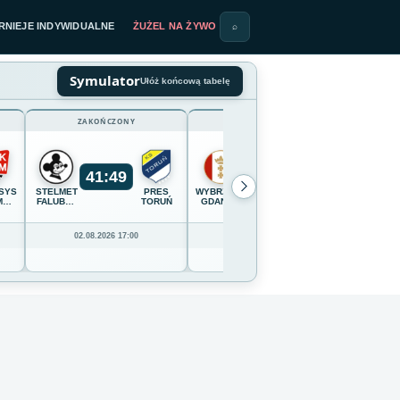
RNIEJE INDYWIDUALNE
ŻUŻEL NA ŻYWO
⌕
Symulator
Ułóż końcową tabelę
ZAKOŃCZONY
ZAKOŃCZONY
41
:
49
54
:
36
SYSTEM
STELMET
PRES
WYBRZEŻE
OPTIBET
CELLFAS
M
FALUBAZ
TORUŃ
GDAŃSK
LOKOMOTIV
WILKI
IĄDZ
ZIELONA
DAUGAVPILS
KROSN
GÓRA
02.08.2026 17:00
02.08.2026 16:00