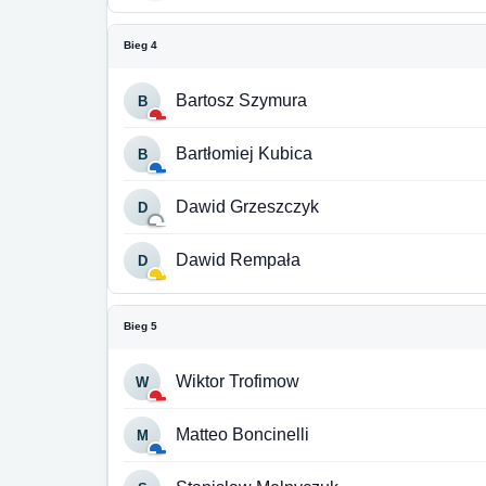
Bieg 4
Bartosz Szymura
B
Bartłomiej Kubica
B
Dawid Grzeszczyk
D
Dawid Rempała
D
Bieg 5
Wiktor Trofimow
W
Matteo Boncinelli
M