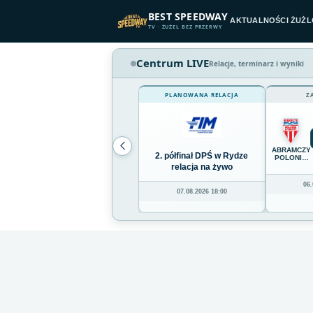
Przejdź do treści
BEST SPEEDWAY
AKTUALNOŚCI ŻUŻ
TV · ŻUŻEL BEZ PRZERWY
Centrum LIVE
Relacje, terminarz i wyniki
PLANOWANA RELACJA
Z
ABRAMCZY
2. półfinał DPŚ w Rydze
POLONIA
BYDGOSZC
relacja na żywo
06.
07.08.2026 18:00