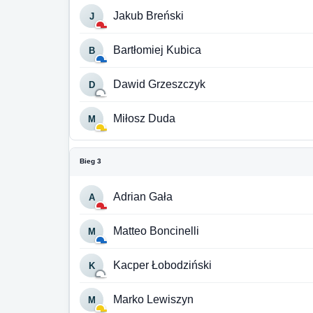
Jakub Breński
J
Bartłomiej Kubica
B
Dawid Grzeszczyk
D
Miłosz Duda
M
Bieg 3
Adrian Gała
A
Matteo Boncinelli
M
Kacper Łobodziński
K
Marko Lewiszyn
M