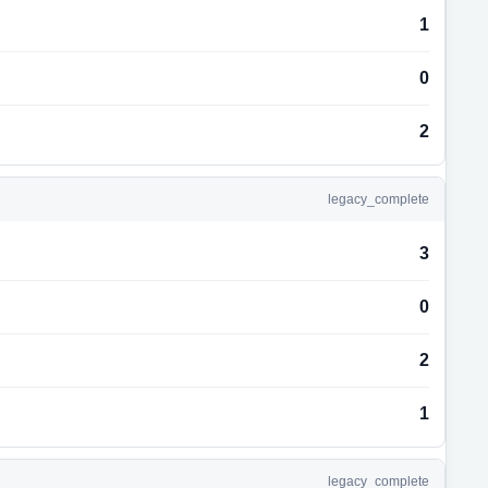
1
0
2
legacy_complete
3
0
2
1
legacy_complete