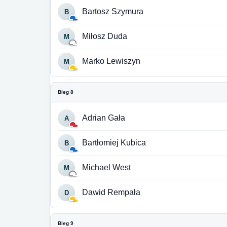
Bartosz Szymura
B
Miłosz Duda
M
Marko Lewiszyn
M
Bieg 8
Adrian Gała
A
Bartłomiej Kubica
B
Michael West
M
Dawid Rempała
D
Bieg 9