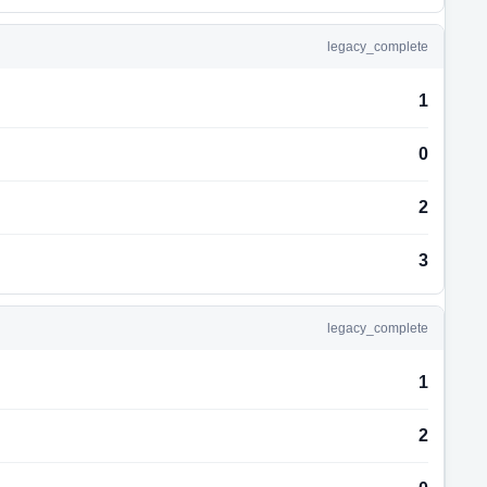
legacy_complete
1
0
2
3
legacy_complete
1
2