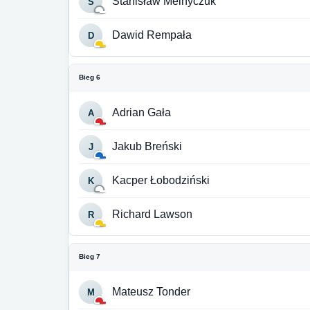
Stanisław Melnyczuk
S
Dawid Rempała
D
Bieg 6
Adrian Gała
A
Jakub Breński
J
Kacper Łobodziński
K
Richard Lawson
R
Bieg 7
Mateusz Tonder
M