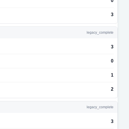
0
3
legacy_complete
3
0
1
2
legacy_complete
3