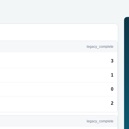
legacy_complete
3
1
0
2
legacy_complete