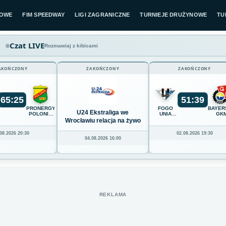
LOWE
FIM SPEEDWAY
LIGI ZAGRANICZNE
TURNIEJE DRUŻYNOWE
TU
Czat LIVE
Rozmawiaj z kibicami
AKOŃCZONY
ZAKOŃCZONY
ZAKOŃCZONY
65
:
25
51
:
39
K
PRONERGY
FOGO
BAYER
U24 Ekstraliga we
POLONIA
UNIA
GK
Z
PIŁA
LESZNO
GRUDZ
Wrocławiu relacja na żywo
08.2026 20:30
02.08.2026 19:30
04.08.2026 16:00
REKLAMA