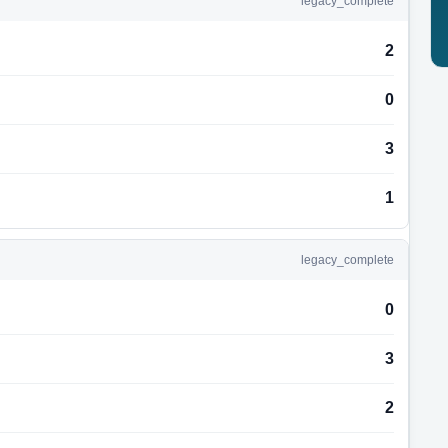
legacy_complete
2
0
3
1
legacy_complete
0
3
2