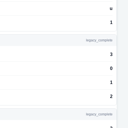
u
1
legacy_complete
3
0
1
2
legacy_complete