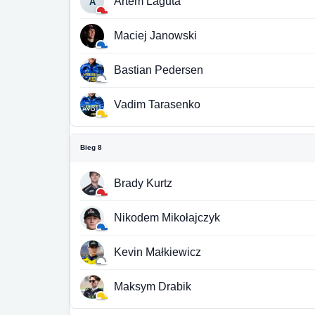
Artem Laguta
A
Maciej Janowski
Bastian Pedersen
Vadim Tarasenko
Bieg 8
Brady Kurtz
Nikodem Mikołajczyk
Kevin Małkiewicz
Maksym Drabik