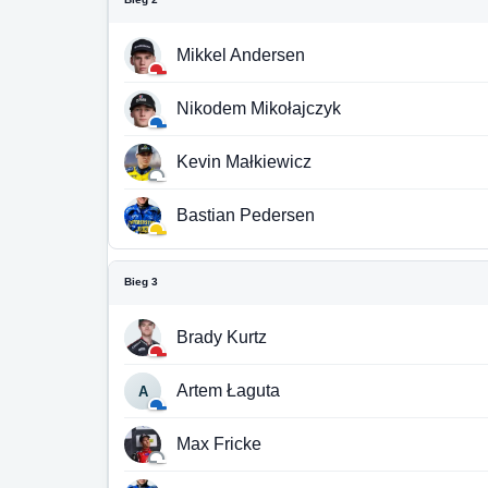
Mikkel Andersen
Nikodem Mikołajczyk
Kevin Małkiewicz
Bastian Pedersen
Bieg 3
Brady Kurtz
Artem Łaguta
A
Max Fricke