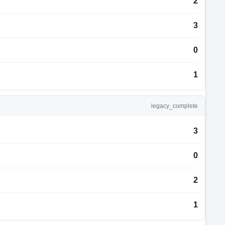
2
3
0
1
legacy_complete
3
0
2
1