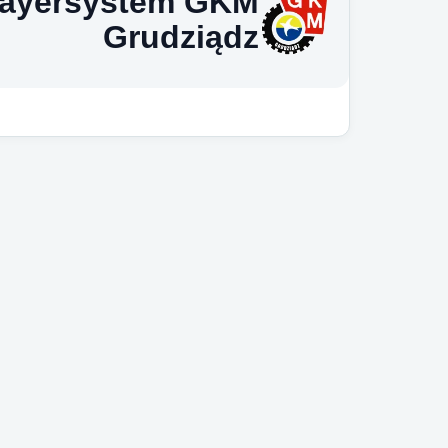
ayersystem GKM
Grudziądz