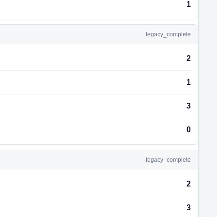
1
legacy_complete
2
1
3
0
legacy_complete
2
3