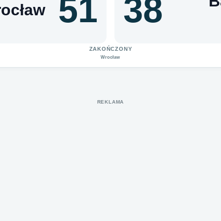
51
38
B
rocław
ZAKOŃCZONY
Wrocław
REKLAMA