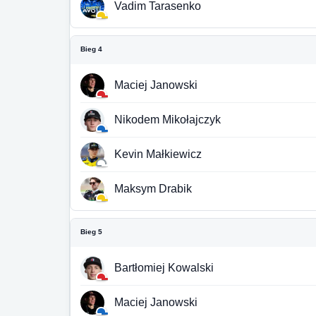
Vadim Tarasenko
Bieg 4
Maciej Janowski
Nikodem Mikołajczyk
Kevin Małkiewicz
Maksym Drabik
Bieg 5
Bartłomiej Kowalski
Maciej Janowski