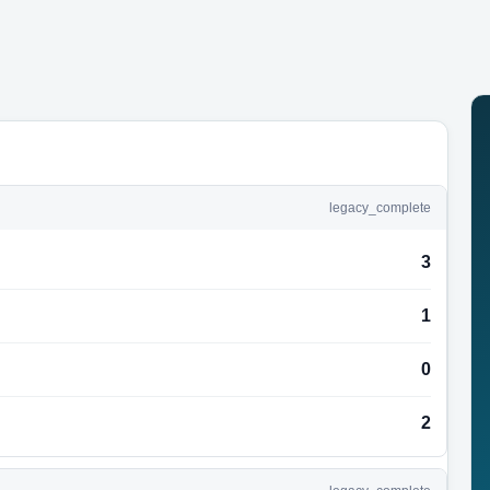
legacy_complete
3
1
0
2