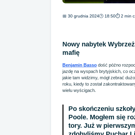
📅 30 grudnia 2024
🕒 18:50
⏱ 2 min c
Nowy nabytek Wybrzeż
mafię
Benjamin Basso
dość późno rozpocz
jazdę na wyspach brytyjskich, co oc
jakie tam widzimy, mógł zebrać dużo 
roku, kiedy to został zakontraktowan
wielu wyścigach.
Po skończeniu szkoły
Poole. Mogłem się ro
tory. Już w pierwszym
zdobyliśmy Puchar Li