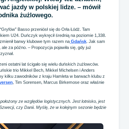
ać jazdy w polskiej lidze. – mówił
odnika żużlowego.
Gryfów” Basso przeniósł się do Orła Łódź. Tam
iem U24. Duńczyk wykręcił średnią na poziomie 1,338.
 zmienił barwy klubowe tym razem na
Gdańsk
. Jak sam
, ale za późno. – Propozycja pojawiła się, gdy już
zyznał.
eni ostatni lat ścigało się wielu duńskich żużlowców.
ńskie trio Mikkel Bech, Mikkel Michelsen i Anders
 kilku zawodników z kraju Hamleta w barwach klubu z
Iversen
, Tim Sorensen, Marcus Birkemose oraz właśnie
położony ze względów logistycznych. Jest lotnisko, jest
 Szwecji, czy Danii. Myślę, że w kolejnym sezonie będzie