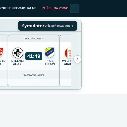
RNIEJE INDYWIDUALNE
ŻUŻEL NA ŻYWO
⌕
Symulator
Ułóż końcową tabelę
ZAKOŃCZONY
ZAKOŃCZONY
41
:
49
54
:
36
SYSTEM
STELMET
PRES
WYBRZEŻE
OPTIBET
CELLFAS
M
FALUBAZ
TORUŃ
GDAŃSK
LOKOMOTIV
WILKI
IĄDZ
ZIELONA
DAUGAVPILS
KROSN
GÓRA
02.08.2026 17:00
02.08.2026 16:00