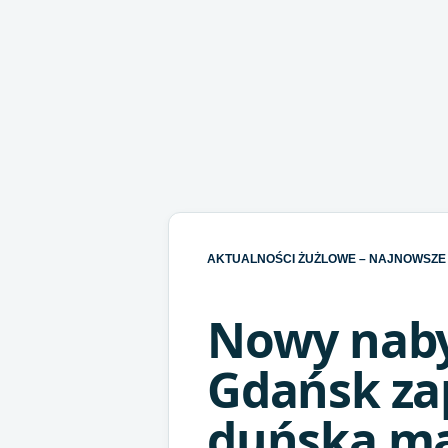
AKTUALNOŚCI ŻUŻLOWE – NAJNOWSZE 
Nowy naby
Gdańsk z
duńską ma