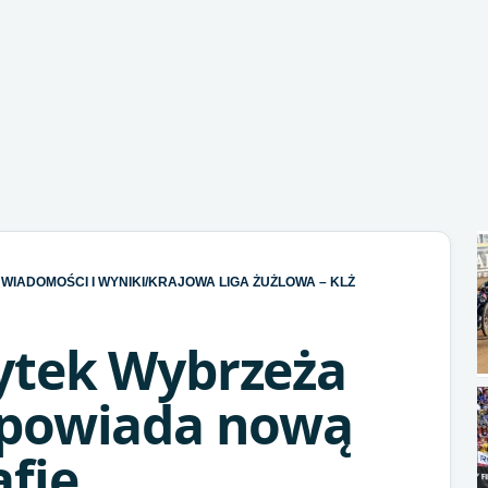
WIADOMOŚCI I WYNIKI
/
KRAJOWA LIGA ŻUŻLOWA – KLŻ
tek Wybrzeża
apowiada nową
fię