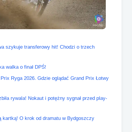
a szykuje transferowy hit! Chodzi o trzech
lka walka o finał DPŚ!
Prix Ryga 2026. Gdzie oglądać Grand Prix Łotwy
biła rywala! Nokaut i potężny sygnał przed play-
łtą kartką! O krok od dramatu w Bydgoszczy