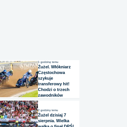
1 godzinę temu
Żużel. Włókniarz
Częstochowa
szykuje
transferowy hit!
Chodzi o trzech
zawodników
2 godziny temu
Żużel dzisiaj 7
sierpnia. Wielka
walka o finał DPŚ!