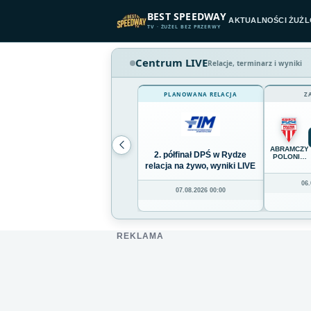
Przejdź do treści
BEST SPEEDWAY
AKTUALNOŚCI ŻUŻ
TV · ŻUŻEL BEZ PRZERWY
Centrum LIVE
Relacje, terminarz i wyniki
PLANOWANA RELACJA
Z
ABRAMCZY
2. półfinał DPŚ w Rydze
POLONIA
BYDGOSZC
relacja na żywo, wyniki LIVE
06.
07.08.2026 00:00
REKLAMA