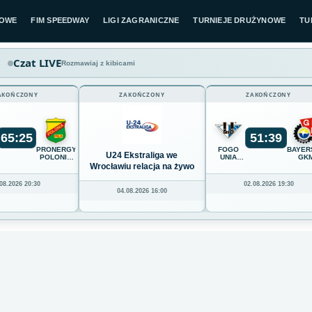
LOWE
FIM SPEEDWAY
LIGI ZAGRANICZNE
TURNIEJE DRUŻYNOWE
TU
Czat LIVE
Rozmawiaj z kibicami
AKOŃCZONY
ZAKOŃCZONY
ZAKOŃCZONY
65
:
25
51
:
39
K
PRONERGY
FOGO
BAYER
U24 Ekstraliga we
POLONIA
UNIA
GK
Z
PIŁA
LESZNO
GRUDZ
Wrocławiu relacja na żywo
08.2026 20:30
02.08.2026 19:30
04.08.2026 16:00