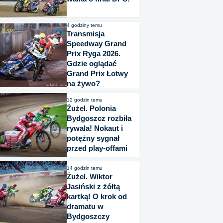
4 godziny temu
Transmisja
Speedway Grand
Prix Ryga 2026.
Gdzie oglądać
Grand Prix Łotwy
na żywo?
12 godzin temu
Żużel. Polonia
Bydgoszcz rozbiła
rywala! Nokaut i
potężny sygnał
przed play-offami
14 godzin temu
Żużel. Wiktor
Jasiński z żółtą
kartką! O krok od
dramatu w
Bydgoszczy