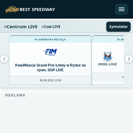
Przejdź do treści
BEST SPEEDWAY
Centrum LIVE
Czat LIVE
Symulator
PLANOWANA RELACJA
PLANOWAN
0
ORZEŁ ŁÓDŹ
Kwalifikacje Grand Prix Łotwy w Rydze na
żywo. SGP LIVE
08.08.20
08.08.2026 13:00
REKLAMA