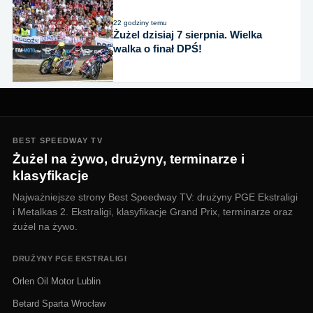
22 godziny temu
Żużel dzisiaj 7 sierpnia. Wielka
walka o finał DPŚ!
BEST SPEEDWAY TV
Żużel na żywo, drużyny, terminarze i
klasyfikacje
Najważniejsze strony Best Speedway TV: drużyny PGE Ekstraligi
i Metalkas 2. Ekstraligi, klasyfikacje Grand Prix, terminarze oraz
żużel na żywo.
DRUŻYNY PGE EKSTRALIGI
Orlen Oil Motor Lublin
Betard Sparta Wrocław