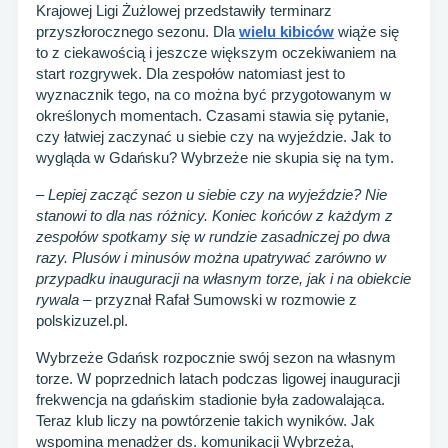
Krajowej Ligi Żużlowej przedstawiły terminarz
przyszłorocznego sezonu. Dla
wielu kibiców
wiąże się
to z ciekawością i jeszcze większym oczekiwaniem na
start rozgrywek. Dla zespołów natomiast jest to
wyznacznik tego, na co można być przygotowanym w
określonych momentach. Czasami stawia się pytanie,
czy łatwiej zaczynać u siebie czy na wyjeździe. Jak to
wygląda w Gdańsku? Wybrzeże nie skupia się na tym.
– Lepiej zacząć sezon u siebie czy na wyjeździe? Nie
stanowi to dla nas różnicy. Koniec końców z każdym z
zespołów spotkamy się w rundzie zasadniczej po dwa
razy. Plusów i minusów można upatrywać zarówno w
przypadku inauguracji na własnym torze, jak i na obiekcie
rywala
– przyznał Rafał Sumowski w rozmowie z
polskizuzel.pl.
Wybrzeże Gdańsk rozpocznie swój sezon na własnym
torze. W poprzednich latach podczas ligowej inauguracji
frekwencja na gdańskim stadionie była zadowalająca.
Teraz klub liczy na powtórzenie takich wyników. Jak
wspomina menadżer ds. komunikacji Wybrzeża,