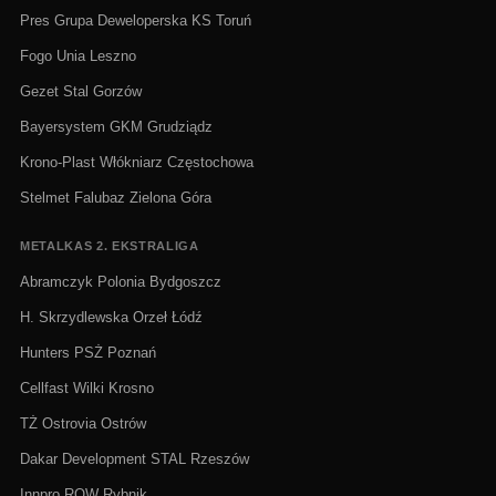
Pres Grupa Deweloperska KS Toruń
Fogo Unia Leszno
Gezet Stal Gorzów
Bayersystem GKM Grudziądz
Krono-Plast Włókniarz Częstochowa
Stelmet Falubaz Zielona Góra
METALKAS 2. EKSTRALIGA
Abramczyk Polonia Bydgoszcz
H. Skrzydlewska Orzeł Łódź
Hunters PSŻ Poznań
Cellfast Wilki Krosno
TŻ Ostrovia Ostrów
Dakar Development STAL Rzeszów
Innpro ROW Rybnik