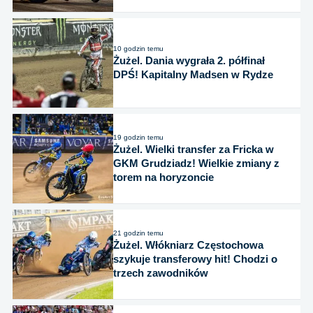
10 godzin temu
Żużel. Dania wygrała 2. półfinał
DPŚ! Kapitalny Madsen w Rydze
19 godzin temu
Żużel. Wielki transfer za Fricka w
GKM Grudziadz! Wielkie zmiany z
torem na horyzoncie
21 godzin temu
Żużel. Włókniarz Częstochowa
szykuje transferowy hit! Chodzi o
trzech zawodników