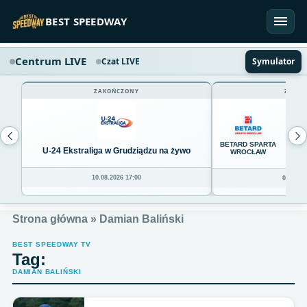
Przejdź do treści
BEST SPEEDWAY
Centrum LIVE
Czat LIVE
Symulator
ZAKOŃCZONY
ZAKOŃ
59
BETARD SPARTA
U-24 Ekstraliga w Grudziądzu na żywo
WROCŁAW
10.08.2026 17:00
09.08.20
Strona główna
»
Damian Baliński
BEST SPEEDWAY TV
Tag:
DAMIAN BALIŃSKI