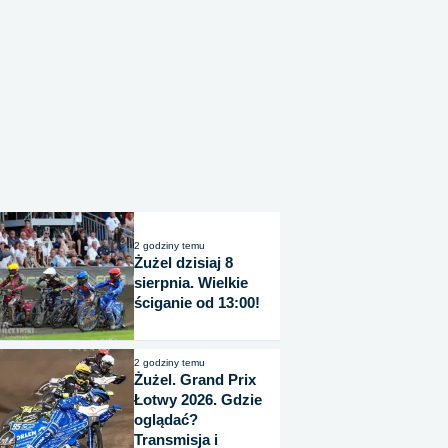
2 godziny temu
Żużel dzisiaj 8
sierpnia. Wielkie
ściganie od 13:00!
2 godziny temu
Żużel. Grand Prix
Łotwy 2026. Gdzie
oglądać?
Transmisja i