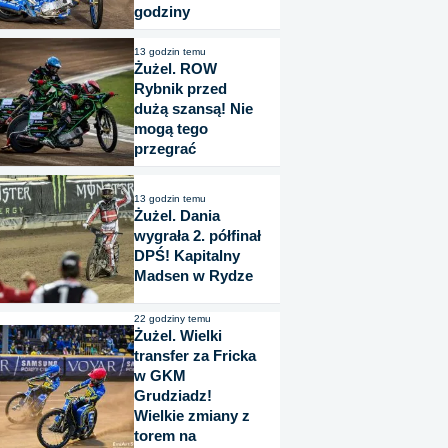
godziny
13 godzin temu
Żużel. ROW
Rybnik przed
dużą szansą! Nie
mogą tego
przegrać
13 godzin temu
Żużel. Dania
wygrała 2. półfinał
DPŚ! Kapitalny
Madsen w Rydze
22 godziny temu
Żużel. Wielki
transfer za Fricka
w GKM
Grudziadz!
Wielkie zmiany z
torem na