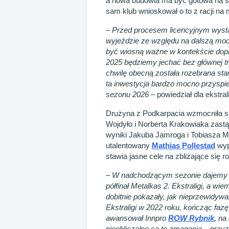
a nowa budowla ma być gotowa na se
sam klub wnioskował o to z racji na
–
Przed procesem licencyjnym wystą
wyjeździe ze względu na dalszą mod
być wiosną ważne w kontekście dopię
2025 będziemy jechać bez głównej tr
chwilę obecną została rozebrana st
ta inwestycja bardzo mocno przyspi
sezonu 2026
– powiedział dla ekstral
Drużyna z Podkarpacia wzmocniła się
Wojdyło i Norberta Krakowiaka zastą
wyniki Jakuba Jamroga i Tobiasza M
utalentowany
Mathias Pollestad
wyp
stawia jasne cele na zbliżające się r
–
W nadchodzącym sezonie dajemy sob
półfinał Metalkas 2. Ekstraligi, a w
dobitnie pokazały, jak nieprzewidy
Ekstraligi w 2022 roku, kończąc faz
awansował Innpro
ROW Rybnik
, na
nieobliczalne są to zmagania
– przyz