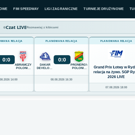
LOWE
FIM SPEEDWAY
LIGI ZAGRANICZNE
TURNIEJE DRUŻYNOWE
TU
Czat LIVE
Rozmawiaj z kibicami
OWANA RELACJA
PLANOWANA RELACJA
PLANOWANA RELACJA
0
:
0
0
:
0
ABRAMCZYK
DAKAR
PRONERGY
Grand Prix Łotwy w Ryd
POLONIA
DEVELOPMENT
POLONIA
BYDGOSZCZ
STAL
PIŁA
relacja na żywo. SGP R
RZESZÓW
2026 LIVE
08.2026 14:00
08.08.2026 16:30
07.08.2026 18:00