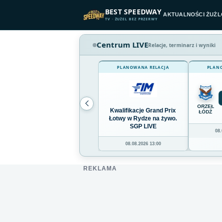
Przejdź do treści
BEST SPEEDWAY
AKTUALNOŚCI ŻUŻ
TV · ŻUŻEL BEZ PRZERWY
Centrum LIVE
Relacje, terminarz i wyniki
PLANOWANA RELACJA
PLAN
ORZEŁ
Kwalifikacje Grand Prix
ŁÓDŹ
Łotwy w Rydze na żywo.
SGP LIVE
08.
08.08.2026 13:00
REKLAMA