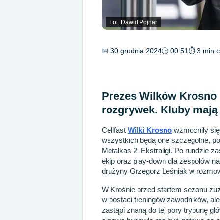
Fot. Dawid Pojnar
📅 30 grudnia 2024
🕒 00:51
⏱ 3 min c
Prezes Wilków Krosno 
rozgrywek. Kluby maj
Cellfast
Wilki Krosno
wzmocniły się
wszystkich będą one szczególne, pon
Metalkas 2. Ekstraligi. Po rundzie z
ekip oraz play-down dla zespołów na
drużyny Grzegorz Leśniak w rozmowie
W Krośnie przed startem sezonu żużl
w postaci treningów zawodników, ale
zastąpi znaną do tej pory trybunę gł