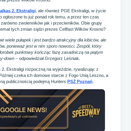
alkas 2. Ekstraligi
, ale również PGE Ekstraligi, w życie
 ogłoszone to już ponad rok temu, a przez ten czas
ał zarówno zwolenników jak i przeciwników. Obie grupy
temat tych zmian sądzi prezes Cellfast Wilków Krosno?
iele pułapek i jest bardzo atrakcyjny dla kibiców, ale
ów, ponieważ jest w nim sporo nowości. Zespół, który
y dorobek punktowy kończąc fazę zasadniczą na piątym
lay-down
– odpowiedział Grzegorz Leśniak.
 2. Ekstraligi rozpoczną na wyjeździe, rywalizując z
Później czeka ich domowe starcie z Fogo Unią Leszno, a
asną publicznością podejmą Hunters
PSŻ Poznań
.