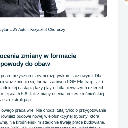
zytania
✍️ Autor:
Krzysztof Choroszy
ocenia zmiany w formacie
ą powody do obaw
 przed przyszłorocznymi rozgrywkami żużlowymi. Dla
ieważ zmienia się format zarówno PGE Ekstraligi jak i
asadniczej nastąpią fazy play-off dla pierwszych czterech
 miejscach 5-8. Tak zmiany ocenia prezes krośnieńskiej
 z ekstraliga.pl.
owego praca wre. Nie chodzi tutaj tylko o przygotowania
 również budowę nowej wielofunkcyjnej trybuny, która
ówną. Na krośnieńskim stadionie trwają prace budowlane,