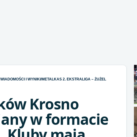
WIADOMOŚCI I WYNIKI
/
METALKAS 2. EKSTRALIGA – ŻUŻEL
lków Krosno
iany w formacie
. Kluby mają