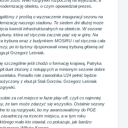
zon 2026. Wilki rozgrywki rozpoczną na wyjeździe, a
 modernizację obiektu, o czym opowiedział prezes.
piliśmy z prośbą o wyznaczenie inauguracji sezonu na
ernizację naszego stadionu. Te siedem dni dłużej może
cia kwestii infrastrukturalnych na obiekcie. W sezonie
ybuny, która od stycznia zacznie piąć się w górę. Na
ara trybuna wraz z budynkiem MOSiRU i od stycznia cała
eszy, po to byśmy dysponowali nową trybuną główną od
iga.pl Grzegorz Leśniak.
 szczególnie jeśli chodzi o formację krajową. Patryka
pił duet złożony z notujących w minionym sezonie dobre
usielaka. Ponadto role zawodnika U24 pełnić będzie
ożyczony z ebut.pl Stali Gorzów. Grzegorz Leśniak
ozgrywki.
ie za cel miejsce w fazie play-off, czyli co najmniej
iemy, że tam może zdarzyć się wszystko. Ostatnie sezony
walne to są rozgrywki, bo my awansowaliśmy do PGE
ę zasadniczą na trzecim miejscu, a w tym roku
 którego mało kto stawiał, co pokazuje, jak bardzo
nał prezes Wilków Krosno.