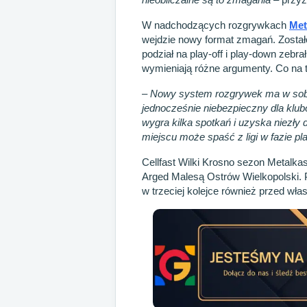
W nadchodzących rozgrywkach
Met
wejdzie nowy format zmagań. Zostało
podział na play-off i play-down zebr
wymieniają różne argumenty. Co na 
–
Nowy system rozgrywek ma w sobie w
jednocześnie niebezpieczny dla klub
wygra kilka spotkań i uzyska niezł
miejscu może spaść z ligi w fazie p
Cellfast Wilki Krosno sezon Metalkas
Arged Malesą Ostrów Wielkopolski. 
w trzeciej kolejce również przed wł