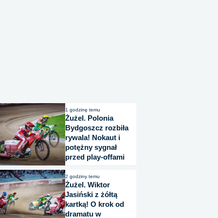
1 godzinę temu
Żużel. Polonia
Bydgoszcz rozbiła
rywala! Nokaut i
potężny sygnał
przed play-offami
2 godziny temu
Żużel. Wiktor
Jasiński z żółtą
kartką! O krok od
dramatu w