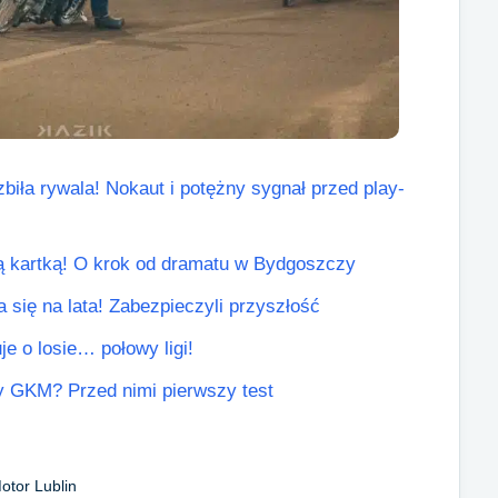
biła rywala! Nokaut i potężny sygnał przed play-
łtą kartką! O krok od dramatu w Bydgoszczy
się na lata! Zabezpieczyli przyszłość
je o losie… połowy ligi!
y GKM? Przed nimi pierwszy test
otor Lublin