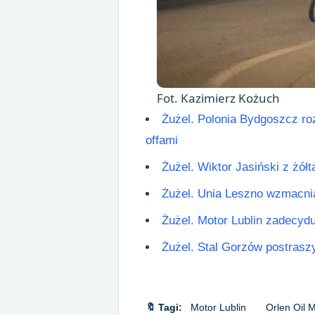
Fot. Kazimierz Kożuch
Żużel. Polonia Bydgoszcz roz
offami
Żużel. Wiktor Jasiński z żó
Żużel. Unia Leszno wzmacnia 
Żużel. Motor Lublin zadecydu
Żużel. Stal Gorzów postrasz
🔖 Tagi:
Motor Lublin
Orlen Oil M