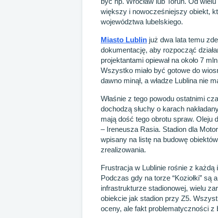
być np. Wrocław lub Toruń. Od wielu
większy i nowocześniejszy obiekt, kt
województwa lubelskiego.
Miasto Lublin
już dwa lata temu zd
dokumentację, aby rozpocząć działa
projektantami opiewał na około 7 ml
Wszystko miało być gotowe do wiosny 
dawno minął, a władze Lublina nie ma
Właśnie z tego powodu ostatnimi cza
dochodzą słuchy o karach nakładan
mają dość tego obrotu spraw. Oleju 
– Ireneusza Rasia. Stadion dla Moto
wpisany na listę na budowę obiektów 
zrealizowania.
Frustracja w Lublinie rośnie z każd
Podczas gdy na torze “Koziołki” są 
infrastrukturze stadionowej, wielu za
obiekcie jak stadion przy Z5. Wszys
oceny, ale fakt problematyczności z