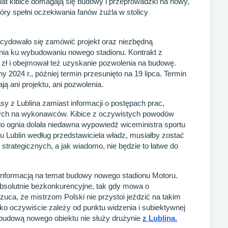
 lat kibice domagają się budowy i przeprowadzki na nowy,
óry spełni oczekiwania fanów żużla w stolicy
ecydowało się zamówić projekt oraz niezbędną
nia ku wybudowaniu nowego stadionu. Kontrakt z
n zł i obejmował też uzyskanie pozwolenia na budowę.
2024 r., później termin przesunięto na 19 lipca. Termin
ją ani projektu, ani pozwolenia.
sy z Lublina zamiast informacji o postępach prac,
ych na wykonawców. Kibice z oczywistych powodów
do ognia dolała niedawna wypowiedź wiceministra sportu
ru Lublin według przedstawiciela władz, musiałby zostać
strategicznych, a jak wiadomo, nie będzie to łatwe do
ą informacją na temat budowy nowego stadionu Motoru.
absolutnie bezkonkurencyjne, tak gdy mowa o
rzuca, że mistrzom Polski nie przystoi jeździć na takim
tko oczywiście zależy od punktu widzenia i subiektywnej
 budową nowego obiektu nie służy drużynie
z Lublina.