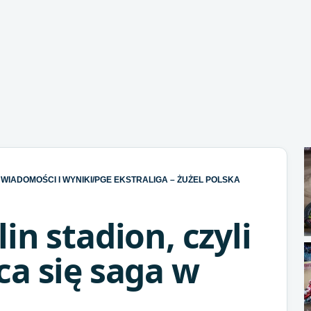
WIADOMOŚCI I WYNIKI
/
PGE EKSTRALIGA – ŻUŻEL POLSKA
in stadion, czyli
a się saga w