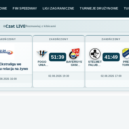
LOWE
FIM SPEEDWAY
LIGI ZAGRANICZNE
TURNIEJE DRUŻYNOWE
TU
Czat LIVE
Rozmawiaj z kibicami
AKOŃCZONY
ZAKOŃCZONY
ZAKOŃCZONY
51
:
39
41
:
49
FOGO
BAYERSYSTEM
STELMET
PR
Ekstraliga we
UNIA
GKM
FALUBAZ
TOR
LESZNO
GRUDZIĄDZ
ZIELONA
u relacja na żywo
GÓRA
02.08.2026 19:30
02.08.2026 17:00
08.2026 16:00