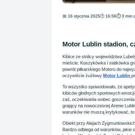
📅 16 stycznia 2025
🕒 16:56
⏱ 3 min c
Motor Lublin stadion, c
Kibice ze stolicy województwa Lubels
mieście. Koszykówka i siatkówka gr
powrót piłkarskiego Motoru do najw
oczywiście żużlowy
Motor Lublin
p
To wszystko spowodowało, że apetyt w
kibiców głodnych sportowych emocji. Z
zaś, oczekiwania wobec goszczenia 
grający na nowoczesnej Arenie Lubli
warunków nie muszą krytykować, to
Obiekt przy Alejach Zygmuntowskich 5
Bardzo odbiega od warunków, jakie 