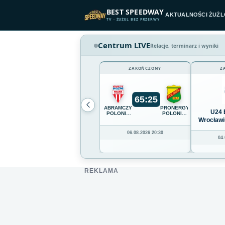
Przejdź do treści
BEST SPEEDWAY
AKTUALNOŚCI ŻUŻ
TV · ŻUŻEL BEZ PRZERWY
Centrum LIVE
Relacje, terminarz i wyniki
ZAKOŃCZONY
Z
65
:
25
ABRAMCZYK
PRONERGY
U24 
POLONIA
POLONIA
BYDGOSZCZ
PIŁA
Wrocławi
06.08.2026 20:30
04.
REKLAMA