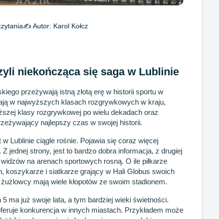
zytania
✍️ Autor:
Karol Kołcz
zyli niekończąca się saga w Lublinie
kiego przeżywają istną złotą erę w historii sportu w
ają w najwyższych klasach rozgrywkowych w kraju,
yższej klasy rozgrywkowej po wielu dekadach oraz
rzeżywający najlepszy czas w swojej historii.
 Lublinie ciągle rośnie. Pojawia się coraz więcej
 jednej strony, jest to bardzo dobra informacja, z drugiej
widzów na arenach sportowych rosną. O ile piłkarze
n, koszykarze i siatkarze grający w Hali Globus swoich
 żużlowcy mają wiele kłopotów ze swoim stadionem.
 ma już swoje lata, a tym bardziej wieki świetności.
oferuje konkurencja w innych miastach. Przykładem może