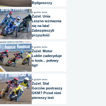
Bydgoszczy
6 godzin temu
Żużel. Unia
Leszno wzmacnia
się na lata!
Zabezpieczyli
przyszłość
8 godzin temu
Żużel. Motor
Lublin zadecyduje
o losie... połowy
ligi!
8 godzin temu
Żużel. Stal
Gorzów postraszy
GKM? Przed nimi
pierwszy test