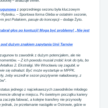
polskiej
– analizuje trener.
zugunowa
z poprzedniego sezonu była kluczowym
w Rybniku.
– Sportowa forma Gleba w ostatnim sezonie,
m jest Polakiem, pasuje do koncepcji
– dodaje Żyto.
abrał głos po kontuzji! Mogą być problemy! „Nie jest
y pod dużym znakiem zapytania Unii Tarnów
ugunow to zawodnik z dużym potencjałem, ale nie
h momentów.
– Z ich powodu musiał zrobić krok do tyłu, bo
etalkas 2. Ekstraligi. We Wrocławiu się zagubił, w
owie się odnalazł. Być może wystartuje w MPPK.
ły, żeby wszedł w sezon pozytywnie naładowany, z
ów”.
iał status jednego z najciekawszych zawodników młodego
encie utknął w miejscu. Po świetnym początku kariery
 zaczęła falować, a kolejne transfery nie przynosiły
 jednak, że przełamanie nastąpiło w Ostrowie, gdzie w