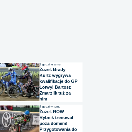
1 godzinę temu
Żużel. Brady
Kurtz wygrywa
kwalifikacje do GP
Łotwy! Bartosz
Zmarzlik tuż za
nim
4 godziny temu
Żużel. ROW
Rybnik trenował
poza domem!
Przygotowania do