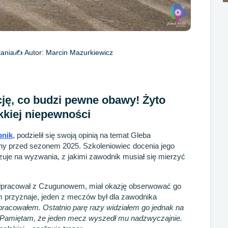
tania
✍️ Autor:
Marcin Mazurkiewicz
cję, co budzi pewne obawy! Żyto
kkiej niepewności
nik
, podzielił się swoją opinią na temat Gleba
ny przed sezonem 2025. Szkoleniowiec docenia jego
zuje na wyzwania, z jakimi zawodnik musiał się mierzyć
półpracował z Czugunowem, miał okazję obserwować go
m przyznaje, jeden z meczów był dla zawodnika
 pracowałem. Ostatnio parę razy widziałem go jednak na
 Pamiętam, że jeden mecz wyszedł mu nadzwyczajnie.