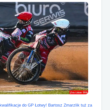
kwalifikacje do GP Łotwy! Bartosz Zmarzlik tuż za