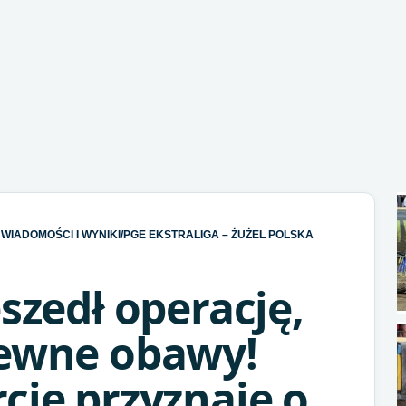
WIADOMOŚCI I WYNIKI
/
PGE EKSTRALIGA – ŻUŻEL POLSKA
eszedł operację,
pewne obawy!
cie przyznaje o