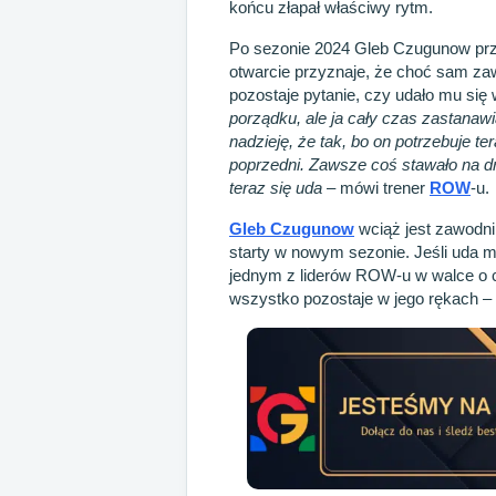
końcu złapał właściwy rytm.
Po sezonie 2024 Gleb Czugunow prze
otwarcie przyznaje, że choć sam za
pozostaje pytanie, czy udało mu się
porządku, ale ja cały czas zastanaw
nadzieję, że tak, bo on potrzebuje ter
poprzedni. Zawsze coś stawało na d
teraz się uda
– mówi trener
ROW
-u.
Gleb Czugunow
wciąż jest zawodni
starty w nowym sezonie. Jeśli uda 
jednym z liderów ROW-u w walce o c
wszystko pozostaje w jego rękach – i