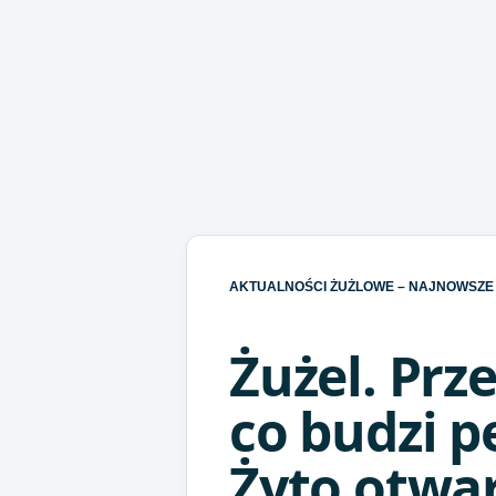
AKTUALNOŚCI ŻUŻLOWE – NAJNOWSZE 
Żużel. Prz
co budzi 
Żyto otwar