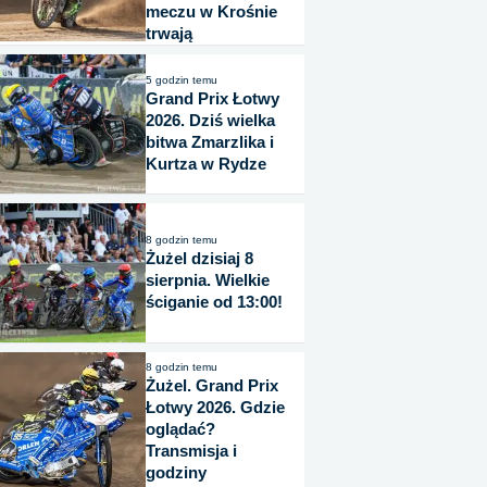
meczu w Krośnie
trwają
5 godzin temu
Grand Prix Łotwy
2026. Dziś wielka
bitwa Zmarzlika i
Kurtza w Rydze
8 godzin temu
Żużel dzisiaj 8
sierpnia. Wielkie
ściganie od 13:00!
8 godzin temu
Żużel. Grand Prix
Łotwy 2026. Gdzie
oglądać?
Transmisja i
godziny