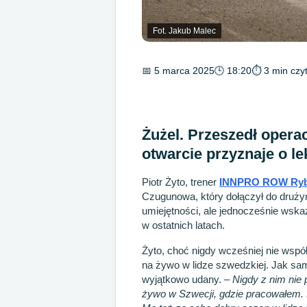
Fot. Jakub Malec
📅 5 marca 2025
🕒 18:20
⏱ 3 min czy
Żużel. Przeszedł opera
otwarcie przyznaje o le
Piotr Żyto, trener
INNPRO ROW Ryb
Czugunowa, który dołączył do druży
umiejętności, ale jednocześnie wska
w ostatnich latach.
Żyto, choć nigdy wcześniej nie ws
na żywo w lidze szwedzkiej. Jak sa
wyjątkowo udany.
– Nigdy z nim nie
żywo w Szwecji, gdzie pracowałem.