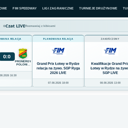
LOWE
FIM SPEEDWAY
LIGI ZAGRANICZNE
TURNIEJE DRUŻYNOWE
TU
Czat LIVE
Rozmawiaj z kibicami
OWANA RELACJA
PLANOWANA RELACJA
ZAKOŃCZONY
0
:
0
PRONERGY
Grand Prix Łotwy w Rydze
Kwalifikacje Grand Pri
ENT
POLONIA
PIŁA
relacja na żywo. SGP Ryga
Łotwy w Rydze na żywo
2026 LIVE
SGP LIVE
08.2026 16:30
07.08.2026 18:00
08.08.2026 13:00