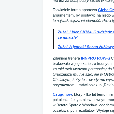
Ma też za sobą dobry sezon w lidze 
To właśnie forma sportowa
Gleba C
argumentem, by postawić na niego 
to najważniejsza wiadomość. Poza ty
Żużel. Lider GKM-u Grudziądz z
ze mną źle”
Żużel. A jednak! Sezon żużlow
Zdaniem trenera
INNPRO ROW-u
Cz
brakowało w jego karierze trudnyc
za taki ruch uważam przenosiny do M
Grudziądzu mu nie szło, ale w Ostr
Chciałbym, żeby te zawody mu wysz
optymizmem
– mówi opiekun „Rekin
Czugunow
, który kilka lat temu m
pokolenia, faktycznie w pewnym mom
w Betard Sparcie Wrocław, jego forma
oczekiwanych rezultatów. Wydaje się