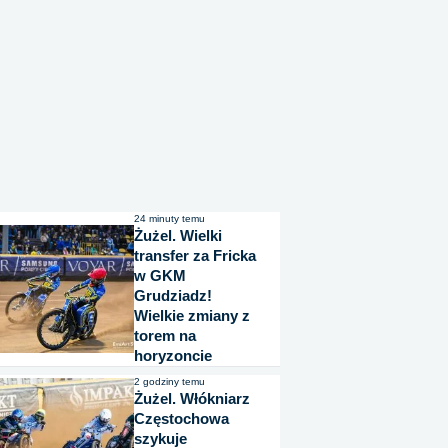
24 minuty temu
Żużel. Wielki
transfer za Fricka
w GKM
Grudziadz!
Wielkie zmiany z
torem na
horyzoncie
2 godziny temu
Żużel. Włókniarz
Częstochowa
szykuje