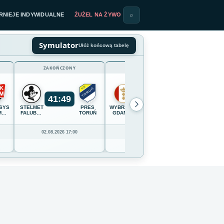
RNIEJE INDYWIDUALNE
ŻUŻEL NA ŻYWO
⌕
Symulator
Ułóż końcową tabelę
ZAKOŃCZONY
ZAKOŃCZONY
41
:
49
54
:
36
SYSTEM
STELMET
PRES
WYBRZEŻE
OPTIBET
CELLFAS
M
FALUBAZ
TORUŃ
GDAŃSK
LOKOMOTIV
WILKI
IĄDZ
ZIELONA
DAUGAVPILS
KROSN
GÓRA
02.08.2026 17:00
02.08.2026 16:00