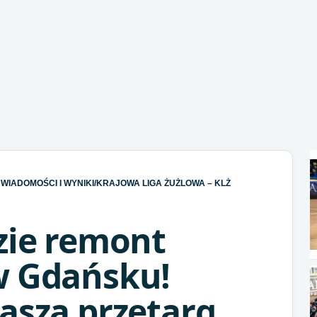
WIADOMOŚCI I WYNIKI
/
KRAJOWA LIGA ŻUŻLOWA – KLŻ
zie remont
w Gdańsku!
asza przetarg