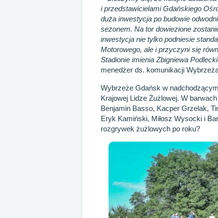
i przedstawicielami Gdańskiego Ośr
duża inwestycja po budowie odwodni
sezonem. Na tor dowiezione zostanie
inwestycja nie tylko podniesie stan
Motorowego, ale i przyczyni się rów
Stadionie imienia Zbigniewa Podleck
menedżer ds. komunikacji Wybrzeż
Wybrzeże Gdańsk w nadchodzącym s
Krajowej Lidze Żużlowej. W barwach 
Benjamin Basso, Kacper Grzelak, T
Eryk Kamiński, Miłosz Wysocki i Bar
rozgrywek żużlowych po roku?