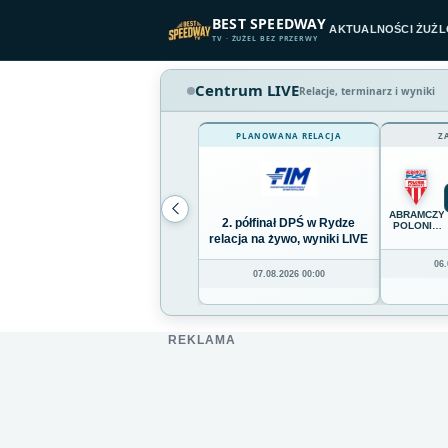
Przejdź do treści
BEST SPEEDWAY
AKTUALNOŚCI ŻUŻ
TV · ŻUŻEL BEZ PRZERWY
Centrum LIVE
Relacje, terminarz i wyniki
PLANOWANA RELACJA
Z
ABRAMCZY
2. półfinał DPŚ w Rydze
POLONIA
BYDGOSZC
relacja na żywo, wyniki LIVE
06.
07.08.2026 00:00
REKLAMA