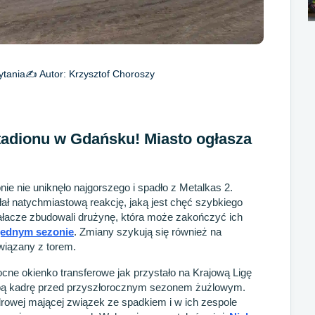
ytania
✍️ Autor:
Krzysztof Choroszy
tadionu w Gdańsku! Miasto ogłasza
 nie uniknęło najgorszego i spadło z Metalkas 2.
ał natychmiastową reakcję, jaką jest chęć szybkiego
ziałacze zbudowali drużynę, która może zakończyć ich
jednym sezonie
. Zmiany szykują się również na
związany z torem.
e okienko transferowe jak przystało na Krajową Ligę
abą kadrę przed przyszłorocznym sezonem żużlowym.
rowej mającej związek ze spadkiem i w ich zespole