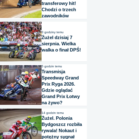
transferowy hit!
Chodzi o trzech
zawodników
3 godziny temu
Żużel dzisiaj 7
sierpnia. Wielka
walka o finał DPŚ!
5 godzin temu
Transmisja
Speedway Grand
Prix Ryga 2026.
Gdzie oglądać
Grand Prix Łotwy
na żywo?
14 godzin temu
Żużel. Polonia
Bydgoszcz rozbiła
rywala! Nokaut i
potężny sygnał