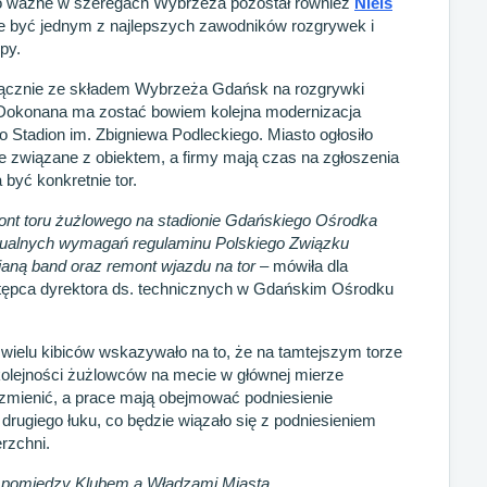
Co ważne w szeregach Wybrzeża pozostał również
Niels
że być jednym z najlepszych zawodników rozgrywek i
py.
yłącznie ze składem Wybrzeża Gdańsk na rozgrywki
. Dokonana ma zostać bowiem kolejna modernizacja
e o Stadion im. Zbigniewa Podleckiego. Miasto ogłosiło
 związane z obiektem, a firmy mają czas na zgłoszenia
być konkretnie tor.
nt toru żużlowego na stadionie Gdańskiego Ośrodka
ktualnych wymagań regulaminu Polskiego Związku
ną band oraz remont wjazdu na tor
– mówiła dla
stępca dyrektora ds. technicznych w Gdańskim Ośrodku
wielu kibiców wskazywało na to, że na tamtejszym torze
o kolejności żużlowców na mecie w głównej mierze
o zmienić, a prace mają obejmować podniesienie
drugiego łuku, co będzie wiązało się z podniesieniem
rzchni.
ia pomiędzy Klubem a Władzami Miasta