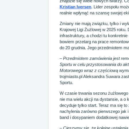
znajdzie się wiele nowych twarzy. 
Kristian Iversen
. Lider zespołu mo
realnie wpłynąć na szansę swojej eki
Zmiany nie mają związku, tylko i w
Krajowej Ligi Żużlowej w 2025 roku
infrastruktury, a chodzi tu konkretni
bowiem przetarg na prace remontowe
do 20 grudnia. Jego przedmiotem ma 
– Przedmiotem zamówienia jest remo
Sportu w celu przystosowania do a
Motorowego wraz z częściową wymia
trojmiasto.pl Aleksandra Suwara za
Sportu.
W czasie trwania sezonu żużlowego 
nie ma wielu akcji na dystansie, a 
decyduje tylko start. Teraz ma się t
nachylenia zarówno pierwszego jak i 
band i dosypaniem dodatkowej nawie
– Cieszymy się, że kolejne ustalen