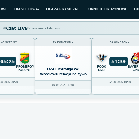
LOWE
FIM SPEEDWAY
LIGI ZAGRANICZNE
TURNIEJE DRUŻYNOWE
TU
Czat LIVE
Rozmawiaj z kibicami
AKOŃCZONY
ZAKOŃCZONY
ZAKOŃCZONY
65
:
25
51
:
39
K
PRONERGY
FOGO
BAYER
U24 Ekstraliga we
POLONIA
UNIA
GK
Z
PIŁA
LESZNO
GRUDZ
Wrocławiu relacja na żywo
08.2026 20:30
02.08.2026 19:30
04.08.2026 16:00