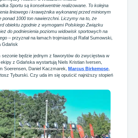
odka Sportu są konsekwentnie realizowane. To kolejna
enia liniowego i krawężnika wykonanej przed minionym
 ponad 1000 ton nawierzchni. Liczymy na to, że
dard obiektu zgodnie z wymogami Polskiego Związku
nież do podniesienia poziomu widowisk sportowych na
iego
– przyznał na łamach trojmiasto.pl Rafał Sumowski,
a Gdańsk
ezonie będzie jednym z faworytów do zwycięstwa w
ekipy z Gdańska wystartują Niels Kristian Iversen,
im Soerensen, Daniel Kaczmarek,
Marcus Birkemose
,
tosz Tyburski. Czy uda im się opuścić najniższy stopień