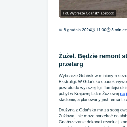
Fot. Wybrzeże Gdańsk/Facebook
📅 8 grudnia 2024
🕒 11:00
⏱ 3 min cz
Żużel. Będzie remont s
przetarg
Wybrzeże Gdańsk w minionym sezonie
Ekstraligi. W Gdańsku spadek wywoł
powrotu do wyższej ligi. Tamtejsi d
pobyt w Krajowej Lidze Żużlowej
na 
stadionie, a planowany jest remont 
Drużyna z Gdańska ma za sobą owocn
Żużlową i nie może narzekać na sł
Gdańszczanie dokonali rewolucji kad