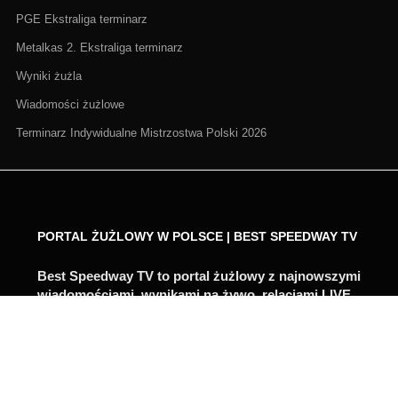
PGE Ekstraliga terminarz
Metalkas 2. Ekstraliga terminarz
Wyniki żużla
Wiadomości żużlowe
Terminarz Indywidualne Mistrzostwa Polski 2026
PORTAL ŻUŻLOWY W POLSCE | BEST SPEEDWAY TV
Best Speedway TV to portal żużlowy z najnowszymi
wiadomościami, wynikami na żywo, relacjami LIVE,
zapowiedziami i analizami. Śledzimy PGE
Ekstraligę, Metalkas 2. Ekstraligę, Grand Prix,
turnieje indywidualne i najważniejsze transfery
żużlowe.