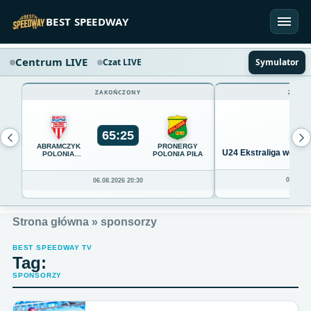
Przejdź do treści
BEST SPEEDWAY
Centrum LIVE
Czat LIVE
Symulator
ZAKOŃCZONY
ZAKOŃ
65
:
25
ABRAMCZYK
PRONERGY
U24 Ekstraliga we Wro
POLONIA
POLONIA PIŁA
BYDGOSZCZ
04.08.20
06.08.2026 20:30
Strona główna
»
sponsorzy
BEST SPEEDWAY TV
Tag:
SPONSORZY