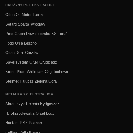
DRUŻYNY PGE EKSTRALIGI
Orlen Oil Motor Lublin
Betard Sparta Wrocław
Pres Grupa Deweloperska KS Toruń
Fogo Unia Leszno
Gezet Stal Gorzów
Bayersystem GKM Grudziądz
Krono-Plast Włókniarz Częstochowa
Stelmet Falubaz Zielona Góra
METALKAS 2. EKSTRALIGA
Abramczyk Polonia Bydgoszcz
H. Skrzydlewska Orzeł Łódź
Hunters PSŻ Poznań
Cellfast Wilki Krosno