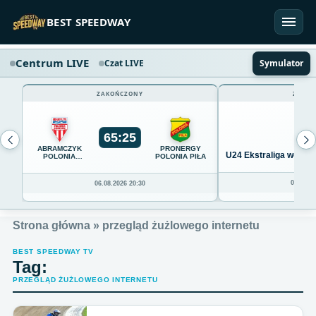
Przejdź do treści
BEST SPEEDWAY
Centrum LIVE
Czat LIVE
Symulator
ZAKOŃCZONY
ZAKOŃ
65
:
25
ABRAMCZYK
PRONERGY
U24 Ekstraliga we Wro
POLONIA
POLONIA PIŁA
BYDGOSZCZ
04.08.20
06.08.2026 20:30
Strona główna
»
przegląd żużlowego internetu
BEST SPEEDWAY TV
Tag:
PRZEGLĄD ŻUŻLOWEGO INTERNETU