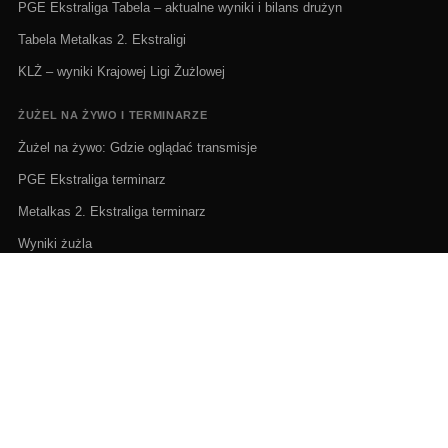
PGE Ekstraliga Tabela – aktualne wyniki i bilans drużyn
Tabela Metalkas 2. Ekstraligi
KLŻ – wyniki Krajowej Ligi Żużlowej
ŻUŻEL NA ŻYWO I TERMINARZE
Żużel na żywo: Gdzie oglądać transmisje
PGE Ekstraliga terminarz
Metalkas 2. Ekstraliga terminarz
Wyniki żużla
Wiadomości żużlowe
Terminarz Indywidualne Mistrzostwa Polski 2026
PORTAL ŻUŻLOWY W POLSCE | BEST SPEEDWAY TV