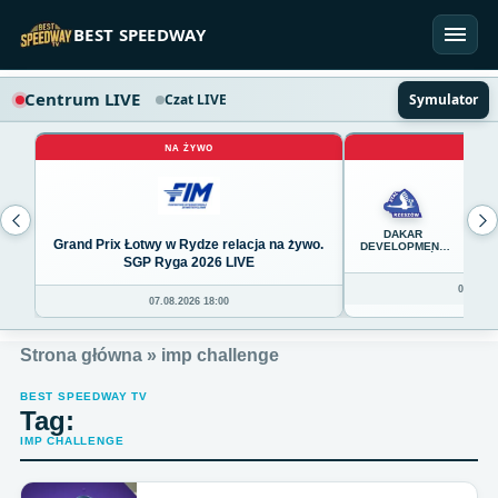
Przejdź do treści
BEST SPEEDWAY
Centrum LIVE
Czat LIVE
Symulator
NA ŻYWO
NA 
38
DAKAR
Grand Prix Łotwy w Rydze relacja na żywo.
DEVELOPMENT
STAL RZESZÓW
SGP Ryga 2026 LIVE
08.08.20
07.08.2026 18:00
Strona główna
»
imp challenge
BEST SPEEDWAY TV
Tag:
IMP CHALLENGE