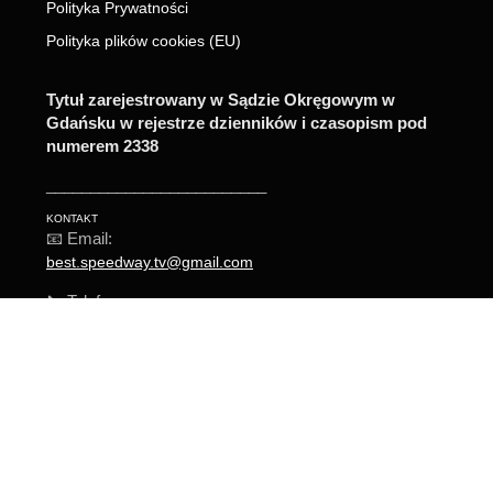
Polityka Prywatności
Polityka plików cookies (EU)
Tytuł zarejestrowany w Sądzie Okręgowym w
Gdańsku w rejestrze dzienników i czasopism pod
numerem 2338
_________________________
KONTAKT
📧 Email:
best.speedway.tv@gmail.com
📞 Telefon:
+48 571 242 003
© 2026 Best Speedway TV. Wszelkie prawa zastrzeżone.