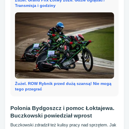
Żużel. Grand Prix Łotwy 2026. Gdzie oglądać?
Transmisja i godziny
Żużel. ROW Rybnik przed dużą szansą! Nie mogą
tego przegrać
Polonia Bydgoszcz i pomoc Łoktajewa.
Buczkowski powiedział wprost
Buczkowski zdradził też kulisy pracy nad sprzętem. Jak