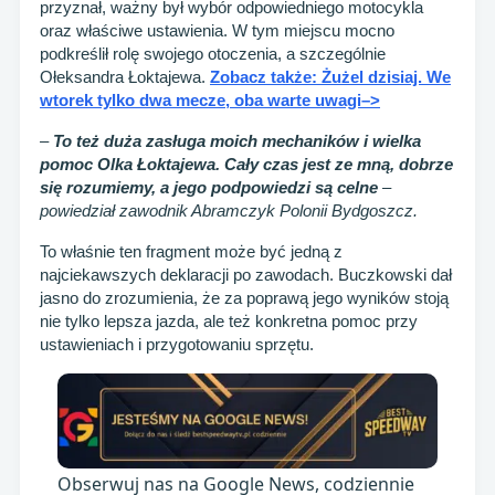
przyznał, ważny był wybór odpowiedniego motocykla
oraz właściwe ustawienia. W tym miejscu mocno
podkreślił rolę swojego otoczenia, a szczególnie
Ołeksandra Łoktajewa.
Zobacz także: Żużel dzisiaj. We
wtorek tylko dwa mecze, oba warte uwagi–>
–
To też duża zasługa moich mechaników i wielka
pomoc Olka Łoktajewa. Cały czas jest ze mną, dobrze
się rozumiemy, a jego podpowiedzi są celne
–
powiedział zawodnik Abramczyk Polonii Bydgoszcz.
To właśnie ten fragment może być jedną z
najciekawszych deklaracji po zawodach. Buczkowski dał
jasno do zrozumienia, że za poprawą jego wyników stoją
nie tylko lepsza jazda, ale też konkretna pomoc przy
ustawieniach i przygotowaniu sprzętu.
Obserwuj nas na Google News, codziennie