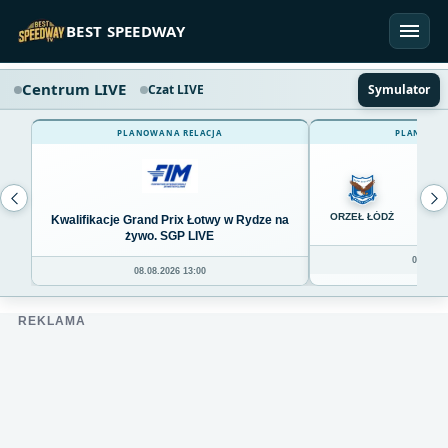
Przejdź do treści
BEST SPEEDWAY
Centrum LIVE
Czat LIVE
Symulator
PLANOWANA RELACJA
PLANOWAN
0
ORZEŁ ŁÓDŹ
Kwalifikacje Grand Prix Łotwy w Rydze na
żywo. SGP LIVE
08.08.20
08.08.2026 13:00
REKLAMA