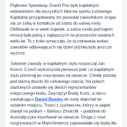
Piątkowe Speedway Grand Prix było kapitalnym
widowiskiem dla wszystkich kibiców sportu żużlowego.
Kapitalnie przygotowany tor pozwalał zawodnikom ścigać
się ze sobą w kontakcie od startu do samej mety.
Obfitowało to w wiele mijanek, a sama runda pod kątem
emocji była jedną z najlepszych na przestrzeni ostatnich
wielu lat. To z kolei oznaczało, że oczekiwania wobec
zawodów odbywających się dzień później były jeszcze
wyższe.
Sobotnie zawody w kapitalnym stylu rozpoczął Jan
Kvech. Czech wykorzystał pierwsze pole i w kapitalnym
stylu pomknął po zwycięstwo na otwarcie. Chwilę później
pod taśmą doszło do ciekawego starcia. Na polach
startowych ustawiło się dwóch reprezentantów
miejscowego klubu. Zwyciężył Brady Kurtz, a nieco
zaskakująco
Daniel Bewley
do mety dojechał na
ostatnim miejscu. Trzeci z żużlowców, którzy w piątek
stanęli na podium – Bartosz Zmarzlik – podobnie do
Australijczyka triumfował na otwarcie. Druga z rund
rozgrywanych w Manchesterze zapowiadała się lepiej dla