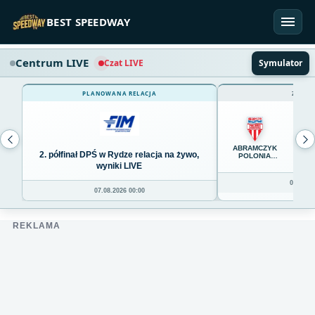
Przejdź do treści
BEST SPEEDWAY
Centrum LIVE
Czat LIVE
Symulator
PLANOWANA RELACJA
ZAKOŃ
65
ABRAMCZYK
2. półfinał DPŚ w Rydze relacja na żywo,
POLONIA
BYDGOSZCZ
wyniki LIVE
06.08.20
07.08.2026 00:00
REKLAMA