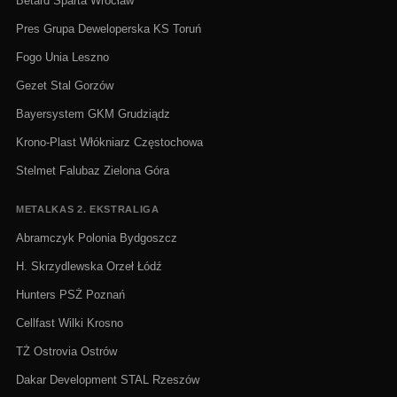
Betard Sparta Wrocław
Pres Grupa Deweloperska KS Toruń
Fogo Unia Leszno
Gezet Stal Gorzów
Bayersystem GKM Grudziądz
Krono-Plast Włókniarz Częstochowa
Stelmet Falubaz Zielona Góra
METALKAS 2. EKSTRALIGA
Abramczyk Polonia Bydgoszcz
H. Skrzydlewska Orzeł Łódź
Hunters PSŻ Poznań
Cellfast Wilki Krosno
TŻ Ostrovia Ostrów
Dakar Development STAL Rzeszów