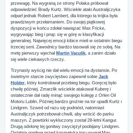
przewagę. Na wygraną ze strony Polaka próbował
odpowiedzieć Brady Kurtz. Wściekłe ataki Australijczyka
odparł jednak Robert Lambert, dla którego ta trójka była
prawdziwym przełamaniem. Do swojej piątkowej
dyspozycji w końcu zdołał nawiązać Max Fricke,
wygrywając bieg i pnąc się w górę w klasyfikacji
generalnej. Najwięcej emocji kibice mieli w ostatnim biegu
trzeciej serii. Zawodnicy bardzo tasowali się ze sobą. Na
metę pierwszy wjechał
Martin Vaculik
, a zanim działo
się wiele ciekawych rzeczy.
Trzynasty wyścig nie dał wielu emocji na dystansie. Po
świetnym starcie zwycięstwo zapewnił sobie
Jack
Holder
, który kontrolował przebieg biegu. Goręcej było
chwilę później. Zmarzlik wściekle atakował Kuberę i
ostatecznie dał radę minąć swojego kolegę z Orlen Oil
Motoru Lublin. Później bardzo groźnie na tor upadli Kurtz i
Lindgren. Szwed od razu się podniósł, natomiast
Australijczyk potrzebował chwili, aby wrócić do parku
maszyn. Z powtórki wykluczony został 28-letni Kangur.
Drugą odsłonę tej gonitwy zwyciężył poobijany Lindgren.
Ostatnią gonitwę przed kosmetyką toru wygrał Max