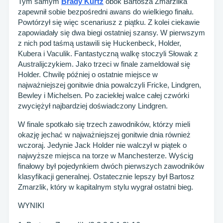
Tym samym
Brady Kurtz
obok Bartosza Zmarzlika
zapewnił sobie bezpośredni awans do wielkiego finału.
Powtórzył się więc scenariusz z piątku. Z kolei ciekawie
zapowiadały się dwa biegi ostatniej szansy. W pierwszym
z nich pod taśmą ustawili się Huckenbeck, Holder,
Kubera i Vaculik. Fantastyczną walkę stoczyli Słowak z
Australijczykiem. Jako trzeci w finale zameldował się
Holder. Chwilę później o ostatnie miejsce w
najważniejszej gonitwie dnia powalczyli Fricke, Lindgren,
Bewley i Michelsen. Po zaciekłej walce całej czwórki
zwyciężył najbardziej doświadczony Lindgren.
W finale spotkało się trzech zawodników, którzy mieli
okazję jechać w najważniejszej gonitwie dnia również
wczoraj. Jedynie Jack Holder nie walczył w piątek o
najwyższe miejsca na torze w Manchesterze. Wyścig
finałowy był pojedynkiem dwóch pierwszych zawodników
klasyfikacji generalnej. Ostatecznie lepszy był Bartosz
Zmarzlik, który w kapitalnym stylu wygrał ostatni bieg.
WYNIKI