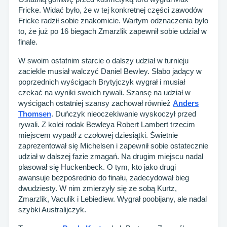
Fricke. Widać było, że w tej konkretnej części zawodów
Fricke radził sobie znakomicie. Wartym odznaczenia było
to, że już po 16 biegach Zmarzlik zapewnił sobie udział w
finale.
W swoim ostatnim starcie o dalszy udział w turnieju
zaciekle musiał walczyć Daniel Bewley. Słabo jadący w
poprzednich wyścigach Brytyjczyk wygrał i musiał
czekać na wyniki swoich rywali. Szansę na udział w
wyścigach ostatniej szansy zachował również
Anders
Thomsen
. Duńczyk nieoczekiwanie wyskoczył przed
rywali. Z kolei rodak Bewleya Robert Lambert trzecim
miejscem wypadł z czołowej dziesiątki. Świetnie
zaprezentował się Michelsen i zapewnił sobie ostatecznie
udział w dalszej fazie zmagań. Na drugim miejscu nadal
plasował się Huckenbeck. O tym, kto jako drugi
awansuje bezpośrednio do finału, zadecydował bieg
dwudziesty. W nim zmierzyły się ze sobą Kurtz,
Zmarzlik, Vaculik i Lebiediew. Wygrał poobijany, ale nadal
szybki Australijczyk.