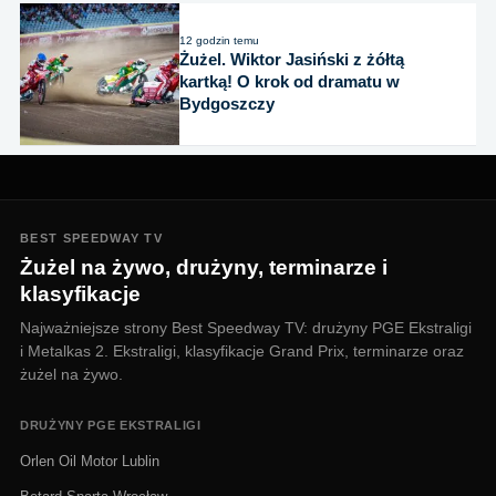
12 godzin temu
Żużel. Wiktor Jasiński z żółtą
kartką! O krok od dramatu w
Bydgoszczy
BEST SPEEDWAY TV
Żużel na żywo, drużyny, terminarze i
klasyfikacje
Najważniejsze strony Best Speedway TV: drużyny PGE Ekstraligi
i Metalkas 2. Ekstraligi, klasyfikacje Grand Prix, terminarze oraz
żużel na żywo.
DRUŻYNY PGE EKSTRALIGI
Orlen Oil Motor Lublin