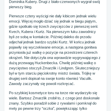
Dominika Kubery. Drugi z biało-czerwonych wygrał swój
pierwszy bieg.
Pierwsze cztery wyścigi nie dały kibicom jednak wielu
emocji. Więcej mogło dziać się jednak w biegu piątym,
gdzie spotkało się trzech zwycięzców z pierwszej serii:
Kvech, Kubera i Kurtz. Na pierwszym łuku zawodnicy
byli ze sobą w kontakcie. Później daleko do przodu
odjechał jednak bardzo szybki Kurtz. W końcu jednak
pojawiły się wyczekiwane emocje, a następna gonitwa
przyniosła już walkę o pozycje na przestrzeni czterech
okrążeń. Nie dotyczyła ona wprawdzie wygrywającego z
dużą przewagą Huckenbecka. Chwilę później walkę o
zwycięstwo stoczyli Zmarzlik i Lindgren. Skuteczniejszy
był w tym starciu pięciokrotny mistrz świata. Trójkę w
drugiej serii dopisał na swoje konto również Vaculik.
Zawody zaczynały się powoli rozkręcać.
Po szybkiej kosmetyce toru na torze nie wydarzyło się
wiele. Bartosz Zmarzlik zrobił to, z czego jest doskonale
znany. Szybko poradził sobie z rywalami i pomknął do
mety po pewne trzy “oczka”, powiększając tylko