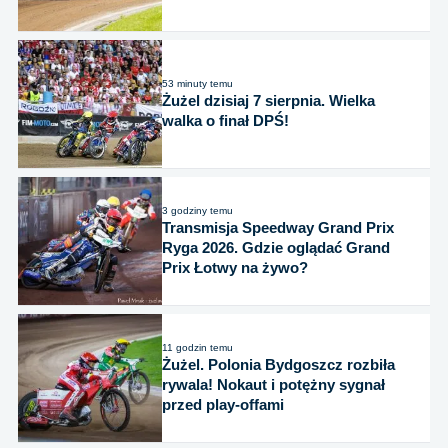
53 minuty temu
Żużel dzisiaj 7 sierpnia. Wielka
walka o finał DPŚ!
3 godziny temu
Transmisja Speedway Grand Prix
Ryga 2026. Gdzie oglądać Grand
Prix Łotwy na żywo?
11 godzin temu
Żużel. Polonia Bydgoszcz rozbiła
rywala! Nokaut i potężny sygnał
przed play-offami