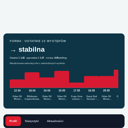
FORMA · OSTATNIE 10 WYSTĘPÓW
→ stabilna
Ostatnie 3:
1,42
· poprzednie 3:
1,47
· zmiana
-0,05
pkt/bieg
Aktualizowane automatycznie z zatwierdzonych wyników.
12.04
18.04
24.04
10.05
17.05
24.05
29.05
12.06
Orlen Oil
Włókniarz
Orlen Oil
Orlen Oil
Fogo Unia
Gezet Stal
Orlen Oil
Orlen Oil
Motor
Częstochowa…
Motor
Motor
Leszno –
Gorzów –
Motor
Motor
Lublin…
Lublin…
Lublin…
Orl…
Or…
Lublin…
Lublin…
Profil
Statystyki
Aktualności