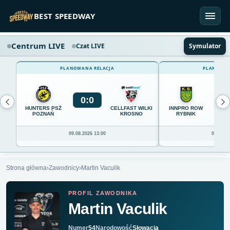
Przejdź do treści
BEST SPEEDWAY
Centrum LIVE
Czat LIVE
Symulator
PLANOWANA RELACJA
PLANOWAN
0
:
0
0
HUNTERS PSŻ
CELLFAST WILKI
INNPRO ROW
POZNAŃ
KROSNO
RYBNIK
09.08.2026 13:00
09.08.20
Strona główna
›
Zawodnicy
›
Martin Vaculik
PROFIL ZAWODNIKA
Martin Vaculik
Numer
54
Narodowość
Słowacja