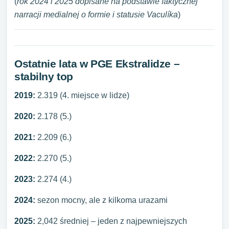
(
rok 2024 i 2025 dopisane na podstawie faktycznej
narracji medialnej o formie i statusie Vaculíka
)
Ostatnie lata w PGE Ekstralidze –
stabilny top
2019:
2.319 (4. miejsce w lidze)
2020:
2.178 (5.)
2021:
2.209 (6.)
2022:
2.270 (5.)
2023:
2.274 (4.)
2024:
sezon mocny, ale z kilkoma urazami
2025:
2,042 średniej – jeden z najpewniejszych