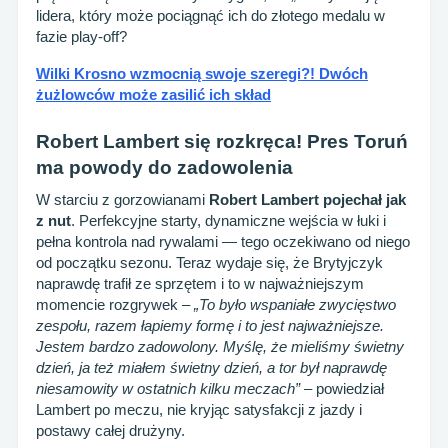
lidera, który może pociągnąć ich do złotego medalu w
fazie play-off?
Wilki Krosno wzmocnią swoje szeregi?! Dwóch
żużlowców może zasilić ich skład
Robert Lambert się rozkręca! Pres Toruń
ma powody do zadowolenia
W starciu z gorzowianami
Robert Lambert pojechał jak
z nut
. Perfekcyjne starty, dynamiczne wejścia w łuki i
pełna kontrola nad rywalami — tego oczekiwano od niego
od początku sezonu. Teraz wydaje się, że Brytyjczyk
naprawdę trafił ze sprzętem i to w najważniejszym
momencie rozgrywek –
„To było wspaniałe zwycięstwo
zespołu, razem łapiemy formę i to jest najważniejsze.
Jestem bardzo zadowolony. Myślę, że mieliśmy świetny
dzień, ja też miałem świetny dzień, a tor był naprawdę
niesamowity w ostatnich kilku meczach”
– powiedział
Lambert po meczu, nie kryjąc satysfakcji z jazdy i
postawy całej drużyny.