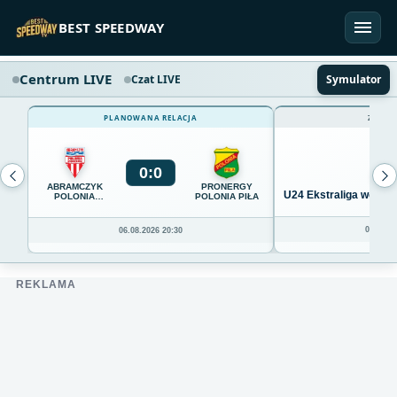
Przejdź do treści
BEST SPEEDWAY
Centrum LIVE
Czat LIVE
Symulator
PLANOWANA RELACJA
ZAKOŃ
0
:
0
ABRAMCZYK
PRONERGY
U24 Ekstraliga we Wro
POLONIA
POLONIA PIŁA
BYDGOSZCZ
04.08.20
06.08.2026 20:30
REKLAMA