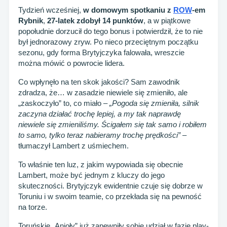
Tydzień wcześniej,
w domowym spotkaniu z
ROW
-em
Rybnik
,
27-latek zdobył 14 punktów
, a w piątkowe
popołudnie dorzucił do tego bonus i potwierdził, że to nie
był jednorazowy zryw. Po nieco przeciętnym początku
sezonu, gdy forma Brytyjczyka falowała, wreszcie
można mówić o powrocie lidera.
Co wpłynęło na ten skok jakości? Sam zawodnik
zdradza, że… w zasadzie niewiele się zmieniło, ale
„zaskoczyło” to, co miało –
„Pogoda się zmieniła, silnik
zaczyna działać trochę lepiej, a my tak naprawdę
niewiele się zmieniliśmy. Ścigałem się tak samo i robiłem
to samo, tylko teraz nabieramy trochę prędkości”
–
tłumaczył Lambert z uśmiechem.
To właśnie ten luz, z jakim wypowiada się obecnie
Lambert, może być jednym z kluczy do jego
skuteczności. Brytyjczyk ewidentnie czuje się dobrze w
Toruniu i w swoim teamie, co przekłada się na pewność
na torze.
Toruńskie „Anioły” już zapewniły sobie udział w fazie play-