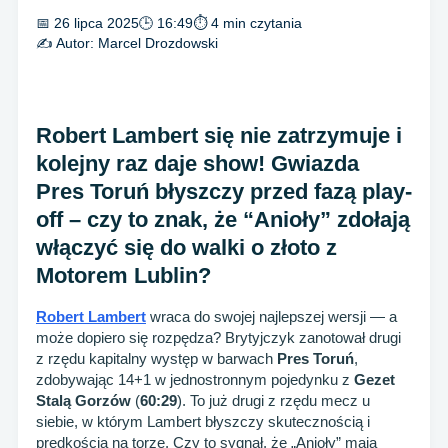
📅 26 lipca 2025
🕒 16:49
⏱ 4 min czytania
✍️ Autor:
Marcel Drozdowski
Robert Lambert się nie zatrzymuje i
kolejny raz daje show! Gwiazda
Pres Toruń błyszczy przed fazą play-
off – czy to znak, że “Anioły” zdołają
włączyć się do walki o złoto z
Motorem Lublin?
Robert Lambert
wraca do swojej najlepszej wersji — a
może dopiero się rozpędza? Brytyjczyk zanotował drugi
z rzędu kapitalny występ w barwach
Pres Toruń
,
zdobywając 14+1 w jednostronnym pojedynku z
Gezet
Stalą Gorzów
(
60:29
). To już drugi z rzędu mecz u
siebie, w którym Lambert błyszczy skutecznością i
prędkością na torze. Czy to sygnał, że „Anioły” mają