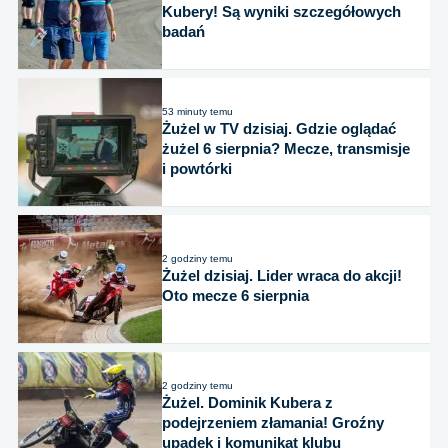
Kubery! Są wyniki szczegółowych
badań
53 minuty temu
Żużel w TV dzisiaj. Gdzie oglądać
żużel 6 sierpnia? Mecze, transmisje
i powtórki
2 godziny temu
Żużel dzisiaj. Lider wraca do akcji!
Oto mecze 6 sierpnia
2 godziny temu
Żużel. Dominik Kubera z
podejrzeniem złamania! Groźny
upadek i komunikat klubu