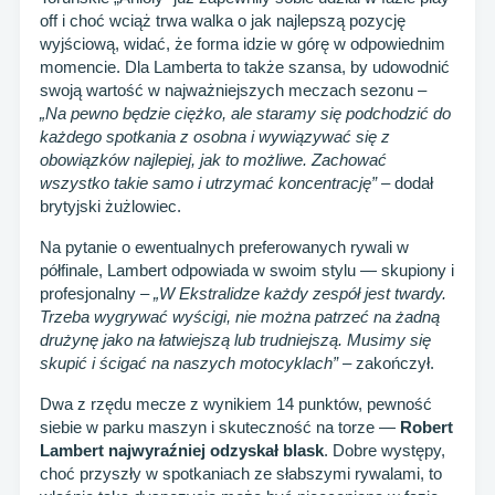
off i choć wciąż trwa walka o jak najlepszą pozycję
wyjściową, widać, że forma idzie w górę w odpowiednim
momencie. Dla Lamberta to także szansa, by udowodnić
swoją wartość w najważniejszych meczach sezonu –
„Na pewno będzie ciężko, ale staramy się podchodzić do
każdego spotkania z osobna i wywiązywać się z
obowiązków najlepiej, jak to możliwe. Zachować
wszystko takie samo i utrzymać koncentrację”
– dodał
brytyjski żużlowiec.
Na pytanie o ewentualnych preferowanych rywali w
półfinale, Lambert odpowiada w swoim stylu — skupiony i
profesjonalny –
„W Ekstralidze każdy zespół jest twardy.
Trzeba wygrywać wyścigi, nie można patrzeć na żadną
drużynę jako na łatwiejszą lub trudniejszą. Musimy się
skupić i ścigać na naszych motocyklach”
– zakończył.
Dwa z rzędu mecze z wynikiem 14 punktów, pewność
siebie w parku maszyn i skuteczność na torze —
Robert
Lambert najwyraźniej odzyskał blask
. Dobre występy,
choć przyszły w spotkaniach ze słabszymi rywalami, to