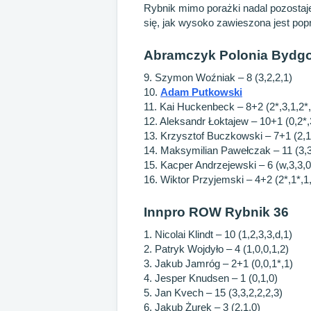
Rybnik mimo porażki nadal pozostaj
się, jak wysoko zawieszona jest pop
Abramczyk Polonia Bydgo
9. Szymon Woźniak – 8 (3,2,2,1)
10.
Adam Putkowski
11. Kai Huckenbeck – 8+2 (2*,3,1,2*,
12. Aleksandr Łoktajew – 10+1 (0,2*,
13. Krzysztof Buczkowski – 7+1 (2,1,
14. Maksymilian Pawełczak – 11 (3,3
15. Kacper Andrzejewski – 6 (w,3,3,0
16. Wiktor Przyjemski – 4+2 (2*,1*,1
Innpro ROW Rybnik 36
1. Nicolai Klindt – 10 (1,2,3,3,d,1)
2. Patryk Wojdyło – 4 (1,0,0,1,2)
3. Jakub Jamróg – 2+1 (0,0,1*,1)
4. Jesper Knudsen – 1 (0,1,0)
5. Jan Kvech – 15 (3,3,2,2,2,3)
6. Jakub Żurek – 3 (2,1,0)