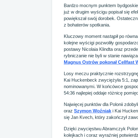
Bardzo mocnym punktem bydgoskieg
już w drugim wyścigu popisał się efe
powiększał swój dorobek. Ostateczn
z bohaterów spotkania.
Kluczowy moment nastąpił po równaniu
kolejne wyścigi pozwoliły gospoda
postawy Nicolaia Klindta oraz przed
rybniczanie nie byli w stanie nawiąz
Magnus Ostrów pokonał Cellfast Wi
Losy meczu praktycznie rozstrzygn
Kai Huckenbeck zwyciężyła 5:1, zap
nominowanymi. W końcówce gospodar
54:36 najlepiej oddaje różnicę pomi
Najwięcej punktów dla Polonii zdoby
oraz
Szymon Woźniak
i Kai Hucken
się Jan Kvech, który zakończył zaw
Dzięki zwycięstwu Abramczyk Polon
kolejkach i coraz wyraźniej potwie