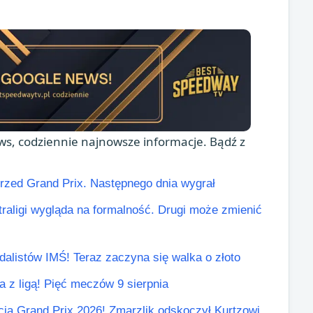
s, codziennie najnowsze informacje. Bądź z
przed Grand Prix. Następnego dnia wygrał
aligi wygląda na formalność. Drugi może zmienić
edalistów IMŚ! Teraz zaczyna się walka o złoto
la z ligą! Pięć meczów 9 sierpnia
cja Grand Prix 2026! Zmarzlik odskoczył Kurtzowi