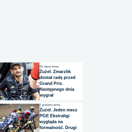
50 minut temu
Żużel. Zmarzlik
dostał radę przed
Grand Prix.
Następnego dnia
wygrał
2 godziny temu
Żużel. Jeden mecz
PGE Ekstraligi
wygląda na
formalność. Drugi