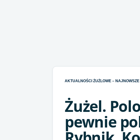
AKTUALNOŚCI ŻUŻLOWE – NAJNOWSZE 
Żużel. Pol
pewnie p
Rybnik. Ko