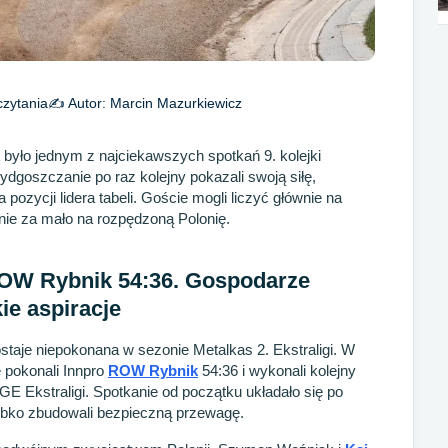
czytania
✍️ Autor:
Marcin Mazurkiewicz
było jednym z najciekawszych spotkań 9. kolejki
bydgoszczanie po raz kolejny pokazali swoją siłę,
pozycji lidera tabeli. Goście mogli liczyć głównie na
nie za mało na rozpędzoną Polonię.
ROW Rybnik 54:36. Gospodarze
ie aspiracje
aje niepokonana w sezonie Metalkas 2. Ekstraligi. W
 pokonali Innpro
ROW Rybnik
54:36 i wykonali kolejny
 Ekstraligi. Spotkanie od początku układało się po
ybko zbudowali bezpieczną przewagę.