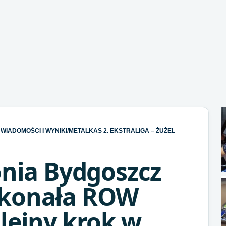
WIADOMOŚCI I WYNIKI
/
METALKAS 2. EKSTRALIGA – ŻUŻEL
onia Bydgoszcz
okonała ROW
lejny krok w