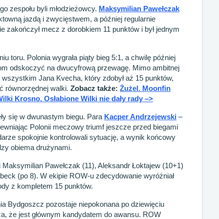
o zespołu byli młodzieżowcy.
Maksymilian Pawełczak
ktowną jazdą i zwycięstwem, a później regularnie
ie zakończył mecz z dorobkiem 11 punktów i był jednym
 toru. Polonia wygrała piąty bieg 5:1, a chwilę później
rzom odskoczyć na dwucyfrową przewagę. Mimo ambitnej
e wszystkim Jana Kvecha, który zdobył aż 15 punktów,
ać równorzędnej walki.
Zobacz także:
Żużel. Moonfin
lki Krosno. Osłabione Wilki nie dały rady –>
ęły się w dwunastym biegu. Para
Kacper Andrzejewski
–
ewniając Polonii meczowy triumf jeszcze przed biegami
ze spokojnie kontrolowali sytuację, a wynik końcowy
ędzy obiema drużynami.
li Maksymilian Pawełczak (11), Aleksandr Łoktajew (10+1)
beck (po 8). W ekipie ROW-u zdecydowanie wyróżniał
ody z kompletem 15 punktów.
ia Bydgoszcz pozostaje niepokonana po dziewięciu
rdza, że jest głównym kandydatem do awansu. ROW