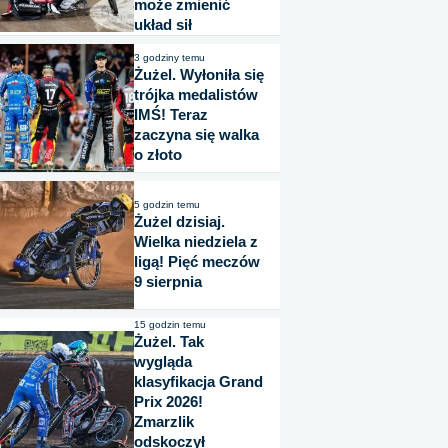
może zmienić
układ sił
3 godziny temu
Żużel. Wyłoniła się
trójka medalistów
IMŚ! Teraz
zaczyna się walka
o złoto
5 godzin temu
Żużel dzisiaj.
Wielka niedziela z
ligą! Pięć meczów
9 sierpnia
15 godzin temu
Żużel. Tak
wygląda
klasyfikacja Grand
Prix 2026!
Zmarzlik
odskoczył