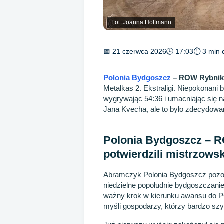
Fot. Joanna Hoffmann
📅 21 czerwca 2026
🕒 17:03
⏱ 3 min 
Polonia Bydgoszcz
– ROW Rybnik
Metalkas 2. Ekstraligi. Niepokonani 
wygrywając 54:36 i umacniając się na 
Jana Kvecha, ale to było zdecydowa
Polonia Bydgoszcz – 
potwierdzili mistrzowsk
Abramczyk Polonia Bydgoszcz pozost
niedzielne popołudnie bydgoszczanie
ważny krok w kierunku awansu do PGE
myśli gospodarzy, którzy bardzo sz