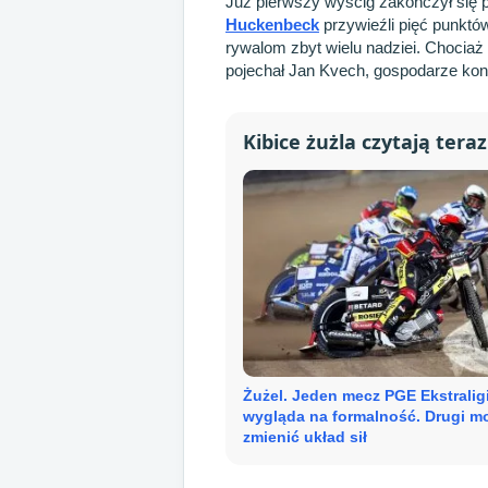
Już pierwszy wyścig zakończył się
Huckenbeck
przywieźli pięć punktów
rywalom zbyt wielu nadziei. Chocia
pojechał Jan Kvech, gospodarze kon
Kibice żużla czytają teraz
Żużel. Jeden mecz PGE Ekstralig
wygląda na formalność. Drugi m
zmienić układ sił