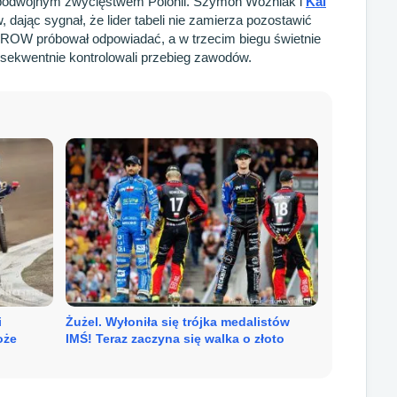
 podwójnym zwycięstwem Polonii. Szymon Woźniak i
Kai
, dając sygnał, że lider tabeli nie zamierza pozostawić
ż ROW próbował odpowiadać, a w trzecim biegu świetnie
sekwentnie kontrolowali przebieg zawodów.
i
Żużel. Wyłoniła się trójka medalistów
oże
IMŚ! Teraz zaczyna się walka o złoto