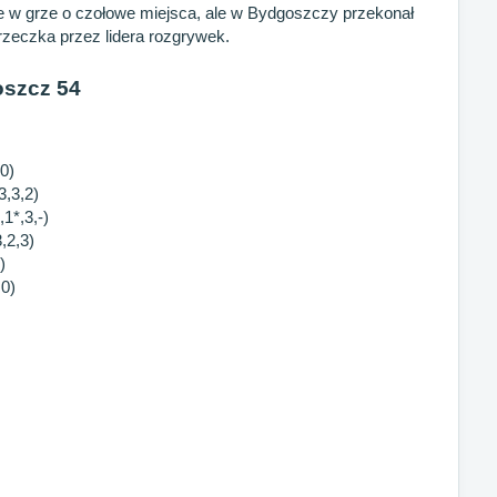
e w grze o czołowe miejsca, ale w Bydgoszczy przekonał
rzeczka przez lidera rozgrywek.
szcz 54
0)
3,3,2)
1*,3,-)
,2,3)
)
,0)