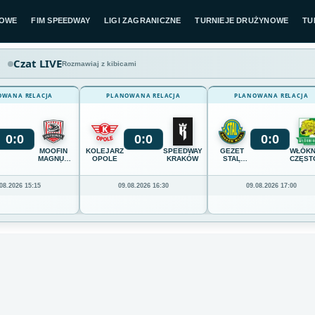
LOWE
FIM SPEEDWAY
LIGI ZAGRANICZNE
TURNIEJE DRUŻYNOWE
TU
Czat LIVE
Rozmawiaj z kibicami
OWANA RELACJA
PLANOWANA RELACJA
PLANOWANA RELACJA
0
:
0
0
:
0
0
:
0
MOOFIN
KOLEJARZ
SPEEDWAY
GEZET
WŁÓKN
MAGNUS
OPOLE
KRAKÓW
STAL
CZĘST
OSTRÓW
GORZÓW
WIELKOPOLSKI
08.2026 15:15
09.08.2026 16:30
09.08.2026 17:00