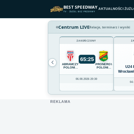
Przejdź do treści
BEST SPEEDWAY
AKTUALNOŚCI ŻUŻ
TV · ŻUŻEL BEZ PRZERWY
Centrum LIVE
Relacje, terminarz i wyniki
ZAKOŃCZONY
Z
65
:
25
ABRAMCZYK
PRONERGY
U24 
POLONIA
POLONIA
BYDGOSZCZ
PIŁA
Wrocławi
06.08.2026 20:30
04.
REKLAMA