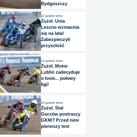
Bydgoszczy
11 godzin temu
Żużel. Unia
Leszno wzmacnia
się na lata!
Zabezpieczyli
przyszłość
13 godzin temu
Żużel. Motor
Lublin zadecyduje
o losie... połowy
ligi!
13 godzin temu
Żużel. Stal
Gorzów postraszy
GKM? Przed nimi
pierwszy test