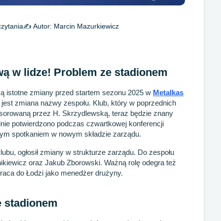
zytania
✍️ Autor:
Marcin Mazurkiewicz
wą w lidze! Problem ze stadionem
ą istotne zmiany przed startem sezonu 2025 w
Metalkas
h jest zmiana nazwy zespołu. Klub, który w poprzednich
sorowaną przez H. Skrzydlewską, teraz będzie znany
jalnie potwierdzono podczas czwartkowej konferencji
szym spotkaniem w nowym składzie zarządu.
 klubu, ogłosił zmiany w strukturze zarządu. Do zespołu
nikiewicz oraz Jakub Zborowski. Ważną rolę odegra też
wraca do Łodzi jako menedżer drużyny.
e stadionem