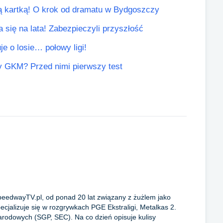
łtą kartką! O krok od dramatu w Bydgoszczy
się na lata! Zabezpieczyli przyszłość
je o losie… połowy ligi!
y GKM? Przed nimi pierwszy test
peedwayTV.pl, od ponad 20 lat związany z żużlem jako
Specjalizuje się w rozgrywkach PGE Ekstraligi, Metalkas 2.
arodowych (SGP, SEC). Na co dzień opisuje kulisy