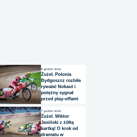
6 godzin temu
Żużel. Polonia
Bydgoszcz rozbiła
rywala! Nokaut i
potężny sygnał
przed play-offami
7 godzin temu
Żużel. Wiktor
Jasiński z żółtą
kartką! O krok od
dramatu w