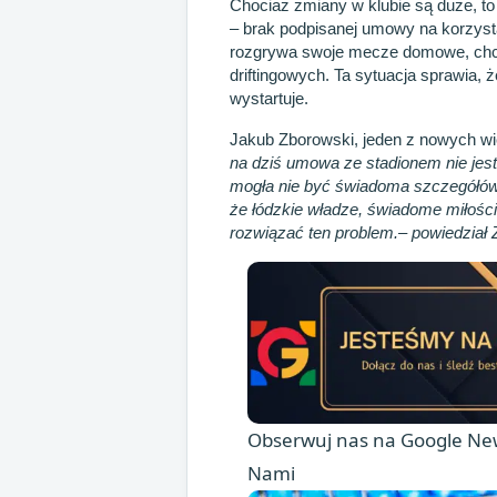
Chociaż zmiany w klubie są duże, t
– brak podpisanej umowy na korzysta
rozgrywa swoje mecze domowe, chc
driftingowych. Ta sytuacja sprawia, 
wystartuje.
Jakub Zborowski, jeden z nowych wic
na dziś umowa ze stadionem nie jes
mogła nie być świadoma szczegółów
że łódzkie władze, świadome miłoś
rozwiązać ten problem.– powiedział 
Obserwuj nas na Google New
Nami