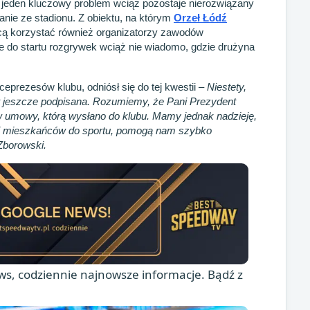
o jeden kluczowy problem wciąż pozostaje nierozwiązany
nie ze stadionu. Z obiektu, na którym
Orzeł Łódź
ą korzystać również organizatorzy zawodów
że do startu rozgrywek wciąż nie wiadomo, gdzie drużyna
eprezesów klubu, odniósł się do tej kwestii
– Niestety,
t jeszcze podpisana. Rozumiemy, że Pani Prezydent
 umowy, którą wysłano do klubu. Mamy jednak nadzieję,
ci mieszkańców do sportu, pomogą nam szybko
Zborowski.
s, codziennie najnowsze informacje. Bądź z