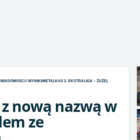
WIADOMOŚCI I WYNIKI
/
METALKAS 2. EKSTRALIGA – ŻUŻEL
ź z nową nazwą w
blem ze
m