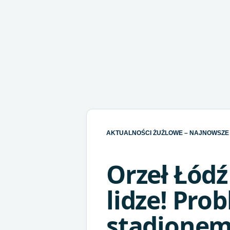
AKTUALNOŚCI ŻUŻLOWE – NAJNOWSZE 
Orzeł Łód
lidze! Pro
stadione