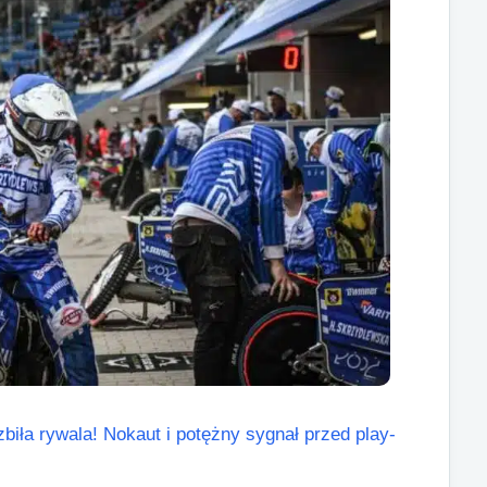
biła rywala! Nokaut i potężny sygnał przed play-