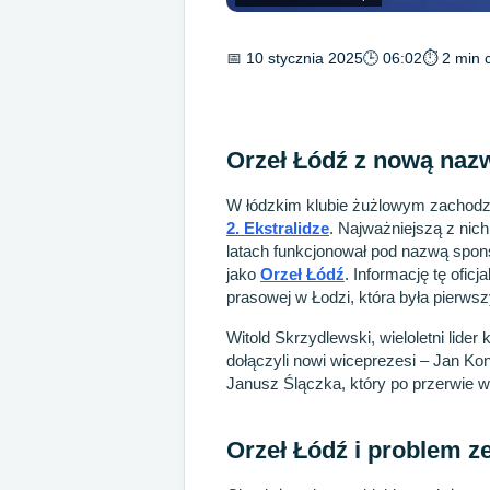
📅 10 stycznia 2025
🕒 06:02
⏱ 2 min c
Orzeł Łódź z nową naz
W łódzkim klubie żużlowym zachodz
2. Ekstralidze
. Najważniejszą z nic
latach funkcjonował pod nazwą spon
jako
Orzeł Łódź
. Informację tę ofic
prasowej w Łodzi, która była pierw
Witold Skrzydlewski, wieloletni lider
dołączyli nowi wiceprezesi – Jan Ko
Janusz Ślączka, który po przerwie 
Orzeł Łódź i problem z