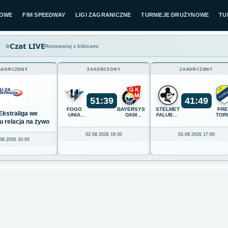
LOWE
FIM SPEEDWAY
LIGI ZAGRANICZNE
TURNIEJE DRUŻYNOWE
TU
Czat LIVE
Rozmawiaj z kibicami
AKOŃCZONY
ZAKOŃCZONY
ZAKOŃCZONY
51
:
39
41
:
49
FOGO
BAYERSYSTEM
STELMET
PR
Ekstraliga we
UNIA
GKM
FALUBAZ
TOR
LESZNO
GRUDZIĄDZ
ZIELONA
u relacja na żywo
GÓRA
02.08.2026 19:30
02.08.2026 17:00
08.2026 16:00