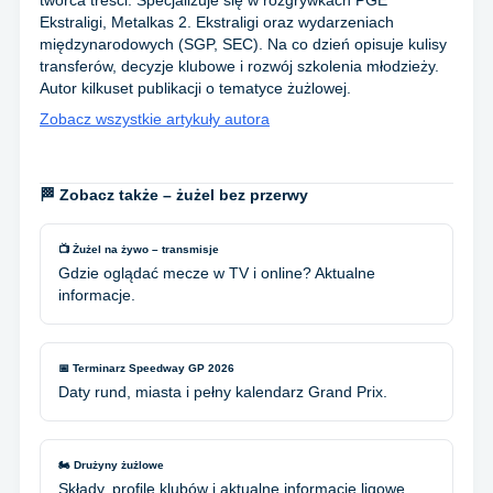
twórca treści. Specjalizuje się w rozgrywkach PGE
Ekstraligi, Metalkas 2. Ekstraligi oraz wydarzeniach
międzynarodowych (SGP, SEC). Na co dzień opisuje kulisy
transferów, decyzje klubowe i rozwój szkolenia młodzieży.
Autor kilkuset publikacji o tematyce żużlowej.
Zobacz wszystkie artykuły autora
🏁 Zobacz także – żużel bez przerwy
📺 Żużel na żywo – transmisje
Gdzie oglądać mecze w TV i online? Aktualne
informacje.
📅 Terminarz Speedway GP 2026
Daty rund, miasta i pełny kalendarz Grand Prix.
🏍️ Drużyny żużlowe
Składy, profile klubów i aktualne informacje ligowe.