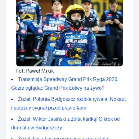
Fot. Paweł Mruk
Transmisja Speedway Grand Prix Ryga 2026.
Gdzie oglądać Grand Prix Łotwy na żywo?
Żużel. Polonia Bydgoszcz rozbiła rywala! Nokaut
i potężny sygnał przed play-offami
Żużel. Wiktor Jasiński z żółtą kartką! O krok od
dramatu w Bydgoszczy
Żużel. Unia Leszno wzmacnia się na lata!