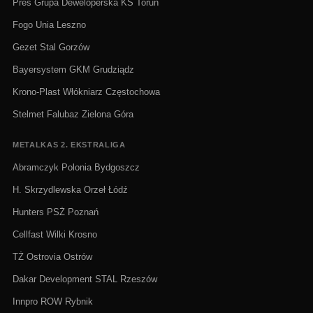
Pres Grupa Deweloperska KS Toruń
Fogo Unia Leszno
Gezet Stal Gorzów
Bayersystem GKM Grudziądz
Krono-Plast Włókniarz Częstochowa
Stelmet Falubaz Zielona Góra
METALKAS 2. EKSTRALIGA
Abramczyk Polonia Bydgoszcz
H. Skrzydlewska Orzeł Łódź
Hunters PSŻ Poznań
Cellfast Wilki Krosno
TŻ Ostrovia Ostrów
Dakar Development STAL Rzeszów
Innpro ROW Rybnik