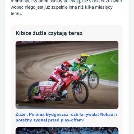
momenty, czasami punkty uciekają, ale skala oczekiwań
wobec niego jest już zupełnie inna niż kilka miesięcy
temu.
Kibice żużla czytają teraz
Żużel. Polonia Bydgoszcz rozbiła rywala! Nokaut i
potężny sygnał przed play-offami