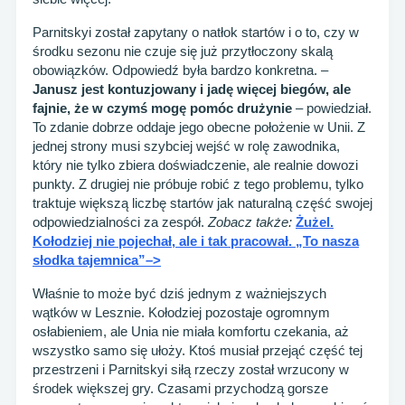
Parnitskyi został zapytany o natłok startów i o to, czy w
środku sezonu nie czuje się już przytłoczony skalą
obowiązków. Odpowiedź była bardzo konkretna. –
Janusz jest kontuzjowany i jadę więcej biegów, ale
fajnie, że w czymś mogę pomóc drużynie
– powiedział.
To zdanie dobrze oddaje jego obecne położenie w Unii. Z
jednej strony musi szybciej wejść w rolę zawodnika,
który nie tylko zbiera doświadczenie, ale realnie dowozi
punkty. Z drugiej nie próbuje robić z tego problemu, tylko
traktuje większą liczbę startów jak naturalną część swojej
odpowiedzialności za zespół.
Zobacz także:
Żużel.
Kołodziej nie pojechał, ale i tak pracował. „To nasza
słodka tajemnica”–>
Właśnie to może być dziś jednym z ważniejszych
wątków w Lesznie. Kołodziej pozostaje ogromnym
osłabieniem, ale Unia nie miała komfortu czekania, aż
wszystko samo się ułoży. Ktoś musiał przejąć część tej
przestrzeni i Parnitskyi siłą rzeczy został wrzucony w
środek większej gry. Czasami przychodzą gorsze