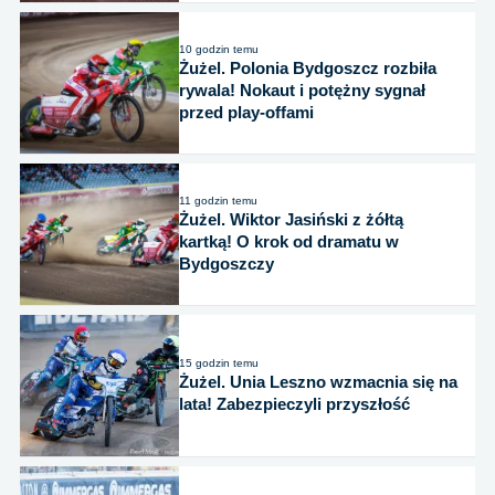
10 godzin temu
Żużel. Polonia Bydgoszcz rozbiła
rywala! Nokaut i potężny sygnał
przed play-offami
11 godzin temu
Żużel. Wiktor Jasiński z żółtą
kartką! O krok od dramatu w
Bydgoszczy
15 godzin temu
Żużel. Unia Leszno wzmacnia się na
lata! Zabezpieczyli przyszłość