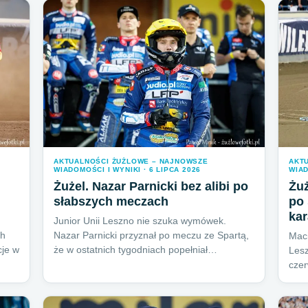
AKTUALNOŚCI ŻUŻLOWE – NAJNOWSZE
AKT
WIADOMOŚCI I WYNIKI · 6 LIPCA 2026
WIAD
Żużel. Nazar Parnicki bez alibi po
Żuż
słabszych meczach
po 
kar
Junior Unii Leszno nie szuka wymówek.
ch
Nazar Parnicki przyznał po meczu ze Spartą,
Maci
cje w
że w ostatnich tygodniach popełniał…
Lesz
cze