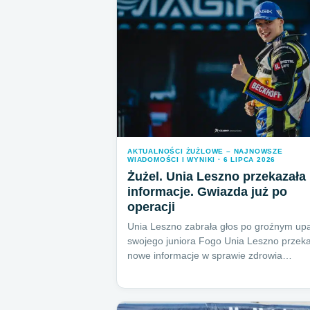
AKTUALNOŚCI ŻUŻLOWE – NAJNOWSZE
WIADOMOŚCI I WYNIKI · 6 LIPCA 2026
Żużel. Unia Leszno przekazała
informacje. Gwiazda już po
operacji
Unia Leszno zabrała głos po groźnym up
swojego juniora Fogo Unia Leszno przek
nowe informacje w sprawie zdrowia…