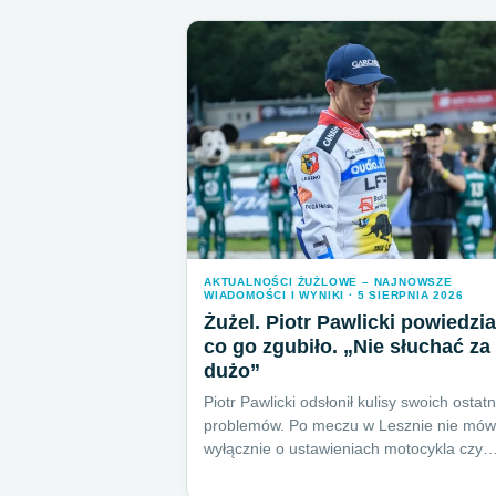
AKTUALNOŚCI ŻUŻLOWE – NAJNOWSZE
WIADOMOŚCI I WYNIKI · 5 SIERPNIA 2026
Żużel. Piotr Pawlicki powiedzia
co go zgubiło. „Nie słuchać za
dużo”
Piotr Pawlicki odsłonił kulisy swoich ostatn
problemów. Po meczu w Lesznie nie mówi
wyłącznie o ustawieniach motocykla czy