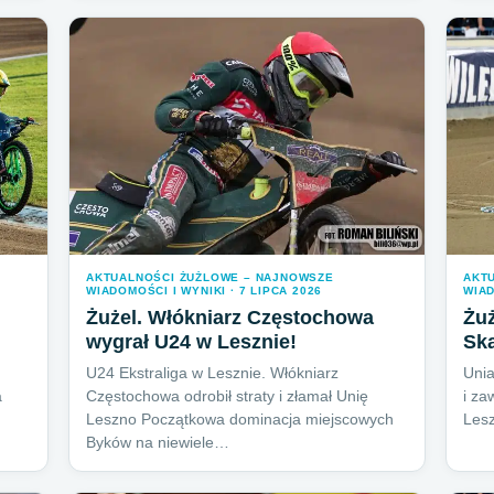
AKTUALNOŚCI ŻUŻLOWE – NAJNOWSZE
AKT
WIADOMOŚCI I WYNIKI · 7 LIPCA 2026
WIAD
Żużel. Włókniarz Częstochowa
Żuż
wygrał U24 w Lesznie!
Ska
U24 Ekstraliga w Lesznie. Włókniarz
Unia
a
Częstochowa odrobił straty i złamał Unię
i za
Leszno Początkowa dominacja miejscowych
Les
Byków na niewiele…