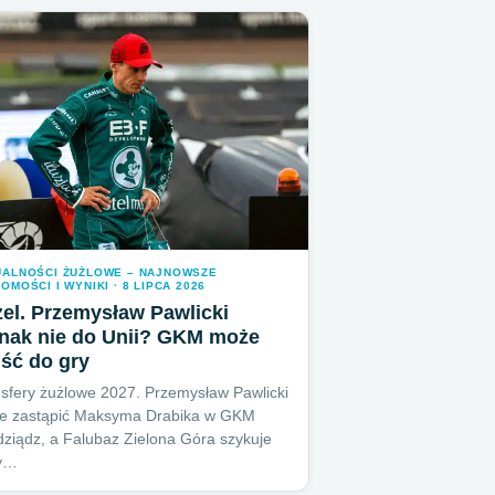
UALNOŚCI ŻUŻLOWE – NAJNOWSZE
OMOŚCI I WYNIKI · 8 LIPCA 2026
el. Przemysław Pawlicki
dnak nie do Unii? GKM może
ść do gry
sfery żużlowe 2027. Przemysław Pawlicki
e zastąpić Maksyma Drabika w GKM
ziądz, a Falubaz Zielona Góra szykuje
y…