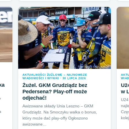
AKTUALNOŚCI ŻUŻLOWE – NAJNOWSZE
AKT
WIADOMOŚCI I WYNIKI · 30 LIPCA 2026
WIAD
ka
Żużel. GKM Grudziądz bez
U24
Pedersena? Play-off może
w L
odjechać!
?
U24 
najl
Awizowane składy Unia Leszno – GKM
a
Częs
Grudziądz. Na Smoczyku walka o bonus,
kole
który może dać play-offy Ogłoszono
awizowane…