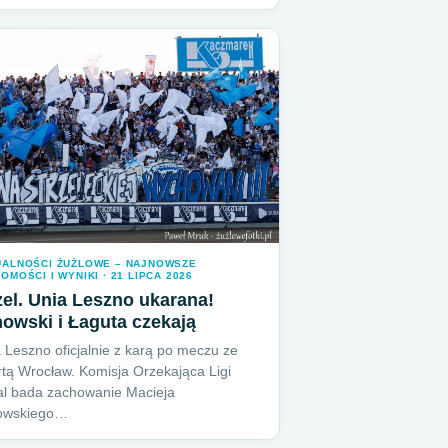
UALNOŚCI ŻUŻLOWE – NAJNOWSZE
OMOŚCI I WYNIKI · 21 LIPCA 2026
el. Unia Leszno ukarana!
owski i Łaguta czekają
 Leszno oficjalnie z karą po meczu ze
tą Wrocław. Komisja Orzekająca Ligi
l bada zachowanie Macieja
owskiego…