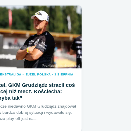
EKSTRALIGA – ŻUŻEL POLSKA · 3 SIERPNIA
el. GKM Grudziądz stracił coś
cej niż mecz. Kościecha:
hyba tak”
zcze niedawno GKM Grudziądz znajdował
w bardzo dobrej sytuacji i wydawało się,
aza play-off jest na…