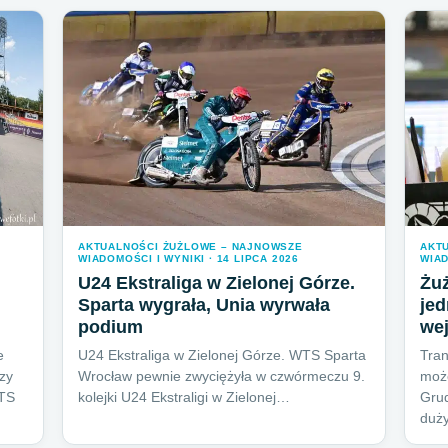
AKTUALNOŚCI ŻUŻLOWE – NAJNOWSZE
AKT
WIADOMOŚCI I WYNIKI · 14 LIPCA 2026
WIAD
U24 Ekstraliga w Zielonej Górze.
Żuż
Sparta wygrała, Unia wyrwała
je
podium
wej
e
U24 Ekstraliga w Zielonej Górze. WTS Sparta
Tran
zy
Wrocław pewnie zwyciężyła w czwórmeczu 9.
moż
WTS
kolejki U24 Ekstraligi w Zielonej…
Grud
duż