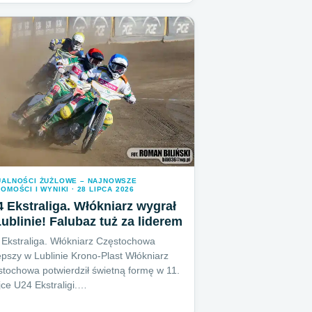
UALNOŚCI ŻUŻLOWE – NAJNOWSZE
OMOŚCI I WYNIKI · 28 LIPCA 2026
 Ekstraliga. Włókniarz wygrał
ublinie! Falubaz tuż za liderem
Ekstraliga. Włókniarz Częstochowa
epszy w Lublinie Krono-Plast Włókniarz
tochowa potwierdził świetną formę w 11.
jce U24 Ekstraligi.…