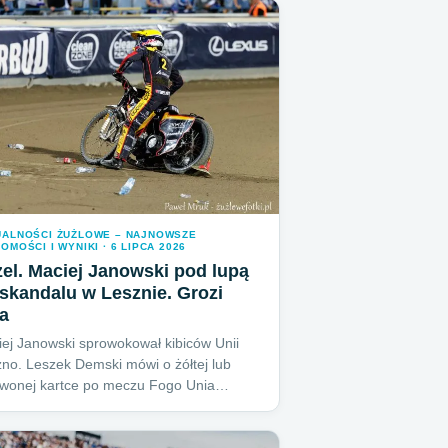
UALNOŚCI ŻUŻLOWE – NAJNOWSZE
OMOŚCI I WYNIKI · 6 LIPCA 2026
el. Maciej Janowski pod lupą
skandalu w Lesznie. Grozi
a
ej Janowski sprowokował kibiców Unii
no. Leszek Demski mówi o żółtej lub
rwonej kartce po meczu Fogo Unia…