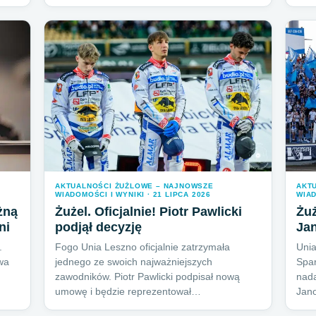
AKTUALNOŚCI ŻUŻLOWE – NAJNOWSZE
AKT
WIADOMOŚCI I WYNIKI · 21 LIPCA 2026
WIAD
żną
Żużel. Oficjalnie! Piotr Pawlicki
Żuż
ni
podjął decyzję
Jan
.
Fogo Unia Leszno oficjalnie zatrzymała
Unia
dwa
jednego ze swoich najważniejszych
Spar
zawodników. Piotr Pawlicki podpisał nową
nada
umowę i będzie reprezentował…
Jan