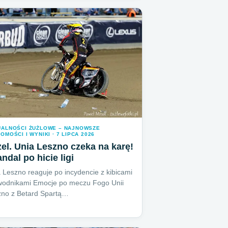
UALNOŚCI ŻUŻLOWE – NAJNOWSZE
OMOŚCI I WYNIKI · 7 LIPCA 2026
el. Unia Leszno czeka na karę!
ndal po hicie ligi
 Leszno reaguje po incydencie z kibicami
wodnikami Emocje po meczu Fogo Unii
zno z Betard Spartą…