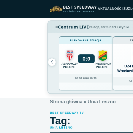
Przejdź do treści
BEST SPEEDWAY
AKTUALNOŚCI ŻUŻ
TV · ŻUŻEL BEZ PRZERWY
Centrum LIVE
Relacje, terminarz i wyniki
PLANOWANA RELACJA
Z
0
:
0
ABRAMCZYK
PRONERGY
U24 
POLONIA
POLONIA
BYDGOSZCZ
PIŁA
Wrocławi
06.08.2026 20:30
04.
Strona główna
»
Unia Leszno
BEST SPEEDWAY TV
Tag:
UNIA LESZNO