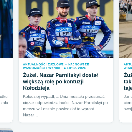
AKTUALNOŚCI ŻUŻLOWE – NAJNOWSZE
AKT
WIADOMOŚCI I WYNIKI · 4 LIPCA 2026
WIAD
Żużel. Nazar Parnitskyi dostał
Żuż
większą rolę po kontuzji
tak
Kołodzieja
taj
adku
Kołodziej wypadł, a Unia musiała przesunąć
Janu
azała
ciężar odpowiedzialności. Nazar Parnitskyi po
cien
meczu w Lesznie powiedział to wprost
swoj
Nazar…