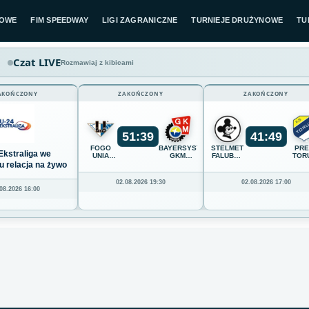
LOWE
FIM SPEEDWAY
LIGI ZAGRANICZNE
TURNIEJE DRUŻYNOWE
TU
Czat LIVE
Rozmawiaj z kibicami
AKOŃCZONY
ZAKOŃCZONY
ZAKOŃCZONY
51
:
39
41
:
49
FOGO
BAYERSYSTEM
STELMET
PR
Ekstraliga we
UNIA
GKM
FALUBAZ
TOR
LESZNO
GRUDZIĄDZ
ZIELONA
u relacja na żywo
GÓRA
02.08.2026 19:30
02.08.2026 17:00
08.2026 16:00