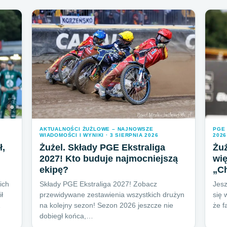
AKTUALNOŚCI ŻUŻLOWE – NAJNOWSZE
PGE 
WIADOMOŚCI I WYNIKI · 3 SIERPNIA 2026
2026
ł,
Żużel. Składy PGE Ekstraliga
Żuż
2027! Kto buduje najmocniejszą
wię
ekipę?
„C
ich
Składy PGE Ekstraliga 2027! Zobacz
Jes
ł
przewidywane zestawienia wszystkich drużyn
się 
…
na kolejny sezon! Sezon 2026 jeszcze nie
że f
dobiegł końca,…