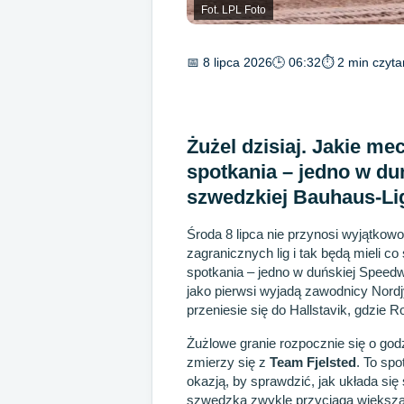
Fot. LPL Foto
📅 8 lipca 2026
🕒 06:32
⏱ 2 min czyta
Żużel dzisiaj. Jakie me
spotkania – jedno w du
szwedzkiej Bauhaus-Li
Środa 8 lipca nie przynosi wyjątkow
zagranicznych lig i tak będą mieli c
spotkania – jedno w duńskiej Speedw
jako pierwsi wyjadą zawodnicy Nordj
przeniesie się do Hallstavik, gdzie 
Żużlowe granie rozpocznie się o god
zmierzy się z
Team Fjelsted
. To sp
okazją, by sprawdzić, jak układa si
szwedzka zwykle przyciąga większą 