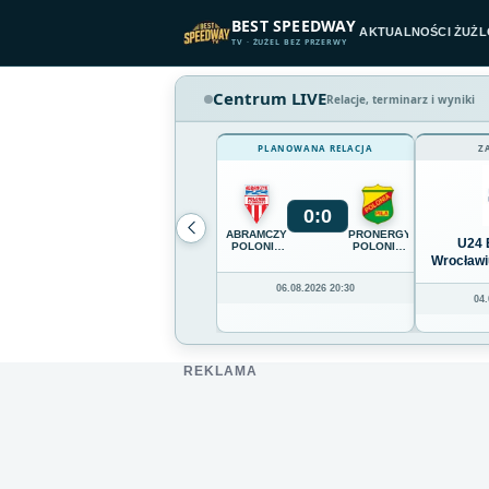
Przejdź do treści
BEST SPEEDWAY
AKTUALNOŚCI ŻUŻ
TV · ŻUŻEL BEZ PRZERWY
Centrum LIVE
Relacje, terminarz i wyniki
PLANOWANA RELACJA
Z
0
:
0
ABRAMCZYK
PRONERGY
U24 
POLONIA
POLONIA
BYDGOSZCZ
PIŁA
Wrocławi
06.08.2026 20:30
04.
REKLAMA