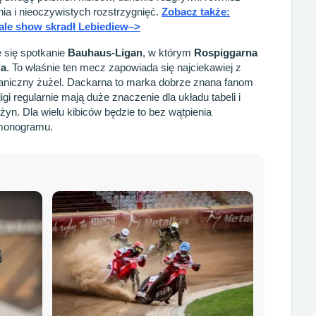
nia i nieoczywistych rozstrzygnięć.
Zobacz także:
ale show skradł Lebiediew–>
e się spotkanie
Bauhaus-Ligan
, w którym
Rospiggarna
la
. To właśnie ten mecz zapowiada się najciekawiej z
aniczny żużel. Dackarna to marka dobrze znana fanom
gi regularnie mają duże znaczenie dla układu tabeli i
yn. Dla wielu kibiców będzie to bez wątpienia
rmonogramu.