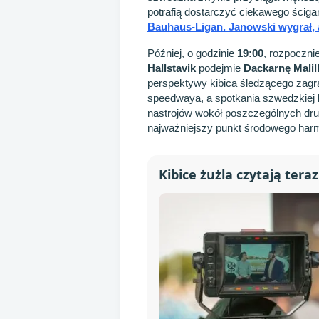
potrafią dostarczyć ciekawego ściga
Bauhaus-Ligan. Janowski wygrał, 
Później, o godzinie
19:00
, rozpoczni
Hallstavik
podejmie
Dackarnę Malil
perspektywy kibica śledzącego zagr
speedwaya, a spotkania szwedzkiej li
nastrojów wokół poszczególnych druż
najważniejszy punkt środowego ha
Kibice żużla czytają teraz