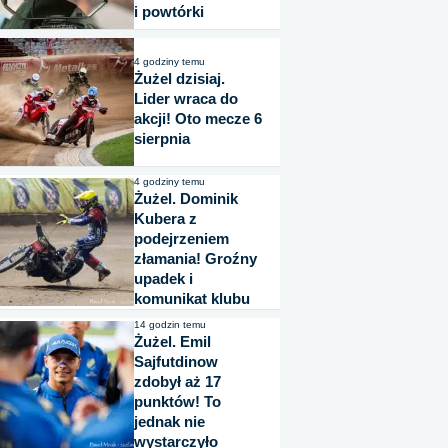
i powtórki
4 godziny temu
Żużel dzisiaj.
Lider wraca do
akcji! Oto mecze 6
sierpnia
4 godziny temu
Żużel. Dominik
Kubera z
podejrzeniem
złamania! Groźny
upadek i
komunikat klubu
14 godzin temu
Żużel. Emil
Sajfutdinow
zdobył aż 17
punktów! To
jednak nie
wystarczyło