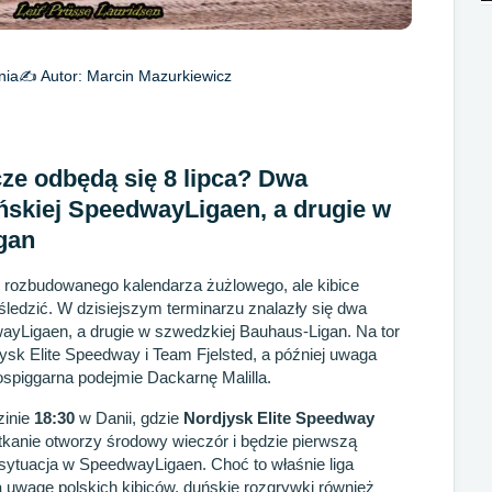
nia
✍️ Autor:
Marcin Mazurkiewicz
cze odbędą się 8 lipca? Dwa
ńskiej SpeedwayLigaen, a drugie w
gan
o rozbudowanego kalendarza żużlowego, ale kibice
o śledzić. W dzisiejszym terminarzu znalazły się dwa
ayLigaen, a drugie w szwedzkiej Bauhaus-Ligan. Na tor
ysk Elite Speedway i Team Fjelsted, a później uwaga
Rospiggarna podejmie Dackarnę Malilla.
zinie
18:30
w Danii, gdzie
Nordjysk Elite Speedway
otkanie otworzy środowy wieczór i będzie pierwszą
ę sytuacja w SpeedwayLigaen. Choć to właśnie liga
uwagę polskich kibiców, duńskie rozgrywki również