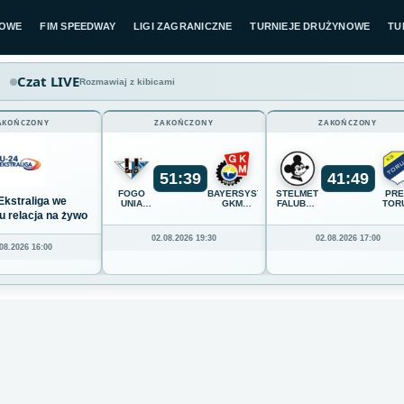
LOWE
FIM SPEEDWAY
LIGI ZAGRANICZNE
TURNIEJE DRUŻYNOWE
TU
Czat LIVE
Rozmawiaj z kibicami
AKOŃCZONY
ZAKOŃCZONY
ZAKOŃCZONY
51
:
39
41
:
49
FOGO
BAYERSYSTEM
STELMET
PR
Ekstraliga we
UNIA
GKM
FALUBAZ
TOR
LESZNO
GRUDZIĄDZ
ZIELONA
u relacja na żywo
GÓRA
02.08.2026 19:30
02.08.2026 17:00
08.2026 16:00