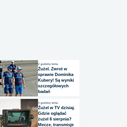
2 godziny temu
Żużel. Zwrot w
sprawie Dominika
Kubery! Są wyniki
szczegółowych
badań
3 godziny temu
Żużel w TV dzisiaj.
Gdzie oglądać
żużel 6 sierpnia?
Mecze, transmisje