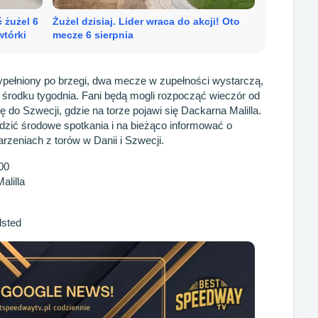
 żużel 6
Żużel dzisiaj. Lider wraca do akcji! Oto
wtórki
mecze 6 sierpnia
wypełniony po brzegi, dwa mecze w zupełności wystarczą,
środku tygodnia. Fani będą mogli rozpocząć wieczór od
się do Szwecji, gdzie na torze pojawi się Dackarna Malilla.
zić środowe spotkania i na bieżąco informować o
zeniach z torów w Danii i Szwecji.
00
alilla
lsted