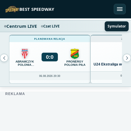
Przejdź do treści
BEST SPEEDWAY
Centrum LIVE
Czat LIVE
Symulator
PLANOWANA RELACJA
ZAKOŃ
0
:
0
ABRAMCZYK
PRONERGY
U24 Ekstraliga we Wro
POLONIA
POLONIA PIŁA
BYDGOSZCZ
04.08.20
06.08.2026 20:30
REKLAMA