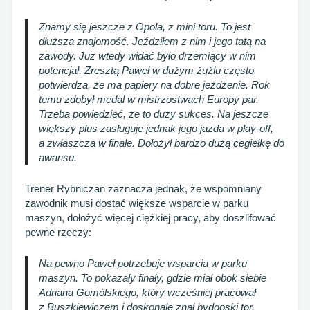
Znamy się jeszcze z Opola, z mini toru. To jest
dłuższa znajomość. Jeździłem z nim i jego tatą na
zawody. Już wtedy widać było drzemiący w nim
potencjał. Zresztą Paweł w dużym żużlu często
potwierdza, że ma papiery na dobre jeżdżenie. Rok
temu zdobył medal w mistrzostwach Europy par.
Trzeba powiedzieć, że to duży sukces
.
Na jeszcze
większy plus zasługuje jednak jego jazda w play-off,
a zwłaszcza w finale. Dołożył bardzo dużą cegiełkę do
awansu
.
Trener Rybniczan zaznacza jednak, że wspomniany
zawodnik musi dostać większe wsparcie w parku
maszyn, dołożyć więcej ciężkiej pracy, aby doszlifować
pewne rzeczy:
Na pewno Paweł potrzebuje wsparcia w parku
maszyn. To pokazały finały, gdzie miał obok siebie
Adriana Gomólskiego, który wcześniej pracował
z Buszkiewiczem i doskonale znał bydgoski tor.