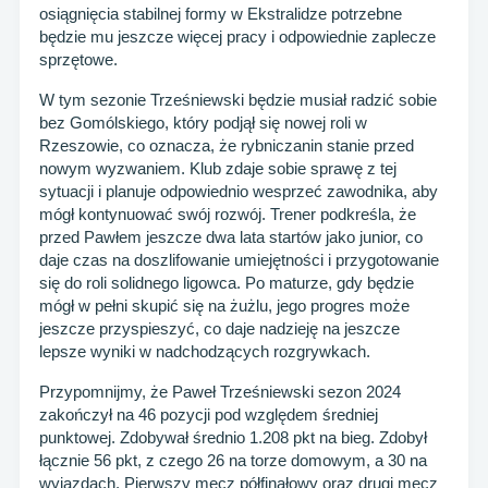
osiągnięcia stabilnej formy w Ekstralidze potrzebne
będzie mu jeszcze więcej pracy i odpowiednie zaplecze
sprzętowe.
W tym sezonie Trześniewski będzie musiał radzić sobie
bez Gomólskiego, który podjął się nowej roli w
Rzeszowie, co oznacza, że rybniczanin stanie przed
nowym wyzwaniem. Klub zdaje sobie sprawę z tej
sytuacji i planuje odpowiednio wesprzeć zawodnika, aby
mógł kontynuować swój rozwój. Trener podkreśla, że
przed Pawłem jeszcze dwa lata startów jako junior, co
daje czas na doszlifowanie umiejętności i przygotowanie
się do roli solidnego ligowca. Po maturze, gdy będzie
mógł w pełni skupić się na żużlu, jego progres może
jeszcze przyspieszyć, co daje nadzieję na jeszcze
lepsze wyniki w nadchodzących rozgrywkach.
Przypomnijmy, że Paweł Trześniewski sezon 2024
zakończył na 46 pozycji pod względem średniej
punktowej. Zdobywał średnio 1.208 pkt na bieg. Zdobył
łącznie 56 pkt, z czego 26 na torze domowym, a 30 na
wyjazdach. Pierwszy mecz półfinałowy oraz drugi mecz