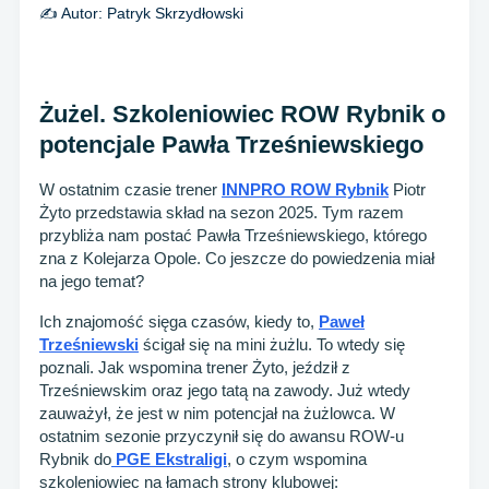
✍️ Autor:
Patryk Skrzydłowski
Żużel. Szkoleniowiec ROW Rybnik o
potencjale Pawła Trześniewskiego
W ostatnim czasie trener
INNPRO ROW Rybnik
Piotr
Żyto przedstawia skład na sezon 2025. Tym razem
przybliża nam postać Pawła Trześniewskiego, którego
zna z Kolejarza Opole. Co jeszcze do powiedzenia miał
na jego temat?
Ich znajomość sięga czasów, kiedy to,
Paweł
Trześniewski
ścigał się na mini żużlu. To wtedy się
poznali. Jak wspomina trener Żyto, jeździł z
Trześniewskim oraz jego tatą na zawody. Już wtedy
zauważył, że jest w nim potencjał na żużlowca. W
ostatnim sezonie przyczynił się do awansu ROW-u
Rybnik do
PGE Ekstraligi
, o czym wspomina
szkoleniowiec na łamach strony klubowej: