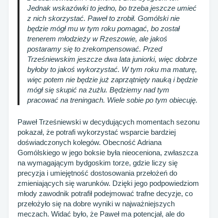
Jednak wskazówki to jedno, bo trzeba jeszcze umieć
z nich skorzystać. Paweł to zrobił. Gomólski nie
będzie mógł mu w tym roku pomagać, bo został
trenerem młodzieży w Rzeszowie, ale jakoś
postaramy się to zrekompensować. Przed
Trześniewskim jeszcze dwa lata juniorki, więc dobrze
byłoby to jakoś wykorzystać. W tym roku ma maturę,
więc potem nie będzie już zaprzątnięty nauką i będzie
mógł się skupić na żużlu. Będziemy nad tym
pracować na treningach. Wiele sobie po tym obiecuję.
Paweł Trześniewski w decydujących momentach sezonu
pokazał, że potrafi wykorzystać wsparcie bardziej
doświadczonych kolegów. Obecność Adriana
Gomólskiego w jego boksie była nieoceniona, zwłaszcza
na wymagającym bydgoskim torze, gdzie liczy się
precyzja i umiejętność dostosowania przełożeń do
zmieniających się warunków. Dzięki jego podpowiedziom
młody zawodnik potrafił podejmować trafne decyzje, co
przełożyło się na dobre wyniki w najważniejszych
meczach. Widać było, że Paweł ma potencjał, ale do