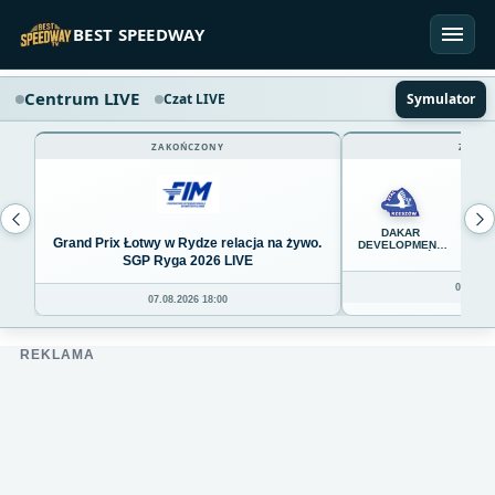
Przejdź do treści
BEST SPEEDWAY
Centrum LIVE
Czat LIVE
Symulator
ZAKOŃCZONY
ZAKOŃ
45
DAKAR
Grand Prix Łotwy w Rydze relacja na żywo.
DEVELOPMENT
STAL RZESZÓW
SGP Ryga 2026 LIVE
08.08.20
07.08.2026 18:00
REKLAMA