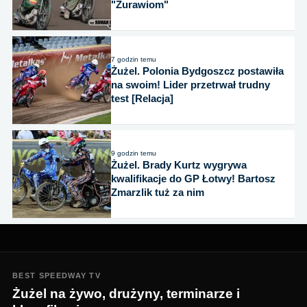
"Żurawiom"
7 godzin temu
Żużel. Polonia Bydgoszcz postawiła
na swoim! Lider przetrwał trudny
test [Relacja]
9 godzin temu
Żużel. Brady Kurtz wygrywa
kwalifikacje do GP Łotwy! Bartosz
Zmarzlik tuż za nim
BEST SPEEDWAY TV
Żużel na żywo, drużyny, terminarze i