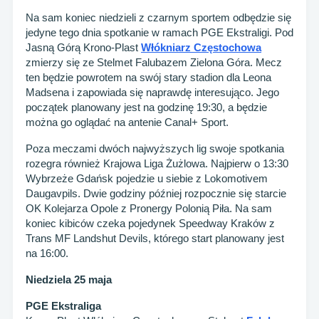
Na sam koniec niedzieli z czarnym sportem odbędzie się
jedyne tego dnia spotkanie w ramach PGE Ekstraligi. Pod
Jasną Górą Krono-Plast
Włókniarz Częstochowa
zmierzy się ze Stelmet Falubazem Zielona Góra. Mecz
ten będzie powrotem na swój stary stadion dla Leona
Madsena i zapowiada się naprawdę interesująco. Jego
początek planowany jest na godzinę 19:30, a będzie
można go oglądać na antenie Canal+ Sport.
Poza meczami dwóch najwyższych lig swoje spotkania
rozegra również Krajowa Liga Żużlowa. Najpierw o 13:30
Wybrzeże Gdańsk pojedzie u siebie z Lokomotivem
Daugavpils. Dwie godziny później rozpocznie się starcie
OK Kolejarza Opole z Pronergy Polonią Piła. Na sam
koniec kibiców czeka pojedynek Speedway Kraków z
Trans MF Landshut Devils, którego start planowany jest
na 16:00.
Niedziela 25 maja
PGE Ekstraliga