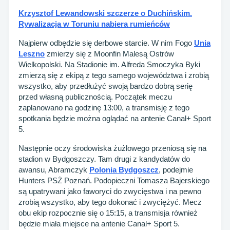
Krzysztof Lewandowski szczerze o Duchińskim.
Rywalizacja w Toruniu nabiera rumieńców
Najpierw odbędzie się derbowe starcie. W nim Fogo
Unia
Leszno
zmierzy się z Moonfin Malesą Ostrów
Wielkopolski. Na Stadionie im. Alfreda Smoczyka Byki
zmierzą się z ekipą z tego samego województwa i zrobią
wszystko, aby przedłużyć swoją bardzo dobrą serię
przed własną publicznością. Początek meczu
zaplanowano na godzinę 13:00, a transmisję z tego
spotkania będzie można oglądać na antenie Canal+ Sport
5.
Następnie oczy środowiska żużlowego przeniosą się na
stadion w Bydgoszczy. Tam drugi z kandydatów do
awansu, Abramczyk
Polonia Bydgoszcz
, podejmie
Hunters PSŻ Poznań. Podopieczni Tomasza Bajerskiego
są upatrywani jako faworyci do zwycięstwa i na pewno
zrobią wszystko, aby tego dokonać i zwyciężyć. Mecz
obu ekip rozpocznie się o 15:15, a transmisja również
będzie miała miejsce na antenie Canal+ Sport 5.