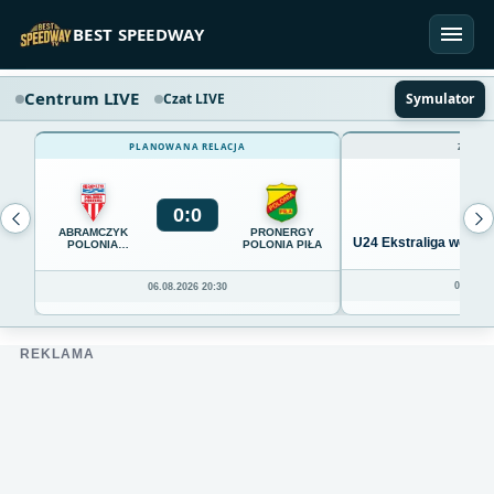
Przejdź do treści
BEST SPEEDWAY
Centrum LIVE
Czat LIVE
Symulator
PLANOWANA RELACJA
ZAKOŃ
0
:
0
ABRAMCZYK
PRONERGY
U24 Ekstraliga we Wro
POLONIA
POLONIA PIŁA
BYDGOSZCZ
04.08.20
06.08.2026 20:30
REKLAMA