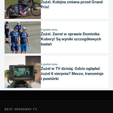
Żużel. Kolejna zmiana przed Grand
Prix!
6 godzin temu
Żużel. Zwrot w sprawie Dominika
Kubery! Są wyniki szczegółowych
badań
6 godzin temu
Żużel w TV dzisiaj. Gdzie oglądać
żużel 6 sierpnia? Mecze, transmisje
i powtórki
BEST SPEEDWAY TV