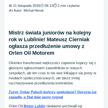
📅 21 listopada 2025
🕒 06:13
⏱ 2 min czytania
✍️ Autor:
Michał Herok
Mistrz świata juniorów na kolejny
rok w Lublinie! Mateusz Cierniak
ogłasza przedłużenie umowy z
Orlen Oil Motorem
Okienko transferowe większości zapewne kojarzy się z
głośnymi ogłoszeniami zawodników w nowych
zespołach, ale ten czas to nie owe klikające się posty w
mediach społecznościowych, ale także mniej
rozchwytywane przedłużenia kontraktów.
Żużel. Oskar Paluch kończy spekulacje? Decyzja już
zapadła, a Stal daje jasny sygnał
Orlen Oil
Motor Lublin
niedawno pochwalił się