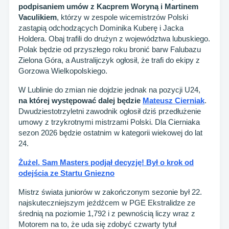
podpisaniem umów z Kacprem Woryną i Martinem
Vaculikiem
, którzy w zespole wicemistrzów Polski
zastąpią odchodzących Dominika Kuberę i Jacka
Holdera. Obaj trafili do drużyn z województwa lubuskiego.
Polak będzie od przyszłego roku bronić barw Falubazu
Zielona Góra, a Australijczyk ogłosił, że trafi do ekipy z
Gorzowa Wielkopolskiego.
W Lublinie do zmian nie dojdzie jednak na pozycji U24,
na której występować dalej będzie
Mateusz Cierniak
.
Dwudziestotrzyletni zawodnik ogłosił dziś przedłużenie
umowy z trzykrotnymi mistrzami Polski. Dla Cierniaka
sezon 2026 będzie ostatnim w kategorii wiekowej do lat
24.
Żużel. Sam Masters podjął decyzję! Był o krok od
odejścia ze Startu Gniezno
Mistrz świata juniorów w zakończonym sezonie był 22.
najskuteczniejszym jeźdźcem w PGE Ekstralidze ze
średnią na poziomie 1,792 i z pewnością liczy wraz z
Motorem na to, że uda się zdobyć czwarty tytuł