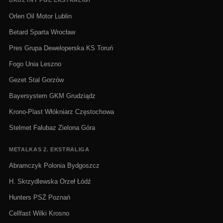
DRUŻYNY PGE EKSTRALIGI
Orlen Oil Motor Lublin
Betard Sparta Wrocław
Pres Grupa Deweloperska KS Toruń
Fogo Unia Leszno
Gezet Stal Gorzów
Bayersystem GKM Grudziądz
Krono-Plast Włókniarz Częstochowa
Stelmet Falubaz Zielona Góra
METALKAS 2. EKSTRALIGA
Abramczyk Polonia Bydgoszcz
H. Skrzydlewska Orzeł Łódź
Hunters PSŻ Poznań
Cellfast Wilki Krosno