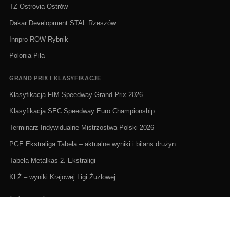
TŻ Ostrovia Ostrów
Dakar Development STAL Rzeszów
Innpro ROW Rybnik
Polonia Piła
GRAND PRIX I KLASYFIKACJE
Klasyfikacja FIM Speedway Grand Prix 2026
Klasyfikacja SEC Speedway Euro Championship
Terminarz Indywidualne Mistrzostwa Polski 2026
PGE Ekstraliga Tabela – aktualne wyniki i bilans drużyn
Tabela Metalkas 2. Ekstraligi
KLŻ – wyniki Krajowej Ligi Żużlowej
ŻUŻEL NA ŻYWO I TERMINARZE
Żużel na żywo: Gdzie oglądać transmisje