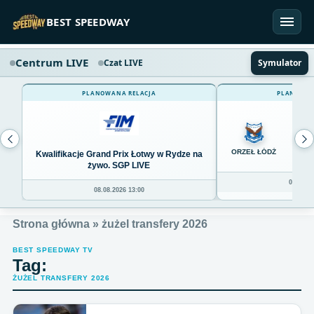
Przejdź do treści
BEST SPEEDWAY
Centrum LIVE
Czat LIVE
Symulator
PLANOWANA RELACJA
PLANOWAN
0
ORZEŁ ŁÓDŹ
Kwalifikacje Grand Prix Łotwy w Rydze na
żywo. SGP LIVE
08.08.20
08.08.2026 13:00
Strona główna
»
żużel transfery 2026
BEST SPEEDWAY TV
Tag:
ŻUŻEL TRANSFERY 2026