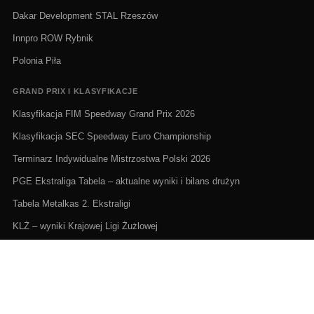
Dakar Development STAL Rzeszów
Innpro ROW Rybnik
Polonia Piła
GRAND PRIX I KLASYFIKACJE
Klasyfikacja FIM Speedway Grand Prix 2026
Klasyfikacja SEC Speedway Euro Championship
Terminarz Indywidualne Mistrzostwa Polski 2026
PGE Ekstraliga Tabela – aktualne wyniki i bilans drużyn
Tabela Metalkas 2. Ekstraligi
KLŻ – wyniki Krajowej Ligi Żużlowej
ŻUŻEL NA ŻYWO I TERMINARZE
Żużel na żywo: Gdzie oglądać transmisje
PGE Ekstraliga terminarz