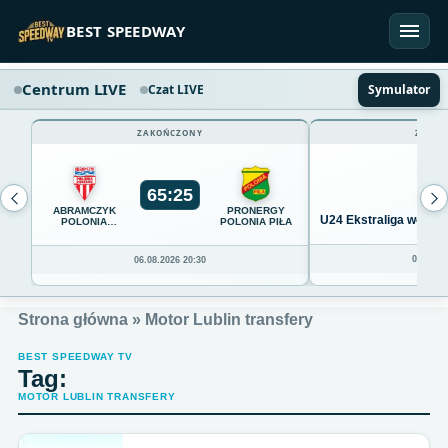
Przejdź do treści
BEST SPEEDWAY
Centrum LIVE
Czat LIVE
Symulator
ZAKOŃCZONY
ZAKOŃ
65
:
25
ABRAMCZYK
PRONERGY
U24 Ekstraliga we Wro
POLONIA
POLONIA PIŁA
BYDGOSZCZ
04.08.20
06.08.2026 20:30
Strona główna
»
Motor Lublin transfery
BEST SPEEDWAY TV
Tag:
MOTOR LUBLIN TRANSFERY