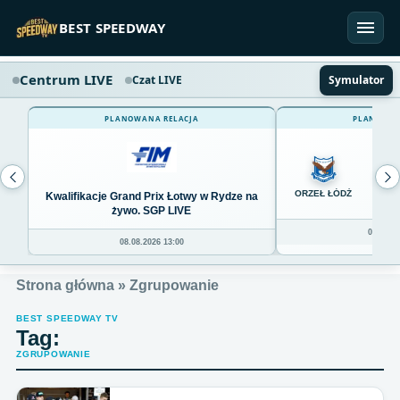
Przejdź do treści
BEST SPEEDWAY
Centrum LIVE
Czat LIVE
Symulator
PLANOWANA RELACJA
PLANOWAN
0
ORZEŁ ŁÓDŹ
Kwalifikacje Grand Prix Łotwy w Rydze na
żywo. SGP LIVE
08.08.20
08.08.2026 13:00
Strona główna
»
Zgrupowanie
BEST SPEEDWAY TV
Tag:
ZGRUPOWANIE