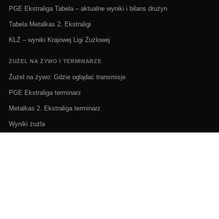
PGE Ekstraliga Tabela – aktualne wyniki i bilans drużyn
Tabela Metalkas 2. Ekstraligi
KLŻ – wyniki Krajowej Ligi Żużlowej
ŻUŻEL NA ŻYWO I TERMINARZE
Żużel na żywo: Gdzie oglądać transmisje
PGE Ekstraliga terminarz
Metalkas 2. Ekstraliga terminarz
Wyniki żużla
Wiadomości żużlowe
Terminarz Indywidualne Mistrzostwa Polski 2026
PORTAL ŻUŻLOWY W POLSCE | BEST SPEEDWAY TV