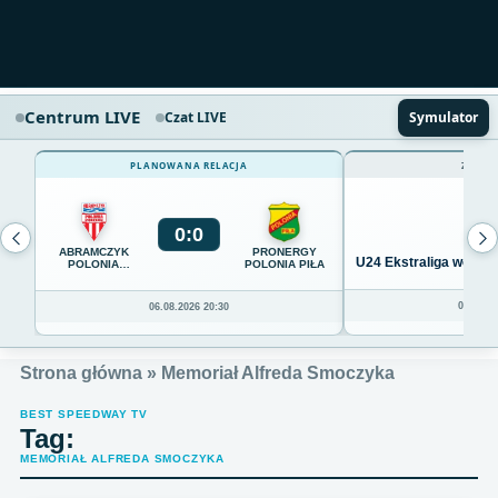
Centrum LIVE
Czat LIVE
Symulator
PLANOWANA RELACJA
ZAKOŃ
0
:
0
ABRAMCZYK
PRONERGY
U24 Ekstraliga we Wro
POLONIA
POLONIA PIŁA
BYDGOSZCZ
04.08.20
06.08.2026 20:30
Strona główna
»
Memoriał Alfreda Smoczyka
BEST SPEEDWAY TV
Tag:
MEMORIAŁ ALFREDA SMOCZYKA