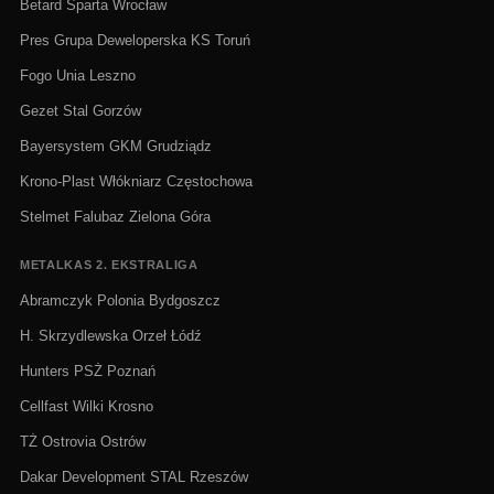
Betard Sparta Wrocław
Pres Grupa Deweloperska KS Toruń
Fogo Unia Leszno
Gezet Stal Gorzów
Bayersystem GKM Grudziądz
Krono-Plast Włókniarz Częstochowa
Stelmet Falubaz Zielona Góra
METALKAS 2. EKSTRALIGA
Abramczyk Polonia Bydgoszcz
H. Skrzydlewska Orzeł Łódź
Hunters PSŻ Poznań
Cellfast Wilki Krosno
TŻ Ostrovia Ostrów
Dakar Development STAL Rzeszów