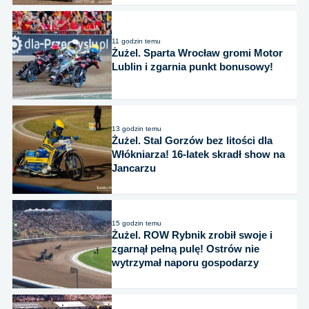
11 godzin temu
Żużel. Sparta Wrocław gromi Motor
Lublin i zgarnia punkt bonusowy!
13 godzin temu
Żużel. Stal Gorzów bez litości dla
Włókniarza! 16-latek skradł show na
Jancarzu
15 godzin temu
Żużel. ROW Rybnik zrobił swoje i
zgarnął pełną pulę! Ostrów nie
wytrzymał naporu gospodarzy