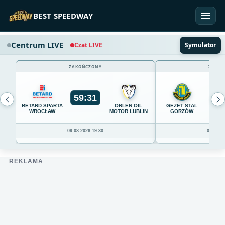
Przejdź do treści
BEST SPEEDWAY
Centrum LIVE
Czat LIVE
Symulator
ZAKOŃCZONY
ZAKOŃ
59
:
31
54
BETARD SPARTA
ORLEN OIL
GEZET STAL
WROCŁAW
MOTOR LUBLIN
GORZÓW
09.08.2026 19:30
09.08.20
REKLAMA