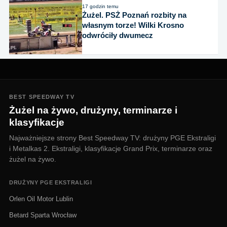
17 godzin temu
Żużel. PSŻ Poznań rozbity na
własnym torze! Wilki Krosno
odwróciły dwumecz
BEST SPEEDWAY TV
Żużel na żywo, drużyny, terminarze i
klasyfikacje
Najważniejsze strony Best Speedway TV: drużyny PGE Ekstraligi
i Metalkas 2. Ekstraligi, klasyfikacje Grand Prix, terminarze oraz
żużel na żywo.
DRUŻYNY PGE EKSTRALIGI
Orlen Oil Motor Lublin
Betard Sparta Wrocław