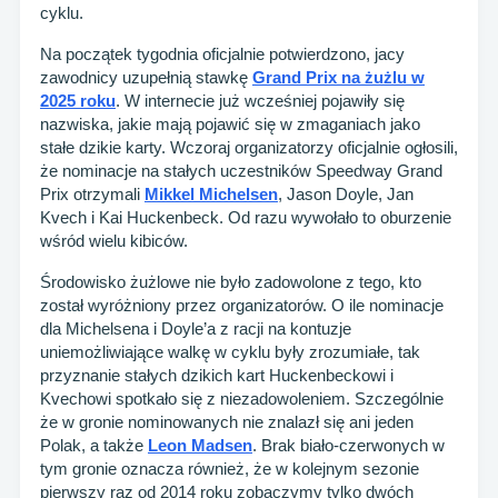
cyklu.
Na początek tygodnia oficjalnie potwierdzono, jacy
zawodnicy uzupełnią stawkę
Grand Prix na żużlu w
2025 roku
. W internecie już wcześniej pojawiły się
nazwiska, jakie mają pojawić się w zmaganiach jako
stałe dzikie karty. Wczoraj organizatorzy oficjalnie ogłosili,
że nominacje na stałych uczestników Speedway Grand
Prix otrzymali
Mikkel Michelsen
, Jason Doyle, Jan
Kvech i Kai Huckenbeck. Od razu wywołało to oburzenie
wśród wielu kibiców.
Środowisko żużlowe nie było zadowolone z tego, kto
został wyróżniony przez organizatorów. O ile nominacje
dla Michelsena i Doyle’a z racji na kontuzje
uniemożliwiające walkę w cyklu były zrozumiałe, tak
przyznanie stałych dzikich kart Huckenbeckowi i
Kvechowi spotkało się z niezadowoleniem. Szczególnie
że w gronie nominowanych nie znalazł się ani jeden
Polak, a także
Leon Madsen
. Brak biało-czerwonych w
tym gronie oznacza również, że w kolejnym sezonie
pierwszy raz od 2014 roku zobaczymy tylko dwóch