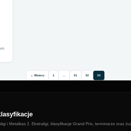
d
com
← Wstecz
1
…
31
32
33
lasyfikacje
i i Metalkas 2. Ekstraligi, klasyfikacje Grand Prix, terminarze oraz żu