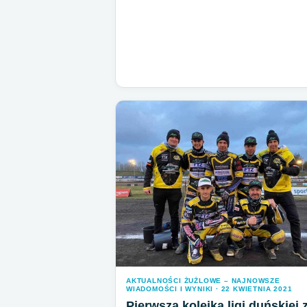
AKTUALNOŚCI ŻUŻLOWE – NAJNOWSZE
WIADOMOŚCI I WYNIKI · 22 KWIETNIA 2021
Pierwsza kolejka ligi duńskiej 