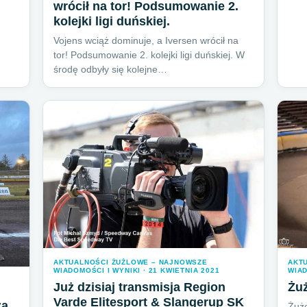
wrócił na tor! Podsumowanie 2.
kolejki ligi duńskiej.
Vojens wciąż dominuje, a Iversen wrócił na
tor! Podsumowanie 2. kolejki ligi duńskiej. W
środę odbyły się kolejne…
AKTUALNOŚCI ŻUŻLOWE – NAJNOWSZE
AKT
WIADOMOŚCI I WYNIKI · 21 KWIETNIA 2021
WIAD
Już dzisiaj transmisja Region
Żuż
Varde Elitesport & Slangerup SK
za
Żuże