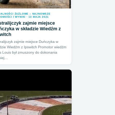
UALNOŚCI ŻUŻLOWE – NAJNOWSZE
OMOŚCI I WYNIKI · 13 MAJA 2021
tralijczyk zajmie miejsce
ńczyka w składzie Wiedźm z
witch
ralijczyk zajmie miejsce Duńczyka w
dzie Wiedźm z Ipswitch Promotor wiedźm
s Louis był zmuszony do dokonania
niej…