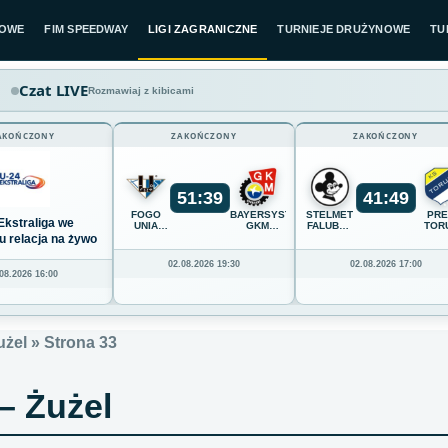
LOWE
FIM SPEEDWAY
LIGI ZAGRANICZNE
TURNIEJE DRUŻYNOWE
TU
Czat LIVE
Rozmawiaj z kibicami
AKOŃCZONY
ZAKOŃCZONY
ZAKOŃCZONY
51
:
39
41
:
49
FOGO
BAYERSYSTEM
STELMET
PR
Ekstraliga we
UNIA
GKM
FALUBAZ
TOR
LESZNO
GRUDZIĄDZ
ZIELONA
u relacja na żywo
GÓRA
02.08.2026 19:30
02.08.2026 17:00
08.2026 16:00
użel
»
Strona 33
– Żużel