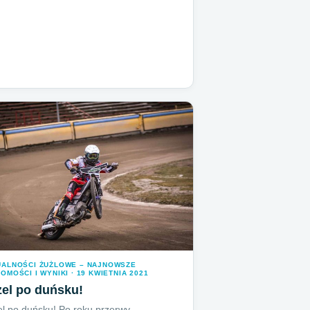
UALNOŚCI ŻUŻLOWE – NAJNOWSZE
OMOŚCI I WYNIKI · 19 KWIETNIA 2021
el po duńsku!
l po duńsku! Po roku przerwy