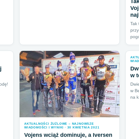
Tak
Vo
naj
Tak 
przy
pog
AKT
WIAD
j
Dwi
w 
rodę!
Dwie
w Be
na 
AKTUALNOŚCI ŻUŻLOWE – NAJNOWSZE
WIADOMOŚCI I WYNIKI · 30 KWIETNIA 2021
Vojens wciąż dominuje, a Iversen