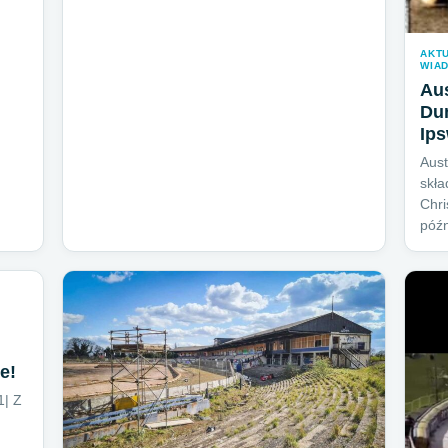
AKT
WIAD
Aus
Du
Ips
Aust
skła
Chri
póź
e!
1| Z