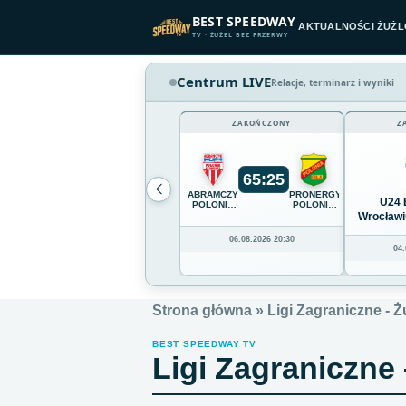
Przejdź do treści
BEST SPEEDWAY
AKTUALNOŚCI ŻUŻ
TV · ŻUŻEL BEZ PRZERWY
Centrum LIVE
Relacje, terminarz i wyniki
ZAKOŃCZONY
Z
65
:
25
ABRAMCZYK
PRONERGY
U24 
POLONIA
POLONIA
BYDGOSZCZ
PIŁA
Wrocławi
06.08.2026 20:30
04.
Strona główna
»
Ligi Zagraniczne - Ż
BEST SPEEDWAY TV
Ligi Zagraniczne 