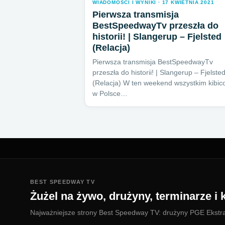
WIADOMOŚCI I WYNIKI · 17 KWIETNIA 2021
Pierwsza transmisja
BestSpeedwayTv przeszła do
historii! | Slangerup – Fjelsted
(Relacja)
Pierwsza transmisja BestSpeedwayTv
przeszła do historii! | Slangerup – Fjelste
(Relacja) W ten weekend wszystkim kibi
w Polsce…
BEST SPEEDWAY TV
Żużel na żywo, drużyny, terminarze i k
Najważniejsze strony Best Speedway TV: drużyny PGE Ekstralig