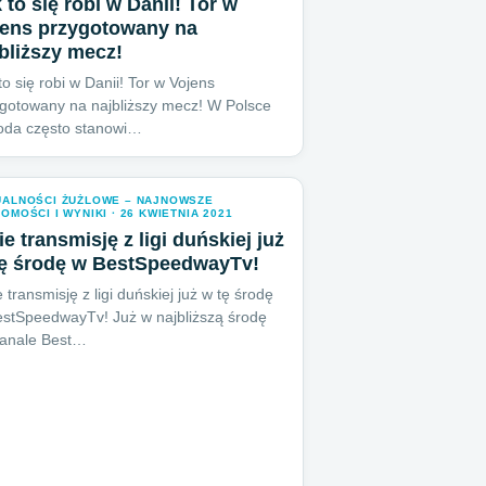
 to się robi w Danii! Tor w
jens przygotowany na
bliższy mecz!
to się robi w Danii! Tor w Vojens
gotowany na najbliższy mecz! W Polsce
oda często stanowi…
UALNOŚCI ŻUŻLOWE – NAJNOWSZE
OMOŚCI I WYNIKI · 26 KWIETNIA 2021
e transmisję z ligi duńskiej już
tę środę w BestSpeedwayTv!
 transmisję z ligi duńskiej już w tę środę
stSpeedwayTv! Już w najbliższą środę
kanale Best…