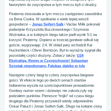
faworytem do zwycięstwa w tym meczu byli ci drudzy.
Piraterna stosowała w tym meczu zastępstwo zawodnika
za Bena Cooka. W spotkanie o wiele lepiej weszli
gospodarze –
Jonas Seifert-Salk
i Vaclav Milik pokonali
podwójnie Krzysztofa Buczkowskiego i Szymona
Woźniaka, a w kolejnym biegu także padł wynik 5:1 na
korzyść Piraterny. Dopiero w trzeciej gonitwie odkuli się
goście, wygrywając 2:4. W skład pary wchodzili Kai
Huckenbeck i Oliver Berntzon. Był to wyraźny sygnał dla
pozostałej części drużyny.
Zobacz takżę:
U24
Ekstraliga. Remis w Częstochowie! Sebastian
Szostak niepokonany, Falubaz daleko w tyle
Następne cztery biegi to cztery zwycięstwa biegowe
gości. W efekcie tego po dwóch seriach startów
Indianerna wyszła na sześciopunktowe prowadzenie.
Gonitwy numer osiem i dziewięć nie zakończyły się
podziałem punktów. Pierwsze “trójki” od czasu biegu
drugiego dla Piraterny przywieźli wtedy odpowiednio
Oskar Paluch i Jonas Seifert-Salk. Długo na kolejne ciosy