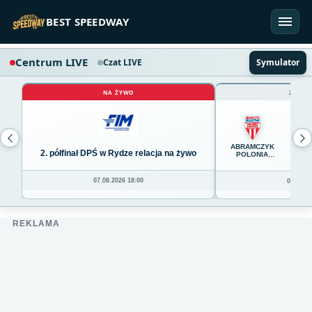
Przejdź do treści
BEST SPEEDWAY
Centrum LIVE
Czat LIVE
Symulator
NA ŻYWO
ZAKOŃ
65
ABRAMCZYK
2. półfinał DPŚ w Rydze relacja na żywo
POLONIA
BYDGOSZCZ
07.08.2026 18:00
06.08.20
REKLAMA