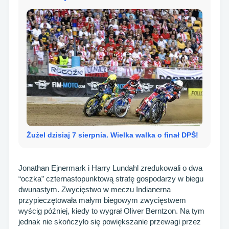
Żużel dzisiaj 7 sierpnia. Wielka walka o finał DPŚ!
Jonathan Ejnermark i Harry Lundahl zredukowali o dwa
“oczka” czternastopunktową stratę gospodarzy w biegu
dwunastym. Zwycięstwo w meczu Indianerna
przypieczętowała małym biegowym zwycięstwem
wyścig później, kiedy to wygrał Oliver Berntzon. Na tym
jednak nie skończyło się powiększanie przewagi przez