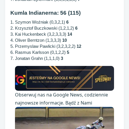
Kumla Indianerna: 56 (115)
1. Szymon Woźniak (0,3,2,1)
6
2. Krzysztof Buczkowski (1,2,1,2)
6
3. Kai Huckenbeck (3,2,3,3,3)
14
4. Oliver Berntzon (1,3,3,3)
10
5. Przemyslaw Pawlicki (3,2,3,2,2)
12
6. Rasmus Karlsson (0,1,2,2)
5
7. Jonatan Grahn (1,1,1,0)
3
Obserwuj nas na Google News, codziennie
najnowsze informacje. Bądź z Nami