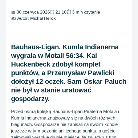
📅 30 czerwca 2026
🕒 21:10
⏱ 3 min czytania
✍️ Autor:
Michał Herok
Bauhaus-Ligan. Kumla Indianerna
wygrała w Motali 56:34. Kai
Huckenbeck zdobył komplet
punktów, a Przemysław Pawlicki
dołożył 12 oczek. Sam Oskar Paluch
nie był w stanie uratować
gospodarzy.
Przed ósmą kolejką Bauhaus-Ligan Piraterna Motala i
Kumla Indianerna znajdowały się na dwóch różnych
biegunach. Gospodarze nie zapisali na swoim koncie
jeszcze w tym sezonie ani jednego punktu, a goście
zajmowali wysokie drugie miejsce. W związku z tym