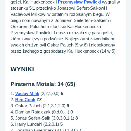
gości. Kai Huckenbeck i
Przemysław Pawlicki
wygrali w
stosunku 5:1 przeciwko Jonasowi Seifert-Salkowi i
Vaclavowi Milikowi w ostatnim rozpisanym biegu. W
biegu nominowanym z Jonasem Seifertem-Salkiem i
Oskarem Paluchem starli się Kai Huckenbeck i
Przemysław Pawlicki. Lepsza okazała się para gości,
która zwyciężyła podwójnie. Najlepszymi zawodnikami
swoich drużyn byli Oskar Paluch (9 w 6) i niepokonany
przez żadnego z gospodarzy Kai Huckenbeck (14 w 5).
WYNIKI
Piraterna Motala: 34 (65)
1.
Vaclav Milik
(2,2,1,0,0)
5
2.
Ben Cook
ZZ
3. Oskar Paluch (2,1,3,1,2,0)
9
4. Damian Ratajczak (0,d,0,-,-)
0
5. Jonas Seifert-Salk (3,0,3,0,1,1)
8
6. Harry Lundahl (2,2,0,1)
5
7. Jonathan Ejnermark (3,0,0,1,3,0)
7