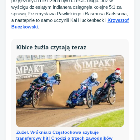
przyjezdnych nie trzeba było czekać długo. Już w
wyścigu dziesiątym Indianera osiągnęła kolejne 5:1 za
sprawą Przemysława Pawlickiego i Rasmusa Karlssona,
a następnie to samo uczynili Kai Huckenbeck i
Krzysztof
Buczkowski
.
Kibice żużla czytają teraz
Żużel. Włókniarz Częstochowa szykuje
transferowy hit! Chodzi o trzech zawodników