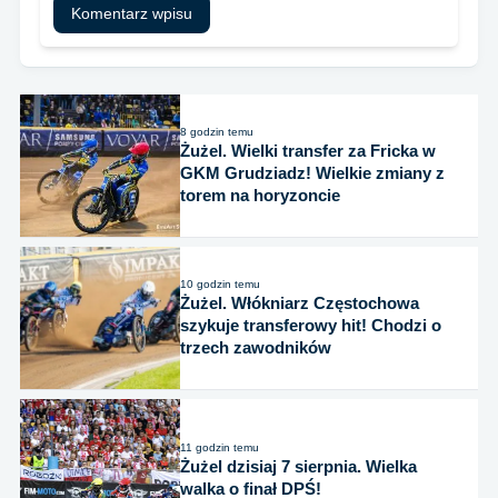
8 godzin temu
Żużel. Wielki transfer za Fricka w
GKM Grudziadz! Wielkie zmiany z
torem na horyzoncie
10 godzin temu
Żużel. Włókniarz Częstochowa
szykuje transferowy hit! Chodzi o
trzech zawodników
11 godzin temu
Żużel dzisiaj 7 sierpnia. Wielka
walka o finał DPŚ!