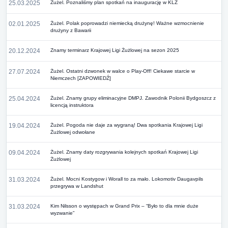
25.03.2025
Żużel. Poznaliśmy plan spotkań na inaugurację w KLŻ
02.01.2025
Żużel. Polak poprowadzi niemiecką drużynę! Ważne wzmocnienie
drużyny z Bawarii
20.12.2024
Znamy terminarz Krajowej Ligi Żużlowej na sezon 2025
27.07.2024
Żużel. Ostatni dzwonek w walce o Play-Off! Ciekawe starcie w
Niemczech [ZAPOWIEDŹ]
25.04.2024
Żużel. Znamy grupy eliminacyjne DMPJ. Zawodnik Polonii Bydgoszcz z
licencją instruktora
19.04.2024
Żużel. Pogoda nie daje za wygraną! Dwa spotkania Krajowej Ligi
Żużlowej odwołane
09.04.2024
Żużel. Znamy daty rozgrywania kolejnych spotkań Krajowej Ligi
Żużlowej
31.03.2024
Żużel. Mocni Kostygow i Worall to za mało. Lokomotiv Daugavpils
przegrywa w Landshut
31.03.2024
Kim Nilsson o występach w Grand Prix – “Było to dla mnie duże
wyzwanie”