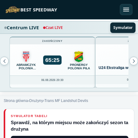
Przejdź do treści
BEST SPEEDWAY
Centrum LIVE
Czat LIVE
Symulator
ZAKOŃCZONY
ZAKOŃ
65
:
25
ABRAMCZYK
PRONERGY
U24 Ekstraliga we Wro
POLONIA
POLONIA PIŁA
BYDGOSZCZ
04.08.20
06.08.2026 20:30
Strona główna
›
Drużyny
›
Trans MF Landshut Devils
SYMULATOR TABELI
Sprawdź, na którym miejscu może zakończyć sezon ta
drużyna