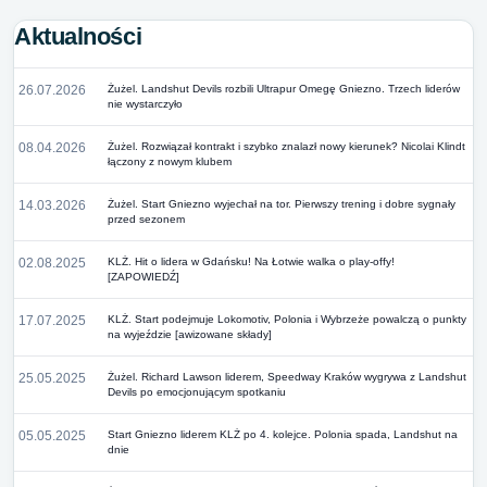
Aktualności
26.07.2026
Żużel. Landshut Devils rozbili Ultrapur Omegę Gniezno. Trzech liderów
nie wystarczyło
08.04.2026
Żużel. Rozwiązał kontrakt i szybko znalazł nowy kierunek? Nicolai Klindt
łączony z nowym klubem
14.03.2026
Żużel. Start Gniezno wyjechał na tor. Pierwszy trening i dobre sygnały
przed sezonem
02.08.2025
KLŻ. Hit o lidera w Gdańsku! Na Łotwie walka o play-offy!
[ZAPOWIEDŹ]
17.07.2025
KLŻ. Start podejmuje Lokomotiv, Polonia i Wybrzeże powalczą o punkty
na wyjeździe [awizowane składy]
25.05.2025
Żużel. Richard Lawson liderem, Speedway Kraków wygrywa z Landshut
Devils po emocjonującym spotkaniu
05.05.2025
Start Gniezno liderem KLŻ po 4. kolejce. Polonia spada, Landshut na
dnie