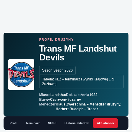
PROFIL DRUŻYNY
Trans MF Landshut
Devils
Sezon Sezon 2026
Tabela: KLŻ – terminarz i wyniki Krajowej Ligi
Żużlowej
Miasto
Landshut
Rok założenia
1922
Barwy
Czerwony i czarny
Menedżer
Klaus Zwerschina – Menedżer drużyny,
Herbert Rudolph – Trener
Profil
Terminarz
Skład
Historia składów
Aktualności