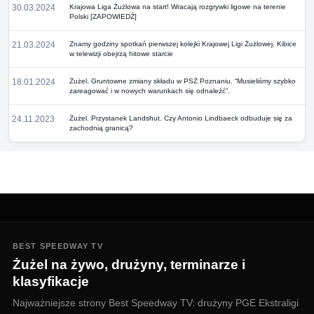
30.03.2024
Krajowa Liga Żużlowa na start! Wracają rozgrywki ligowe na terenie
Polski [ZAPOWIEDŹ]
21.03.2024
Znamy godziny spotkań pierwszej kolejki Krajowej Ligi Żużlowej. Kibice
w telewizji obejrzą hitowe starcie
18.01.2024
Żużel. Gruntowne zmiany składu w PSŻ Poznaniu. “Musieliśmy szybko
zareagować i w nowych warunkach się odnaleźć”.
24.11.2023
Żużel. Przystanek Landshut. Czy Antonio Lindbaeck odbuduje się za
zachodnią granicą?
BEST SPEEDWAY TV
Żużel na żywo, drużyny, terminarze i
klasyfikacje
Najważniejsze strony Best Speedway TV: drużyny PGE Ekstraligi