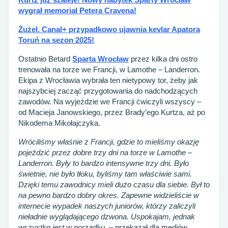
wygrał memoriał Petera Cravena!
Żużel. Canal+ przypadkowo ujawnia kevlar Apatora
Toruń na sezon 2025!
Ostatnio Betard
Sparta Wrocław
przez kilka dni ostro
trenowała na torze we Francji, w Lamothe – Landerron.
Ekipa z Wrocławia wybrała ten nietypowy tor, żeby jak
najszybciej zacząć przygotowania do nadchodzących
zawodów. Na wyjeździe we Francji ćwiczyli wszyscy –
od Macieja Janowskiego, przez Brady’ego Kurtza, aż po
Nikodema Mikołajczyka.
Wróciliśmy właśnie z Francji, gdzie to mieliśmy okazję
pojeździć przez dobre trzy dni na torze w Lamothe –
Landerron. Były to bardzo intensywne trzy dni. Było
świetnie, nie było tłoku, byliśmy tam właściwie sami.
Dzięki temu zawodnicy mieli dużo czasu dla siebie. Był to
na pewno bardzo dobry okres. Zapewne widzieliście w
internecie wypadek naszych juniorów, którzy zaliczyli
nieładnie wyglądającego dzwona. Uspokajam, jednak
wszystko jest w porządku.
– przekazał dla mediów