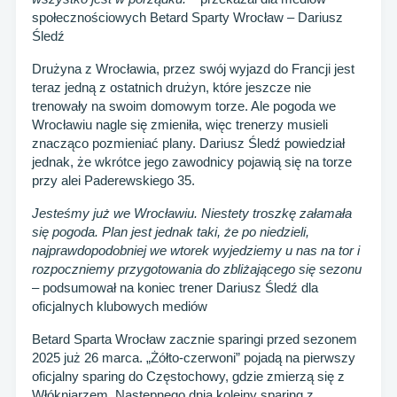
społecznościowych Betard Sparty Wrocław – Dariusz
Śledź
Drużyna z Wrocławia, przez swój wyjazd do Francji jest
teraz jedną z ostatnich drużyn, które jeszcze nie
trenowały na swoim domowym torze. Ale pogoda we
Wrocławiu nagle się zmieniła, więc trenerzy musieli
znacząco pozmieniać plany. Dariusz Śledź powiedział
jednak, że wkrótce jego zawodnicy pojawią się na torze
przy alei Paderewskiego 35.
Jesteśmy już we Wrocławiu. Niestety troszkę załamała
się pogoda. Plan jest jednak taki, że po niedzieli,
najprawdopodobniej we wtorek wyjedziemy u nas na tor i
rozpoczniemy przygotowania do zbliżającego się sezonu
– podsumował na koniec trener Dariusz Śledź dla
oficjalnych klubowych mediów
Betard Sparta Wrocław zacznie sparingi przed sezonem
2025 już 26 marca. „Żółto-czerwoni” pojadą na pierwszy
oficjalny sparing do Częstochowy, gdzie zmierzą się z
Włókniarzem. Następnego dnia kolejny sparing z