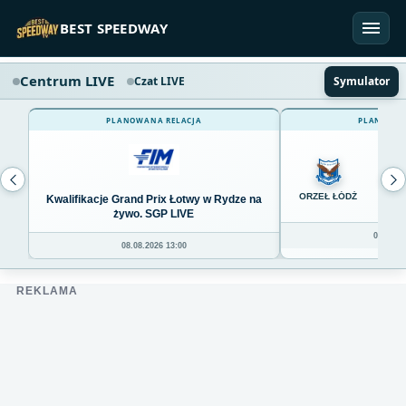
Przejdź do treści
BEST SPEEDWAY
Centrum LIVE
Czat LIVE
Symulator
PLANOWANA RELACJA
PLANOWAN
0
ORZEŁ ŁÓDŹ
Kwalifikacje Grand Prix Łotwy w Rydze na
żywo. SGP LIVE
08.08.20
08.08.2026 13:00
REKLAMA