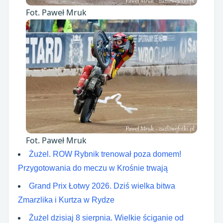
Fot. Paweł Mruk
Fot. Paweł Mruk
Żużel. ROW Rybnik trenował poza domem!
Przygotowania do meczu w Krośnie trwają
Grand Prix Łotwy 2026. Dziś wielka bitwa
Zmarzlika i Kurtza w Rydze
Żużel dzisiaj 8 sierpnia. Wielkie ściganie od