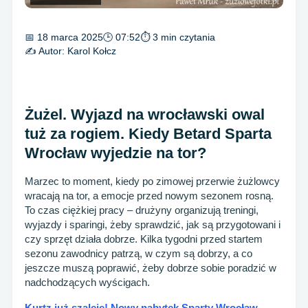
📅 18 marca 2025
🕒 07:52
⏱ 3 min czytania
✍️ Autor:
Karol Kołcz
Żużel. Wyjazd na wrocławski owal
tuż za rogiem. Kiedy Betard Sparta
Wrocław wyjedzie na tor?
Marzec to moment, kiedy po zimowej przerwie żużlowcy
wracają na tor, a emocje przed nowym sezonem rosną.
To czas ciężkiej pracy – drużyny organizują treningi,
wyjazdy i sparingi, żeby sprawdzić, jak są przygotowani i
czy sprzęt działa dobrze. Kilka tygodni przed startem
sezonu zawodnicy patrzą, w czym są dobrzy, a co
jeszcze muszą poprawić, żeby dobrze sobie poradzić w
nadchodzących wyścigach.
Kurtz już szaleje! Nowy nabytek Sparty Wrocław