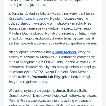
raczej nie ma już szans.
Z Torunia, dokładnie tak, jak Kvech, na rynek trafił także
Krzysztof Lewandowski
. Polski młodzieżowiec, w
obliczu słabych występów w mistrzowskim roku Pres
Toruń, stracił miejsce w składzie na rzecz 16-letniego
Mikołaja Duchińskiego. Po kilku przeciętnych latach klub
stracił do niego cierpliwość, dlatego teraz będzie musiał
szukać nowych wyzwań, aby uratować sportową karierę.
Nieco lepsze notowania ma
Antoni Mencel
, który po
solidnym sezonie w Metalkas 2. Ekstralidze ostatecznie
musiał pożegnać się z FOGO Unią Leszno w związku z
powrotem “Byków” do elity. Na pozycji juniora zastąpi go
triumfator cyklu SGP2, Nazar Parnicki. Sam Mencel
może trafić do
Poznania lub Piły
, gdzie będzie mógł
liczyć na regularne starty.
W trudnej sytuacji znajduje się
Jonas Seifert-Salk
.
Duński zawodnik niedawno świętował historyczny awans
Polonii Piła na zaplecze, ale nie znalazł się w planach
klubu na kolejny sezon. Seifert-Salk być może poszuka