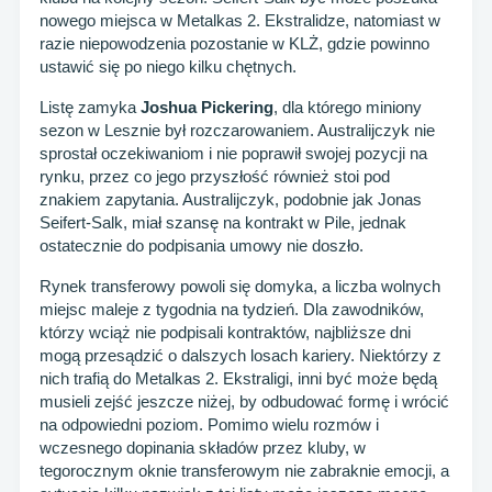
nowego miejsca w Metalkas 2. Ekstralidze, natomiast w
razie niepowodzenia pozostanie w KLŻ, gdzie powinno
ustawić się po niego kilku chętnych.
Listę zamyka
Joshua Pickering
, dla którego miniony
sezon w Lesznie był rozczarowaniem. Australijczyk nie
sprostał oczekiwaniom i nie poprawił swojej pozycji na
rynku, przez co jego przyszłość również stoi pod
znakiem zapytania. Australijczyk, podobnie jak Jonas
Seifert-Salk, miał szansę na kontrakt w Pile, jednak
ostatecznie do podpisania umowy nie doszło.
Rynek transferowy powoli się domyka, a liczba wolnych
miejsc maleje z tygodnia na tydzień. Dla zawodników,
którzy wciąż nie podpisali kontraktów, najbliższe dni
mogą przesądzić o dalszych losach kariery. Niektórzy z
nich trafią do Metalkas 2. Ekstraligi, inni być może będą
musieli zejść jeszcze niżej, by odbudować formę i wrócić
na odpowiedni poziom. Pomimo wielu rozmów i
wczesnego dopinania składów przez kluby, w
tegorocznym oknie transferowym nie zabraknie emocji, a