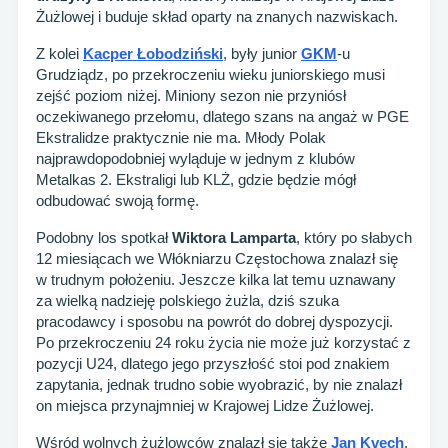
Żużlowej i buduje skład oparty na znanych nazwiskach.
Z kolei
Kacper Łobodziński
, były junior
GKM
-u
Grudziądz, po przekroczeniu wieku juniorskiego musi
zejść poziom niżej. Miniony sezon nie przyniósł
oczekiwanego przełomu, dlatego szans na angaż w PGE
Ekstralidze praktycznie nie ma. Młody Polak
najprawdopodobniej wyląduje w jednym z klubów
Metalkas 2. Ekstraligi lub KLŻ, gdzie będzie mógł
odbudować swoją formę.
Podobny los spotkał
Wiktora Lamparta
, który po słabych
12 miesiącach we Włókniarzu Częstochowa znalazł się
w trudnym położeniu. Jeszcze kilka lat temu uznawany
za wielką nadzieję polskiego żużla, dziś szuka
pracodawcy i sposobu na powrót do dobrej dyspozycji.
Po przekroczeniu 24 roku życia nie może już korzystać z
pozycji U24, dlatego jego przyszłość stoi pod znakiem
zapytania, jednak trudno sobie wyobrazić, by nie znalazł
on miejsca przynajmniej w Krajowej Lidze Żużlowej.
Wśród wolnych żużlowców znalazł się także
Jan Kvech
.