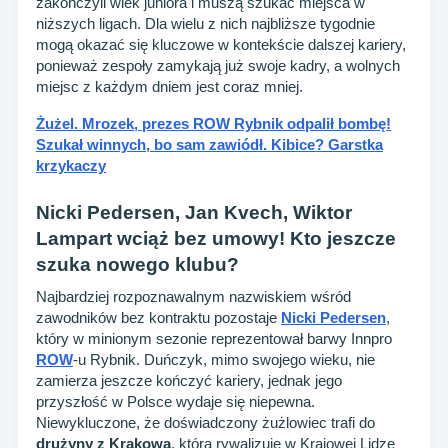
zakończyli wiek juniora i muszą szukać miejsca w
niższych ligach. Dla wielu z nich najbliższe tygodnie
mogą okazać się kluczowe w kontekście dalszej kariery,
ponieważ zespoły zamykają już swoje kadry, a wolnych
miejsc z każdym dniem jest coraz mniej.
Żużel. Mrozek, prezes ROW Rybnik odpalił bombę!
Szukał winnych, bo sam zawiódł. Kibice? Garstka
krzykaczy
Nicki Pedersen, Jan Kvech, Wiktor
Lampart wciąż bez umowy! Kto jeszcze
szuka nowego klubu?
Najbardziej rozpoznawalnym nazwiskiem wśród
zawodników bez kontraktu pozostaje
Nicki Pedersen
,
który w minionym sezonie reprezentował barwy Innpro
ROW
-u Rybnik. Duńczyk, mimo swojego wieku, nie
zamierza jeszcze kończyć kariery, jednak jego
przyszłość w Polsce wydaje się niepewna.
Niewykluczone, że doświadczony żużlowiec trafi do
drużyny z Krakowa
, która rywalizuje w Krajowej Lidze