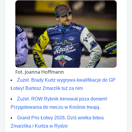
Fot. Joanna Hoffmann
Żużel. Brady Kurtz wygrywa kwalifikacje do GP
Łotwy! Bartosz Zmarzlik tuż za nim
Żużel. ROW Rybnik trenował poza domem!
Przygotowania do meczu w Krośnie trwają
Grand Prix Łotwy 2026. Dziś wielka bitwa
Zmarzlika i Kurtza w Rydze