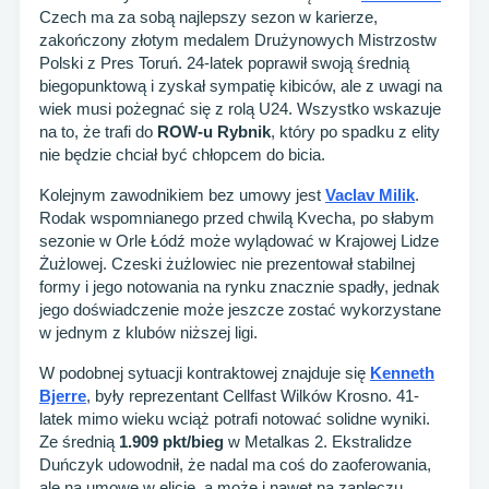
Czech ma za sobą najlepszy sezon w karierze,
zakończony złotym medalem Drużynowych Mistrzostw
Polski z Pres Toruń. 24-latek poprawił swoją średnią
biegopunktową i zyskał sympatię kibiców, ale z uwagi na
wiek musi pożegnać się z rolą U24. Wszystko wskazuje
na to, że trafi do
ROW-u Rybnik
, który po spadku z elity
nie będzie chciał być chłopcem do bicia.
Kolejnym zawodnikiem bez umowy jest
Vaclav Milik
.
Rodak wspomnianego przed chwilą Kvecha, po słabym
sezonie w Orle Łódź może wylądować w Krajowej Lidze
Żużlowej. Czeski żużlowiec nie prezentował stabilnej
formy i jego notowania na rynku znacznie spadły, jednak
jego doświadczenie może jeszcze zostać wykorzystane
w jednym z klubów niższej ligi.
W podobnej sytuacji kontraktowej znajduje się
Kenneth
Bjerre
, były reprezentant Cellfast Wilków Krosno. 41-
latek mimo wieku wciąż potrafi notować solidne wyniki.
Ze średnią
1.909 pkt/bieg
w Metalkas 2. Ekstralidze
Duńczyk udowodnił, że nadal ma coś do zaoferowania,
ale na umowę w elicie, a może i nawet na zapleczu,