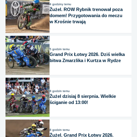
4 godziny temu
Żużel. ROW Rybnik trenował poza
domem! Przygotowania do meczu
w Krośnie trwają
5 godzin temu
Grand Prix Łotwy 2026. Dziś wielka
bitwa Zmarzlika i Kurtza w Rydze
8 godzin temu
Żużel dzisiaj 8 sierpnia. Wielkie
ściganie od 13:00!
8 godzin temu
Żużel. Grand Prix Łotwy 2026.