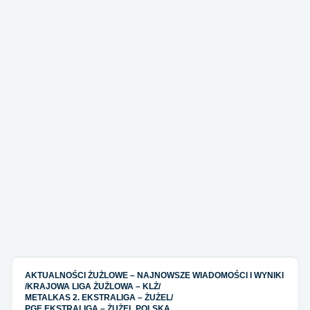
AKTUALNOŚCI ŻUŻLOWE – NAJNOWSZE WIADOMOŚCI I WYNIKI
/
KRAJOWA LIGA ŻUŻLOWA – KLŻ
/
METALKAS 2. EKSTRALIGA – ŻUŻEL
/
PGE EKSTRALIGA – ŻUŻEL POLSKA