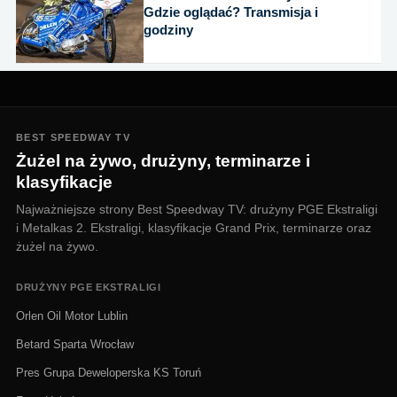
Gdzie oglądać? Transmisja i
godziny
BEST SPEEDWAY TV
Żużel na żywo, drużyny, terminarze i
klasyfikacje
Najważniejsze strony Best Speedway TV: drużyny PGE Ekstraligi
i Metalkas 2. Ekstraligi, klasyfikacje Grand Prix, terminarze oraz
żużel na żywo.
DRUŻYNY PGE EKSTRALIGI
Orlen Oil Motor Lublin
Betard Sparta Wrocław
Pres Grupa Deweloperska KS Toruń