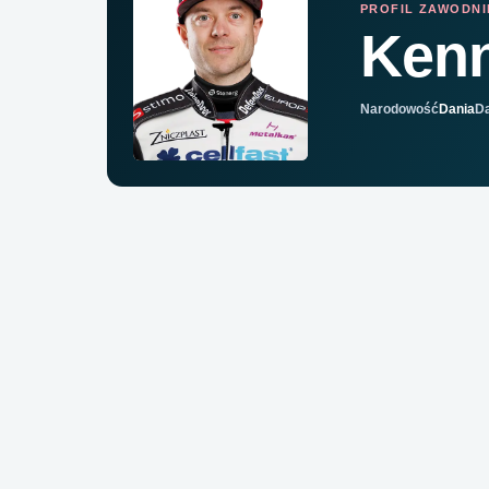
PROFIL ZAWODN
Kenn
Narodowość
Dania
Da