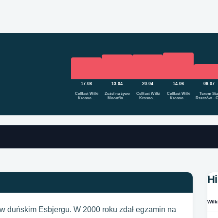
17.08
13.04
20.04
14.06
06.07
Cellfast Wilki
Żużel na żywo
Cellfast Wilki
Cellfast Wilki
Texom Sta
Krosno…
Moonfin…
Krosno…
Krosno…
Rzeszów – 
Hi
Wilk
u w duńskim Esbjergu. W 2000 roku zdał egzamin na