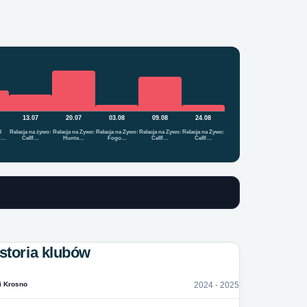
13.07
20.07
03.08
09.08
24.08
l
Relacja na żywo:
Relacja na Żywo:
Relacja na Żywo:
Relacja na Żywo:
Relacja na Żywo:
C…
Cellf…
Hunte…
Fogo…
Cellf…
Cellf…
storia klubów
i Krosno
2024 - 2025