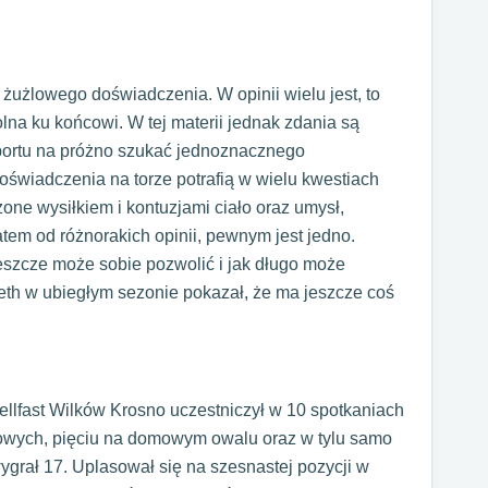
 żużlowego doświadczenia. W opinii wielu jest, to
olna ku końcowi. W tej materii jednak zdania są
portu na próżno szukać jednoznacznego
doświadczenia na torze potrafią w wielu kwestiach
ne wysiłkiem i kontuzjami ciało oraz umysł,
atem od różnorakich opinii, pewnym jest jedno.
 jeszcze może sobie pozwolić i jak długo może
eth w ubiegłym sezonie pokazał, że ma jeszcze coś
llfast Wilków Krosno uczestniczył w 10 spotkaniach
lowych, pięciu na domowym owalu oraz w tylu samo
ygrał 17. Uplasował się na szesnastej pozycji w