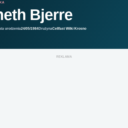
IKA
eth Bjerre
ta urodzenia
24/05/1984
Drużyna
Cellfast Wilki Krosno
REKLAMA