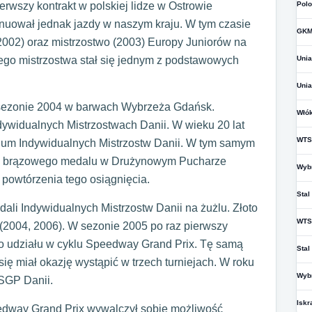
ierwszy kontrakt w polskiej lidze w Ostrowie
Polo
nuował jednak jazdy w naszym kraju. W tym czasie
GKM
2002) oraz mistrzostwo (2003) Europy Juniorów na
ego mistrzostwa stał się jednym z podstawowych
Unia
Unia
 sezonie 2004 w barwach Wybrzeża Gdańsk.
Włók
dywidualnych Mistrzostwach Danii. W wieku 20 lat
WTS
odium Indywidualnych Mistrzostw Danii. W tym samym
cie brązowego medalu w Drużynowym Pucharze
Wyb
 powtórzenia tego osiągnięcia.
Stal
li Indywidualnych Mistrzostw Danii na żużlu. Złoto
WTS
z (2004, 2006). W sezonie 2005 po raz pierwszy
do udziału w cyklu Speedway Grand Prix. Tę samą
Stal
się miał okazję wystąpić w trzech turniejach. W roku
Wyb
SGP Danii.
Iskr
eedway Grand Prix wywalczył sobie możliwość