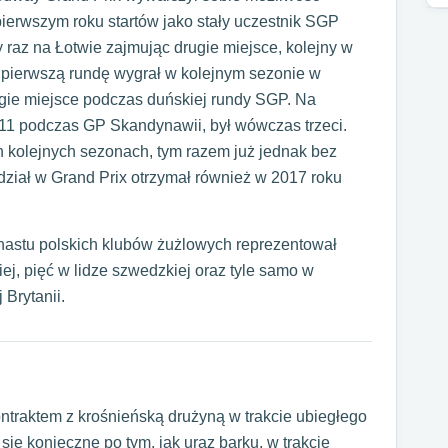
ierwszym roku startów jako stały uczestnik SGP
raz na Łotwie zajmując drugie miejsce, kolejny w
ą pierwszą rundę wygrał w kolejnym sezonie w
gie miejsce podczas duńskiej rundy SGP. Na
011 podczas GP Skandynawii, był wówczas trzeci.
h kolejnych sezonach, tym razem już jednak bez
iał w Grand Prix otrzymał również w 2017 roku
enastu polskich klubów żużlowych reprezentował
ej, pięć w lidze szwedzkiej oraz tyle samo w
Brytanii.
ontraktem z krośnieńską drużyną w trakcie ubiegłego
ę konieczne po tym, jak uraz barku, w trakcie