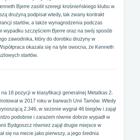
enneth Bjerre zasilił szeregi krośnieńskiego klubu w
szą drużyną podpisał wtedy, tak zwany kontrakt
rancji startów, a także wynagrodzenia podczas
ym wypadku szczęściem Bjerre oraz na swój sposób
ego zawodnika, który do dorobku drużyny w
 Współpraca okazała się na tyle owocna, że Kenneth
użlowych startów.
a 16 pozycji w klasyfikacji generalnej Metalkas 2.
 odnotował w 2017 roku w barwach Unii Tarnów. Wtedy
wynoszącą 2.346, w sezonie wygrał 46 biegów i zajął
Bardzo podobnie i zarazem równie dobrze wypadł w
nii Bydgoszcz również zajął drugie miejsce w
wał się na mecie jako pierwszy, a jego średnia