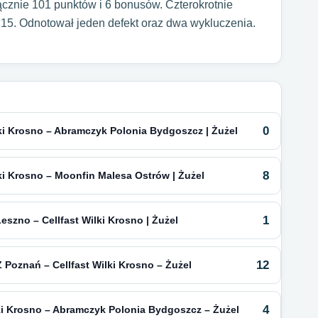
łącznie 101 punktów i 6 bonusów. Czterokrotnie
u 15. Odnotował jeden defekt oraz dwa wykluczenia.
0
lki Krosno – Abramczyk Polonia Bydgoszcz | Żużel
8
lki Krosno – Moonfin Malesa Ostrów | Żużel
1
szno – Cellfast Wilki Krosno | Żużel
12
 Poznań – Cellfast Wilki Krosno – Żużel
4
lki Krosno – Abramczyk Polonia Bydgoszcz – Żużel