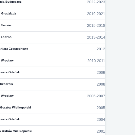
nia Bydgoszcz
2022-2023
 Grudziądz
2019-2021
 Tarnów
2015-2018
 Leszno
2013-2014
niarz Częstochowa
2012
 Wrocław
2010-2011
rzeże Gdańsk
2009
 Rzeszów
2008
 Wrocław
2006-2007
 Gorzów Wielkopolski
2005
rzeże Gdańsk
2004
a Ostrów Wielkopolski
2001