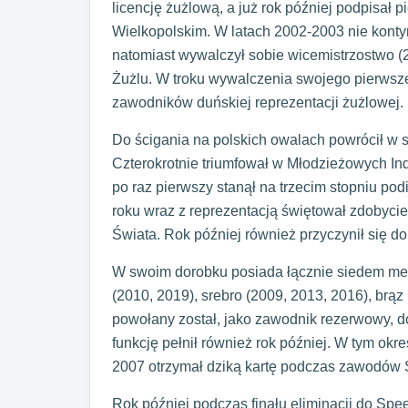
licencję żużlową, a już rok później podpisał p
Wielkopolskim. W latach 2002-2003 nie konty
natomiast wywalczył sobie wicemistrzostwo (
Żużlu. W troku wywalczenia swojego pierwsz
zawodników duńskiej reprezentacji żużlowej.
Do ścigania na polskich owalach powrócił w
Czterokrotnie triumfował w Młodzieżowych In
po raz pierwszy stanął na trzecim stopniu p
roku wraz z reprezentacją świętował zdoby
Świata. Rok później również przyczynił się do
W swoim dorobku posiada łącznie siedem meda
(2010, 2019), srebro (2009, 2013, 2016), brą
powołany został, jako zawodnik rezerwowy, 
funkcję pełnił również rok później. W tym okre
2007 otrzymał dziką kartę podczas zawodów 
Rok później podczas finału eliminacji do Sp