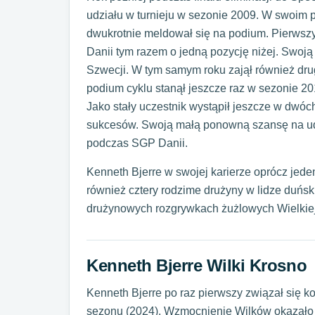
udziału w turnieju w sezonie 2009. W swoim p
dwukrotnie meldował się na podium. Pierwszy 
Danii tym razem o jedną pozycję niżej. Swoj
Szwecji. W tym samym roku zajął również dru
podium cyklu stanął jeszcze raz w sezonie 2
Jako stały uczestnik wystąpił jeszcze w dwóc
sukcesów. Swoją małą ponowną szansę na udz
podczas SGP Danii.
Kenneth Bjerre w swojej karierze oprócz jed
również cztery rodzime drużyny w lidze duński
drużynowych rozgrywkach żużlowych Wielkiej 
Kenneth Bjerre Wilki Krosno
Kenneth Bjerre po raz pierwszy związał się k
sezonu (2024). Wzmocnienie Wilków okazało si