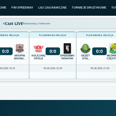
LOWE
FIM SPEEDWAY
LIGI ZAGRANICZNE
TURNIEJE DRUŻYNOWE
TU
Czat LIVE
Rozmawiaj z kibicami
OWANA RELACJA
PLANOWANA RELACJA
PLANOWANA RELACJA
0
:
0
0
:
0
0
:
0
MOOFIN
KOLEJARZ
SPEEDWAY
GEZET
WŁÓKN
MAGNUS
OPOLE
KRAKÓW
STAL
CZĘST
OSTRÓW
GORZÓW
WIELKOPOLSKI
08.2026 15:15
09.08.2026 16:30
09.08.2026 17:00