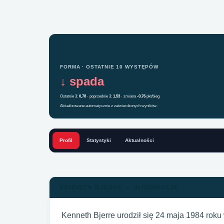
FORMA · OSTATNIE 10 WYSTĘPÓW
↓ spada
Ostatnie 3:
0,78
· poprzednie 3:
1,53
· zmiana
-0,76
pkt/bieg
Aktualizowane automatycznie z zatwierdzonych wyników.
Profil
Statystyki
Aktualności
KENNETH BJERRE — INFORMACJE
Kenneth Bjerre urodził się 24 maja 1984 rok