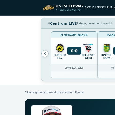
Przejdź do treści
BEST SPEEDWAY
AKTUALNOŚCI ŻUŻ
TV · ŻUŻEL BEZ PRZERWY
Centrum LIVE
Relacje, terminarz i wyniki
PLANOWANA RELACJA
PLAN
0
:
0
HUNTERS
CELLFAST
INNPRO
PSŻ
WILKI
ROW
POZNAŃ
KROSNO
RYBNIK
09.08.2026 13:00
09.
Strona główna
›
Zawodnicy
›
Kenneth Bjerre