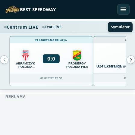
Przejdź do treści
BEST SPEEDWAY
Centrum LIVE
Czat LIVE
Symulator
PLANOWANA RELACJA
ZAKOŃ
0
:
0
ABRAMCZYK
PRONERGY
U24 Ekstraliga we Wro
POLONIA
POLONIA PIŁA
BYDGOSZCZ
04.08.20
06.08.2026 20:30
REKLAMA