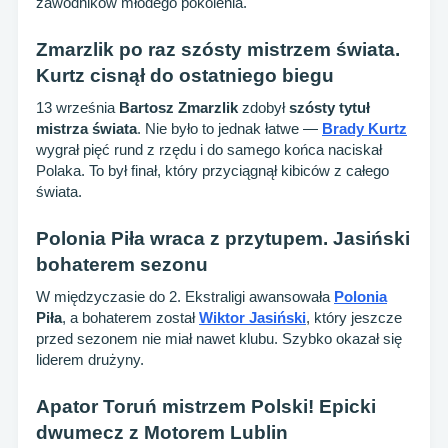
zawodników młodego pokolenia.
Zmarzlik po raz szósty mistrzem świata.
Kurtz cisnął do ostatniego biegu
13 września
Bartosz Zmarzlik
zdobył
szósty tytuł
mistrza świata
. Nie było to jednak łatwe —
Brady Kurtz
wygrał pięć rund z rzędu i do samego końca naciskał
Polaka. To był finał, który przyciągnął kibiców z całego
świata.
Polonia Piła wraca z przytupem. Jasiński
bohaterem sezonu
W międzyczasie do 2. Ekstraligi awansowała
Polonia
Piła
, a bohaterem został
Wiktor Jasiński
, który jeszcze
przed sezonem nie miał nawet klubu. Szybko okazał się
liderem drużyny.
Apator Toruń mistrzem Polski! Epicki
dwumecz z Motorem Lublin