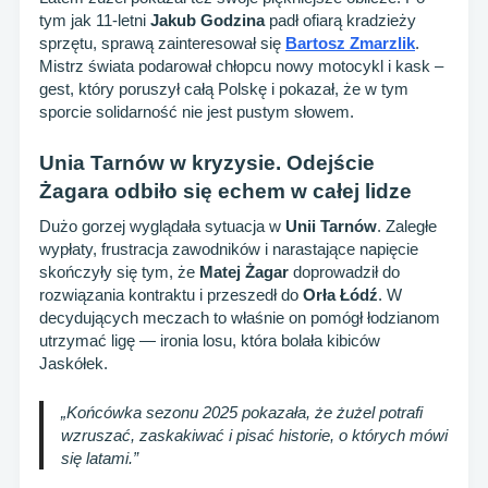
tym jak 11-letni
Jakub Godzina
padł ofiarą kradzieży
sprzętu, sprawą zainteresował się
Bartosz Zmarzlik
.
Mistrz świata podarował chłopcu nowy motocykl i kask –
gest, który poruszył całą Polskę i pokazał, że w tym
sporcie solidarność nie jest pustym słowem.
Unia Tarnów w kryzysie. Odejście
Żagara odbiło się echem w całej lidze
Dużo gorzej wyglądała sytuacja w
Unii Tarnów
. Zaległe
wypłaty, frustracja zawodników i narastające napięcie
skończyły się tym, że
Matej Żagar
doprowadził do
rozwiązania kontraktu i przeszedł do
Orła Łódź
. W
decydujących meczach to właśnie on pomógł łodzianom
utrzymać ligę — ironia losu, która bolała kibiców
Jaskółek.
„Końcówka sezonu 2025 pokazała, że żużel potrafi
wzruszać, zaskakiwać i pisać historie, o których mówi
się latami.”