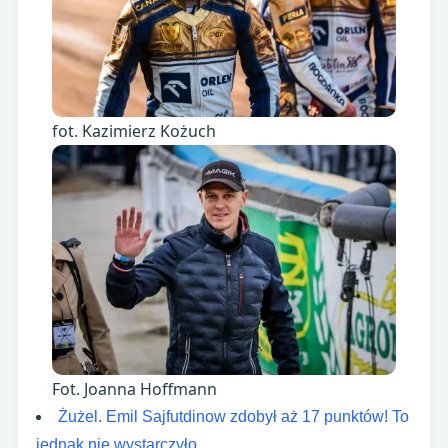
fot. Kazimierz Kożuch
Fot. Joanna Hoffmann
Żużel. Emil Sajfutdinow zdobył aż 17 punktów! To
jednak nie wystarczyło